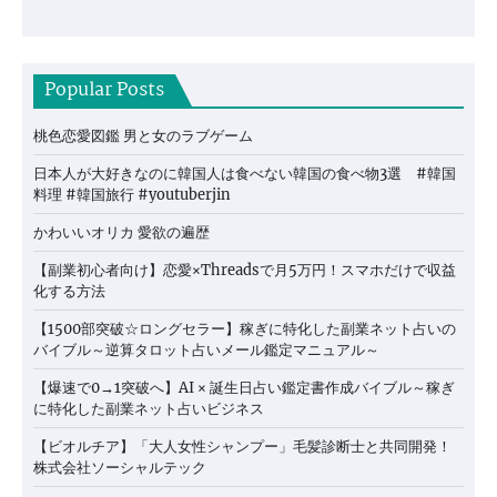
Popular Posts
桃色恋愛図鑑 男と女のラブゲーム
日本人が大好きなのに韓国人は食べない韓国の食べ物3選 #韓国
料理 #韓国旅行 #youtuberjin
かわいいオリカ 愛欲の遍歴
【副業初心者向け】恋愛×Threadsで月5万円！スマホだけで収益
化する方法
【1500部突破☆ロングセラー】稼ぎに特化した副業ネット占いの
バイブル～逆算タロット占いメール鑑定マニュアル～
【爆速で0→1突破へ】AI × 誕生日占い鑑定書作成バイブル～稼ぎ
に特化した副業ネット占いビジネス
【ビオルチア】「大人女性シャンプー」毛髪診断士と共同開発！
株式会社ソーシャルテック