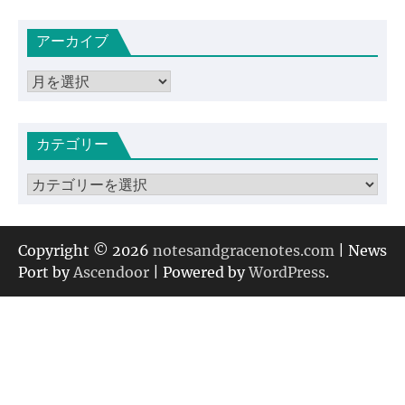
アーカイブ
ア
ー
カ
カテゴリー
イ
ブ
カ
テ
ゴ
リ
Copyright © 2026
notesandgracenotes.com
| News
ー
Port by
Ascendoor
| Powered by
WordPress
.