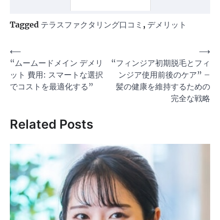
Tagged
テラスファクタリング口コミ
,
デメリット
投
⟵
⟶
“ムームードメイン デメリ
“フィンジア初期脱毛とフィ
稿
ット 費用: スマートな選択
ンジア使用前後のケア” –
ナ
でコストを最適化する”
髪の健康を維持するための
ビ
完全な戦略
ゲ
Related Posts
ー
シ
ョ
ン