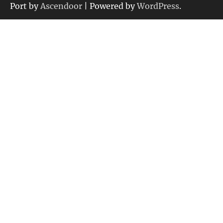
ー
Port by
Ascendoor
| Powered by
WordPress
.