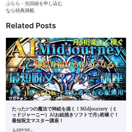
ナ
ぷらら・光回線を申し込む
ビ
なら特典満載
ゲ
Related Posts
ー
シ
ョ
ン
たった1つの魔法で神絵を描く！Midjourney（ミ
ッドジャーニー）AIお絵描きソフトで月5桁稼ぐ！
最短呪文マスター講座！
4,290 tot…