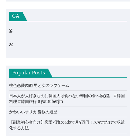
GA
g:
a:
Popular Posts
桃色恋愛図鑑 男と女のラブゲーム
日本人が大好きなのに韓国人は食べない韓国の食べ物3選 #韓国
料理 #韓国旅行 #youtuberjin
かわいいオリカ 愛欲の遍歴
【副業初心者向け】恋愛×Threadsで月5万円！スマホだけで収益
化する方法