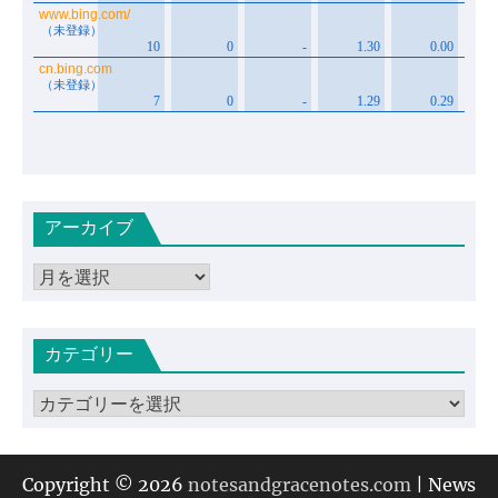
アーカイブ
ア
ー
カ
カテゴリー
イ
ブ
カ
テ
ゴ
リ
Copyright © 2026
notesandgracenotes.com
| News