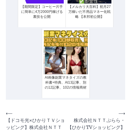
【期間限定】コーヒー片手
【メルカリ大百科】初月27
に簡単に4万2000円稼げる
万稼いだ不用品マネー化戦
裏技を公開
略 【本邦初公開】
AI画像副業マネタイズの教
科書+特典、AI13記事、別
の12記事、102の情報商材
投
⟵
⟶
【ドコモ光×ひかりＴＶショ
株式会社ＮＴＴぷらら・
稿
ッピング】株式会社ＮＴＴ
【ひかりTVショッピング】