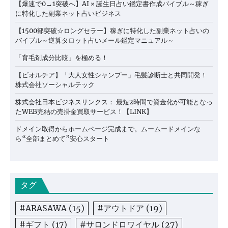
【爆速で0→1突破へ】AI × 誕生日占い鑑定書作成バイブル～稼ぎ
に特化した副業ネット占いビジネス
【1500部突破☆ロングセラー】稼ぎに特化した副業ネット占いの
バイブル～逆算タロット占いメール鑑定マニュアル～
「育毛剤成分比較」を極める！
【ビオルチア】「大人女性シャンプー」毛髪診断士と共同開発！
株式会社ソーシャルテック
株式会社日本ビジネスリンクス： 最短2時間で資金化が可能となっ
たWEB完結の売掛金買取サービス！【LINK】
ドメイン取得からホームページ完成まで。ムームードメインな
ら“全部まとめて”安心スタート
タグ
#ARASAWA
(15)
#アウトドア
(19)
#ギフト
(17)
#サロンドロワイヤル
(27)