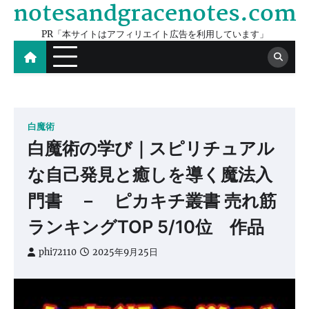
notesandgracenotes.com
Skip
to
PR「本サイトはアフィリエイト広告を利用しています」
content
白魔術
白魔術の学び｜スピリチュアル
な自己発見と癒しを導く魔法入
門書 － ピカキチ叢書 売れ筋
ランキングTOP 5/10位 作品
phi72110
2025年9月25日