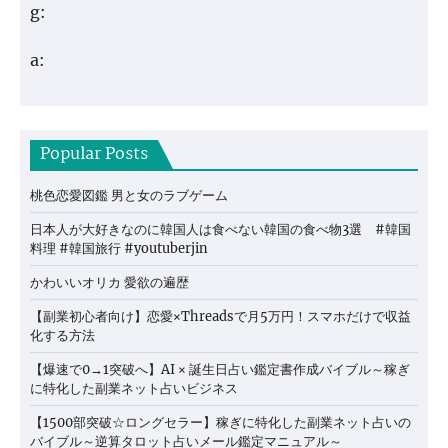
g:
a:
Popular Posts
桃色恋愛図鑑 男と女のラブゲーム
日本人が大好きなのに韓国人は食べない韓国の食べ物3選 #韓国
料理 #韓国旅行 #youtuberjin
かわいいオリカ 愛欲の遍歴
【副業初心者向け】恋愛×Threadsで月5万円！スマホだけで収益
化する方法
【爆速で0→1突破へ】AI × 誕生日占い鑑定書作成バイブル～稼ぎ
に特化した副業ネット占いビジネス
【1500部突破☆ロングセラー】稼ぎに特化した副業ネット占いの
バイブル～逆算タロット占いメール鑑定マニュアル～