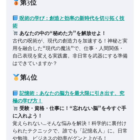
第3位
呪術の学び：創造と効率の新時代を切り拓く技
術
あなたの中の“秘めた力”を解放せよ！
古代の呪術が、現代の創造力を加速する！神秘と実
用を融合した“現代の魔法”で、仕事・人間関係・
自己表現を変える実践書。非日常を武器にする準備
はできていますか？
第4位
記憶術：あなたの脳力を最大限に引き出す、究
極の学び方！
受験・資格・仕事に！“忘れない脳”を今すぐ手
に入れよう！
覚えられない…そんな悩みを解決！科学的に裏付け
られたテクニックで、誰でも「記憶名人」に。日常
や勉強、ビジネスの効率がグンと上がる！