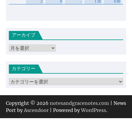
アーカイブ
ア
ー
カ
カテゴリー
イ
ブ
カ
テ
ゴ
リ
Copyright © 2026
notesandgracenotes.com
| News
ー
Port by
Ascendoor
| Powered by
WordPress
.