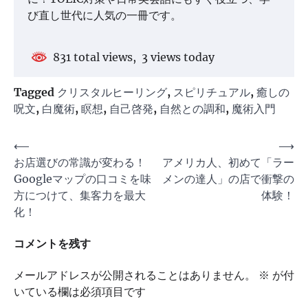
び直し世代に人気の一冊です。
831 total views, 3 views today
Tagged
クリスタルヒーリング
,
スピリチュアル
,
癒しの
呪文
,
白魔術
,
瞑想
,
自己啓発
,
自然との調和
,
魔術入門
投
⟵
⟶
お店選びの常識が変わる！
アメリカ人、初めて「ラー
稿
Googleマップの口コミを味
メンの達人」の店で衝撃の
ナ
方につけて、集客力を最大
体験！
ビ
化！
ゲ
コメントを残す
ー
シ
メールアドレスが公開されることはありません。
※
が付
ョ
いている欄は必須項目です