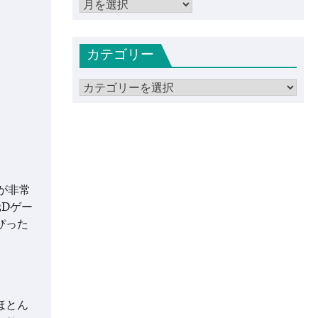
ア
ー
カ
カテゴリー
イ
ブ
カ
テ
ゴ
リ
ー
が非常
Dゲー
ぴった
ほとん