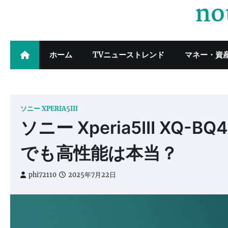
no
Skip
to
content
ホーム
TVニューストレンド
マネー・資
ソニー XPERIA5III
ソニー Xperia5III X
でも高性能は本当？
phi72110
2025年7月22日