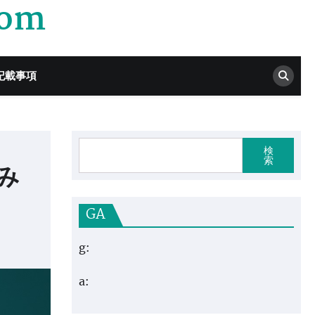
com
記載事項
検
索
済み
GA
g:
a: