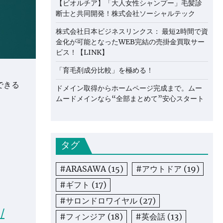
【ビオルチア】「大人女性シャンプー」毛髪診
断士と共同開発！株式会社ソーシャルテック
株式会社日本ビジネスリンクス： 最短2時間で資
金化が可能となったWEB完結の売掛金買取サー
ビス！【LINK】
「育毛剤成分比較」を極める！
できる
ドメイン取得からホームページ完成まで。ムー
ムードメインなら“全部まとめて”安心スタート
タグ
#ARASAWA
(15)
#アウトドア
(19)
#ギフト
(17)
#サロンドロワイヤル
(27)
/
#フィンジア
(18)
#英会話
(13)