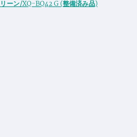
 グリーン/XQ-BQ42 G (整備済み品)