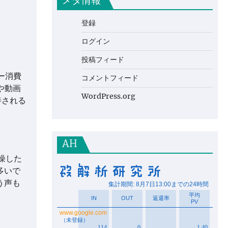
メタ情報
登録
ログイン
投稿フィード
リー消費
コメントフィード
や動画
WordPress.org
善される
AH
燥した
多いで
う声も