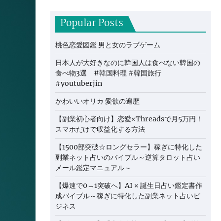
Popular Posts
桃色恋愛図鑑 男と女のラブゲーム
日本人が大好きなのに韓国人は食べない韓国の
食べ物3選 #韓国料理 #韓国旅行
#youtuberjin
かわいいオリカ 愛欲の遍歴
【副業初心者向け】恋愛×Threadsで月5万円！
スマホだけで収益化する方法
【1500部突破☆ロングセラー】稼ぎに特化した
副業ネット占いのバイブル～逆算タロット占い
メール鑑定マニュアル～
【爆速で0→1突破へ】AI × 誕生日占い鑑定書作
成バイブル～稼ぎに特化した副業ネット占いビ
ジネス