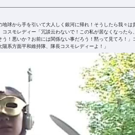
の地球から手を引いて大人しく銀河に帰れ！そうしたら我々は
」コスモレディー「冗談云わないで！この私が居なくなったら
そう！悪いか？お前には関係ない事だろう！黙って見てろ！」
太陽系方面平和維持隊、隊長コスモレディーよ！」