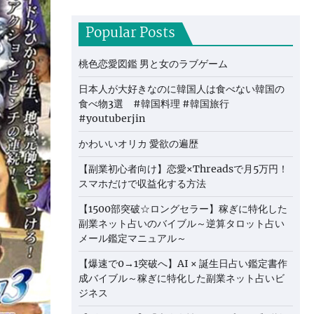
Popular Posts
桃色恋愛図鑑 男と女のラブゲーム
日本人が大好きなのに韓国人は食べない韓国の
食べ物3選 #韓国料理 #韓国旅行
#youtuberjin
かわいいオリカ 愛欲の遍歴
【副業初心者向け】恋愛×Threadsで月5万円！
スマホだけで収益化する方法
【1500部突破☆ロングセラー】稼ぎに特化した
副業ネット占いのバイブル～逆算タロット占い
メール鑑定マニュアル～
【爆速で0→1突破へ】AI × 誕生日占い鑑定書作
成バイブル～稼ぎに特化した副業ネット占いビ
ジネス