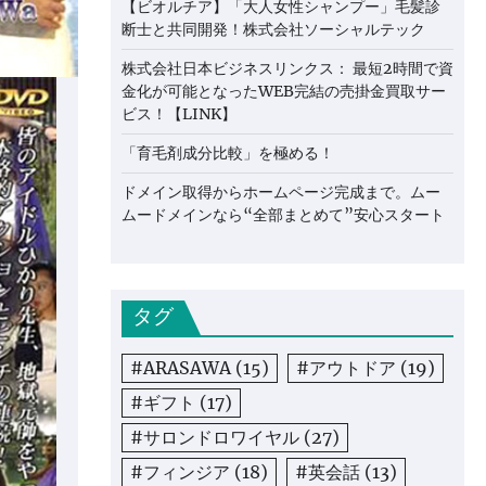
【ビオルチア】「大人女性シャンプー」毛髪診
断士と共同開発！株式会社ソーシャルテック
株式会社日本ビジネスリンクス： 最短2時間で資
金化が可能となったWEB完結の売掛金買取サー
ビス！【LINK】
「育毛剤成分比較」を極める！
ドメイン取得からホームページ完成まで。ムー
ムードメインなら“全部まとめて”安心スタート
タグ
#ARASAWA
(15)
#アウトドア
(19)
#ギフト
(17)
#サロンドロワイヤル
(27)
#フィンジア
(18)
#英会話
(13)