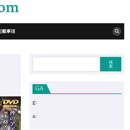
com
記載事項
検
索
GA
g:
a: