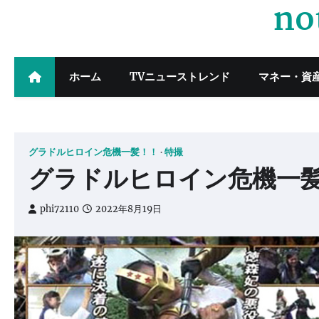
no
Skip
to
content
ホーム
TVニューストレンド
マネー・資
グラドルヒロイン危機一髪！！
特撮
グラドルヒロイン危機一髪！！
phi72110
2022年8月19日