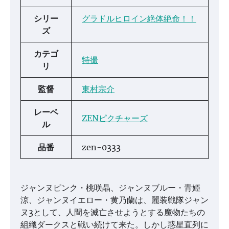
シリー
グラドルヒロイン絶体絶命！！
ズ
カテゴ
特撮
リ
監督
東村宗介
レーベ
ZENピクチャーズ
ル
品番
zen-0333
ジャンヌピンク・桃咲晶、ジャンヌブルー・青姫
涼、ジャンヌイエロー・黄乃蘭は、麗装戦隊ジャン
ヌ3として、人間を滅亡させようとする魔物たちの
組織ダークスと戦い続けて来た。しかし惑星直列に