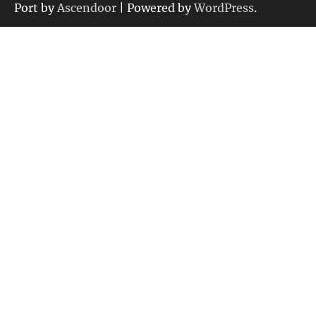
ー
Port by
Ascendoor
| Powered by
WordPress
.