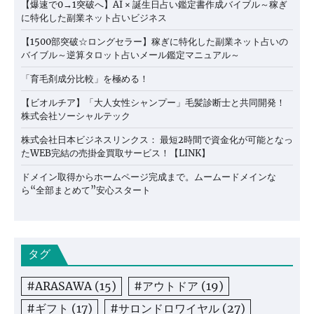
【爆速で0→1突破へ】AI × 誕生日占い鑑定書作成バイブル～稼ぎ
に特化した副業ネット占いビジネス
【1500部突破☆ロングセラー】稼ぎに特化した副業ネット占いの
バイブル～逆算タロット占いメール鑑定マニュアル～
「育毛剤成分比較」を極める！
【ビオルチア】「大人女性シャンプー」毛髪診断士と共同開発！
株式会社ソーシャルテック
株式会社日本ビジネスリンクス： 最短2時間で資金化が可能となっ
たWEB完結の売掛金買取サービス！【LINK】
ドメイン取得からホームページ完成まで。ムームードメインな
ら“全部まとめて”安心スタート
タグ
#ARASAWA
(15)
#アウトドア
(19)
#ギフト
(17)
#サロンドロワイヤル
(27)