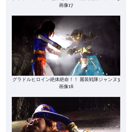
画像17
グラドルヒロイン絶体絶命！！ 麗装戦隊ジャンヌ3
画像18