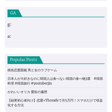
GA
g:
a:
Popular Posts
桃色恋愛図鑑 男と女のラブゲーム
日本人が大好きなのに韓国人は食べない韓国の食べ物3選 #韓国
料理 #韓国旅行 #youtuberjin
かわいいオリカ 愛欲の遍歴
【副業初心者向け】恋愛×Threadsで月5万円！スマホだけで収益
化する方法