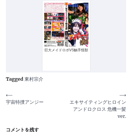
巨大メイドロボVS触手怪獣
Tagged
東村宗介
投
⟵
⟶
宇宙特捜アンジー
エキサイティングヒロイン
稿
アンドロクロス 危機一髪
ナ
ver.
ビ
コメントを残す