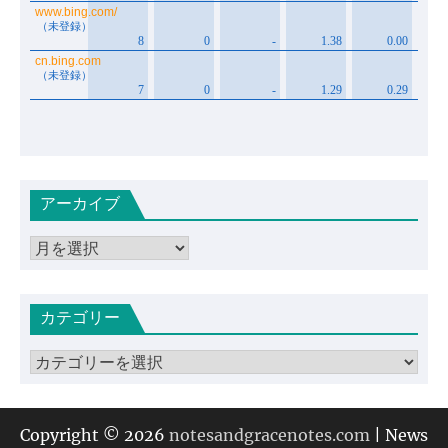
アーカイブ
ア
ー
カ
カテゴリー
イ
ブ
カ
テ
ゴ
リ
Copyright © 2026
notesandgracenotes.com
| News