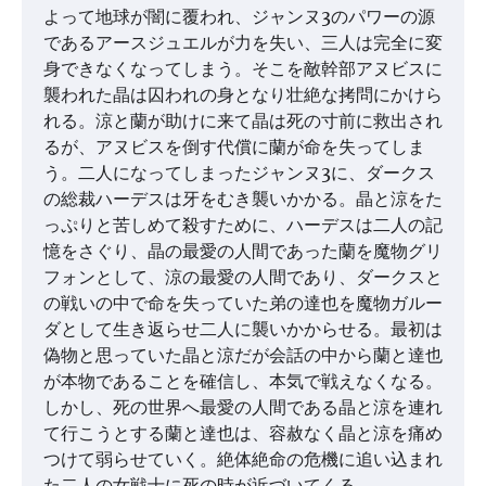
よって地球が闇に覆われ、ジャンヌ3のパワーの源
であるアースジュエルが力を失い、三人は完全に変
身できなくなってしまう。そこを敵幹部アヌビスに
襲われた晶は囚われの身となり壮絶な拷問にかけら
れる。涼と蘭が助けに来て晶は死の寸前に救出され
るが、アヌビスを倒す代償に蘭が命を失ってしま
う。二人になってしまったジャンヌ3に、ダークス
の総裁ハーデスは牙をむき襲いかかる。晶と涼をた
っぷりと苦しめて殺すために、ハーデスは二人の記
憶をさぐり、晶の最愛の人間であった蘭を魔物グリ
フォンとして、涼の最愛の人間であり、ダークスと
の戦いの中で命を失っていた弟の達也を魔物ガルー
ダとして生き返らせ二人に襲いかからせる。最初は
偽物と思っていた晶と涼だが会話の中から蘭と達也
が本物であることを確信し、本気で戦えなくなる。
しかし、死の世界へ最愛の人間である晶と涼を連れ
て行こうとする蘭と達也は、容赦なく晶と涼を痛め
つけて弱らせていく。絶体絶命の危機に追い込まれ
た二人の女戦士に死の時が近づいてくる。