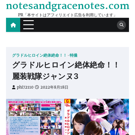
notesandgracenotes.com
Skip
to
PR「本サイトはアフィリエイト広告を利用しています」
content
グラドルヒロイン絶体絶命！！
特撮
グラドルヒロイン絶体絶命！！
麗装戦隊ジャンヌ3
phi72110
2022年8月18日