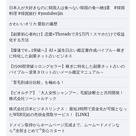
日本人が大好きなのに韓国人は食べない韓国の食べ物3選 #韓国
料理 #韓国旅行 #youtuberjin
かわいいオリカ 愛欲の遍歴
【副業初心者向け】恋愛×Threadsで月5万円！スマホだけで収益
化する方法
【爆速で0→1突破へ】AI × 誕生日占い鑑定書作成バイブル～稼ぎ
に特化した副業ネット占いビジネス
【1500部突破☆ロングセラー】稼ぎに特化した副業ネット占いの
バイブル～逆算タロット占いメール鑑定マニュアル～
「育毛剤成分比較」を極める！
【ビオルチア】「大人女性シャンプー」毛髪診断士と共同開発！
株式会社ソーシャルテック
株式会社日本ビジネスリンクス： 最短2時間で資金化が可能となっ
たWEB完結の売掛金買取サービス！【LINK】
ドメイン取得からホームページ完成まで。ムームードメインな
ら“全部まとめて”安心スタート