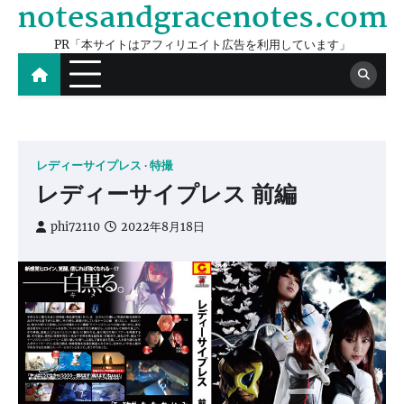
notesandgracenotes.com
Skip
to
PR「本サイトはアフィリエイト広告を利用しています」
content
レディーサイプレス
特撮
レディーサイプレス 前編
phi72110
2022年8月18日