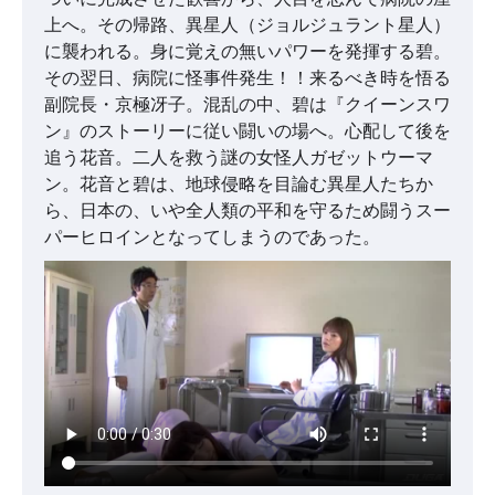
上へ。その帰路、異星人（ジョルジュラント星人）
に襲われる。身に覚えの無いパワーを発揮する碧。
その翌日、病院に怪事件発生！！来るべき時を悟る
副院長・京極冴子。混乱の中、碧は『クイーンスワ
ン』のストーリーに従い闘いの場へ。心配して後を
追う花音。二人を救う謎の女怪人ガゼットウーマ
ン。花音と碧は、地球侵略を目論む異星人たちか
ら、日本の、いや全人類の平和を守るため闘うスー
パーヒロインとなってしまうのであった。