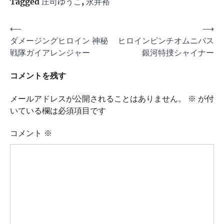
Tagged
庄司ゆうこ
,
永井裕
投
⟵
⟶
ダメージングヒロイン 神秘
ヒロインピンチオムニバス
稿
戦隊ガイアレンジャー
銀河特捜シャイナー
ナ
ビ
コメントを残す
ゲ
メールアドレスが公開されることはありません。
※
が付
ー
いている欄は必須項目です
シ
コメント
※
ョ
ン