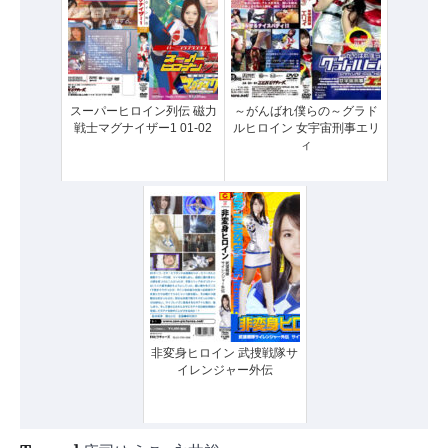
スーパーヒロイン列伝 磁力
～がんばれ僕らの～グラド
戦士マグナイザー1 01-02
ルヒロイン 女宇宙刑事エリ
ィ
非変身ヒロイン 武捜戦隊サ
イレンジャー外伝