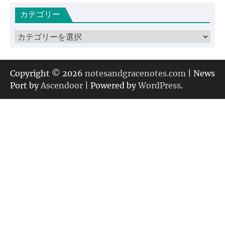
カ
カテゴリー
イ
ブ
カ
テ
ゴ
リ
Copyright © 2026
notesandgracenotes.com
| News
ー
Port by
Ascendoor
| Powered by
WordPress
.