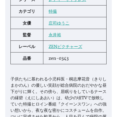
カテゴリ
特撮
女優
庄司ゆうこ
監督
永井裕
レーベル
ZENピクチャーズ
品番
zen-0343
子供たちに慕われる小児科医・桐志摩花音（きりし
まかのん）の優しい笑顔が総合病院のおだやかな昼
下がりに輝く。その傍ら、居眠りをしているナース
の縁碧（えにしあおい）は、幼少の頃TVで放映し
ていた特撮ヒロイン番組『クイーンスワン』への強
い想いから、夜な夜な密かにコスチュームを自作。
ついに完成させた歓喜から、人目を忍んで病院の屋