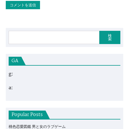
検
索
GA
g:
a:
Popular Posts
桃色恋愛図鑑 男と女のラブゲーム