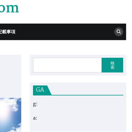
com
記載事項
検
索
GA
g:
a: