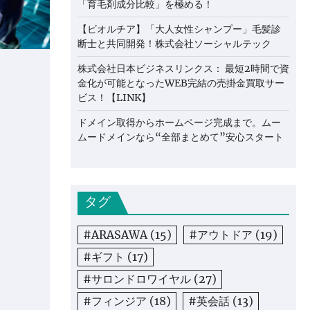
「育毛剤成分比較」を極める！
【ビオルチア】「大人女性シャンプー」毛髪診
断士と共同開発！株式会社ソーシャルテック
株式会社日本ビジネスリンクス： 最短2時間で資
金化が可能となったWEB完結の売掛金買取サー
ビス！【LINK】
ドメイン取得からホームページ完成まで。ムー
ムードメインなら“全部まとめて”安心スタート
タグ
#ARASAWA
(15)
#アウトドア
(19)
#ギフト
(17)
#サロンドロワイヤル
(27)
#フィンジア
(18)
#英会話
(13)