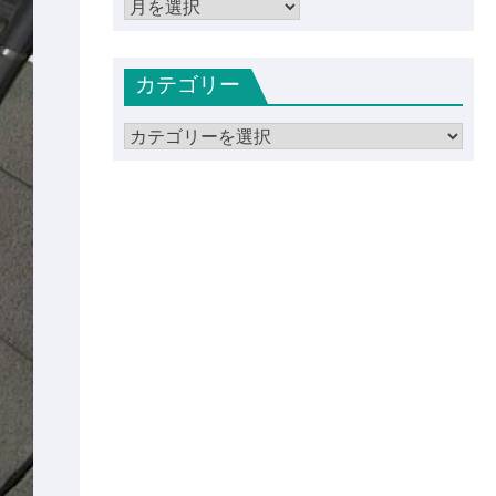
ア
ー
カ
カテゴリー
イ
ブ
カ
テ
ゴ
リ
ー