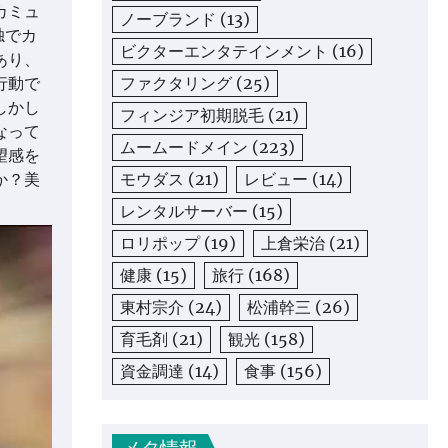
カミュ
ノーブランド
(13)
独でカ
ビクターエンタテインメント
(16)
あり、
ファクタリング
(25)
行動で
しかし
フィンジア初期脱毛
(21)
なって
ムームードメイン
(223)
望感を
モウダス
(21)
レビュー
(14)
か？美
レンタルサーバー
(15)
ロリポップ
(19)
上倉栄治
(21)
健康
(15)
旅行
(168)
東村宗介
(24)
松浦幹三
(26)
育毛剤
(21)
観光
(158)
資金調達
(14)
食事
(156)