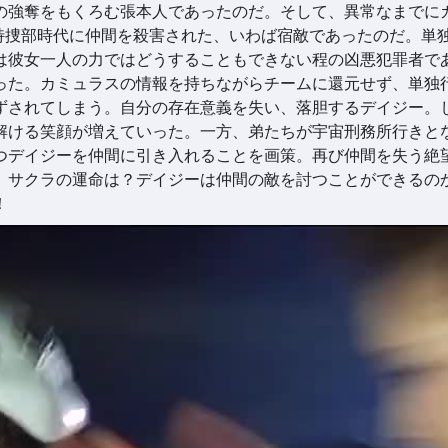
の強奪をもくろむ張本人であったのだ。そして、異常なまでに
特捜部時代に仲間を殺害された、いわば宿敵であったのだ。単
は彼女一人の力ではどうすることもできない程の凶悪犯罪者で
った。カミュラスの情報を持ちながらチームに還元せず、単独
ずされてしまう。自分の存在意義を失い、落胆するデイジー。
解ける笑顔が増えていった。一方、弟たちが宇宙刑務所行きと
つデイジーを仲間に引き入れることを画策。再び仲間を失う絶
、サクラの運命は？デイジーは仲間の敵を討つことができるの
！