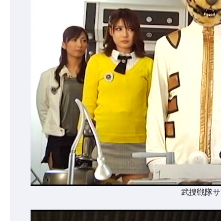
武捜戦隊サ