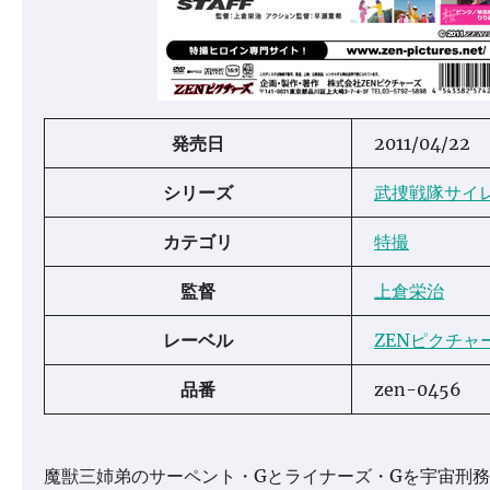
発売日
2011/04/22
シリーズ
武捜戦隊サイ
カテゴリ
特撮
監督
上倉栄治
レーベル
ZENピクチャ
品番
zen-0456
魔獣三姉弟のサーペント・Gとライナーズ・Gを宇宙刑