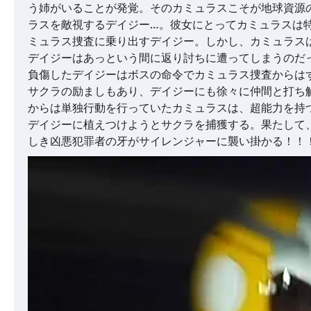
う姉がいることが発覚。そのカミュラスこそが地球資源
ラスを敵視するデイジー…。彼女にとってカミュラスは
ミュラス捜査に乗り出すデイジー。しかし、カミュラス
デイジーはあっという間に返り討ちに遭ってしまうのだ
負傷したデイジーはボスの命令でカミュラス捜査からは
サクラの励ましもあり、デイジーにも徐々に仲間と打ち
からは単独行動を行っていたカミュラスは、超能力を持
デイジーに植えつけようとサクラを捕獲する。果たして
しき凶悪犯罪者の牙がサイレンジャーに襲い掛かる！！