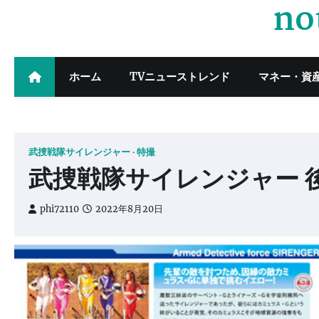
no
Skip
to
content
ホーム
TVニューストレンド
マネー・資
武捜戦隊サイレンジャー
特撮
武捜戦隊サイレンジャー 
phi72110
2022年8月20日