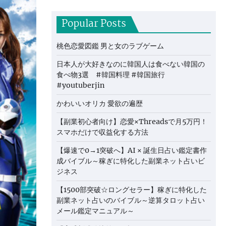
Popular Posts
桃色恋愛図鑑 男と女のラブゲーム
日本人が大好きなのに韓国人は食べない韓国の
食べ物3選 #韓国料理 #韓国旅行
#youtuberjin
かわいいオリカ 愛欲の遍歴
【副業初心者向け】恋愛×Threadsで月5万円！
スマホだけで収益化する方法
【爆速で0→1突破へ】AI × 誕生日占い鑑定書作
成バイブル～稼ぎに特化した副業ネット占いビ
ジネス
【1500部突破☆ロングセラー】稼ぎに特化した
副業ネット占いのバイブル～逆算タロット占い
メール鑑定マニュアル～