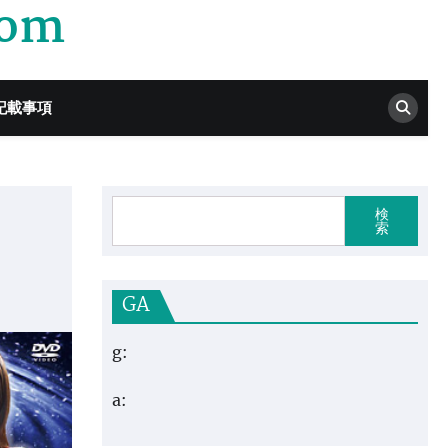
com
記載事項
検
索
GA
g:
a: