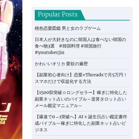
Popular Posts
桃色恋愛図鑑 男と女のラブゲーム
日本人が大好きなのに韓国人は食べない韓国の
食べ物3選 #韓国料理 #韓国旅行
#youtuberjin
かわいいオリカ 愛欲の遍歴
【副業初心者向け】恋愛×Threadsで月5万円！
スマホだけで収益化する方法
【1500部突破☆ロングセラー】稼ぎに特化した
副業ネット占いのバイブル～逆算タロット占い
メール鑑定マニュアル～
【爆速で0→1突破へ】AI × 誕生日占い鑑定書作
成バイブル～稼ぎに特化した副業ネット占いビ
ジネス