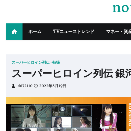
no
Skip
to
content
ホーム
TVニューストレンド
マネー・資
スーパーヒロイン列伝
特撮
スーパーヒロイン列伝 銀
phi72110
2022年8月19日