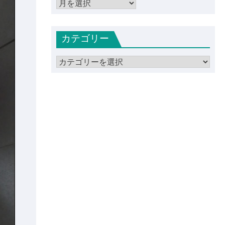
ア
ー
カ
カテゴリー
イ
ブ
カ
テ
ゴ
リ
ー