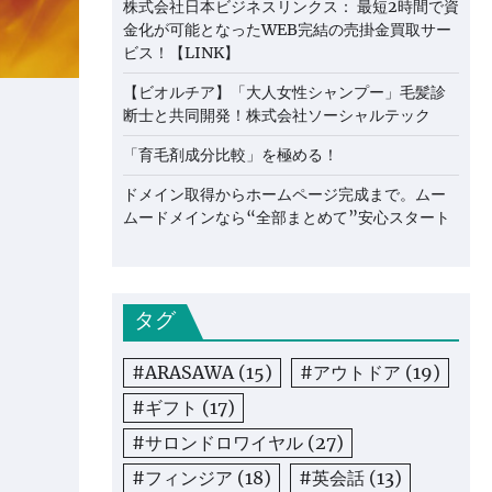
株式会社日本ビジネスリンクス： 最短2時間で資
金化が可能となったWEB完結の売掛金買取サー
ビス！【LINK】
【ビオルチア】「大人女性シャンプー」毛髪診
断士と共同開発！株式会社ソーシャルテック
「育毛剤成分比較」を極める！
ドメイン取得からホームページ完成まで。ムー
ムードメインなら“全部まとめて”安心スタート
タグ
#ARASAWA
(15)
#アウトドア
(19)
#ギフト
(17)
#サロンドロワイヤル
(27)
#フィンジア
(18)
#英会話
(13)