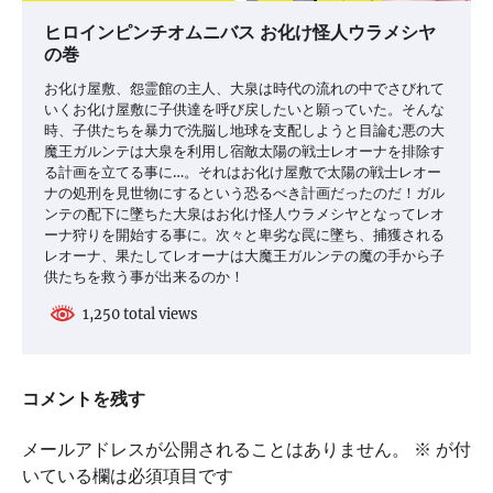
ヒロインピンチオムニバス お化け怪人ウラメシヤ
の巻
お化け屋敷、怨霊館の主人、大泉は時代の流れの中でさびれて
いくお化け屋敷に子供達を呼び戻したいと願っていた。そんな
時、子供たちを暴力で洗脳し地球を支配しようと目論む悪の大
魔王ガルンテは大泉を利用し宿敵太陽の戦士レオーナを排除す
る計画を立てる事に…。それはお化け屋敷で太陽の戦士レオー
ナの処刑を見世物にするという恐るべき計画だったのだ！ガル
ンテの配下に墜ちた大泉はお化け怪人ウラメシヤとなってレオ
ーナ狩りを開始する事に。次々と卑劣な罠に墜ち、捕獲される
レオーナ、果たしてレオーナは大魔王ガルンテの魔の手から子
供たちを救う事が出来るのか！
1,250 total views
コメントを残す
メールアドレスが公開されることはありません。
※
が付
いている欄は必須項目です