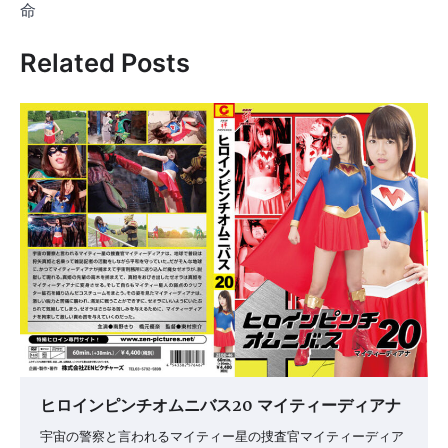
ナ
命
ビ
Related Posts
ゲ
ー
シ
ョ
ン
ヒロインピンチオムニバス20 マイティーディアナ
宇宙の警察と言われるマイティー星の捜査官マイティーディア