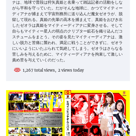
ナは、地球で普段は狩矢真姫と名乗って雑誌記者の活動をしな
がら平和を守っていた。だがそんな地球に、かつてマイティー
ディアナが捕まえて宇宙刑務所に送り込んだ魔女ゼオラが、脱
獄して現れる。真姫の先輩の高木を捕まえて、真姫をおびき出
したゼオラは真姫をマイティーディアナに変身させる。そして
自らもマイティー星人の弱点のクリプター鉱石を織り込んだコ
スチュームをまとう。その姿を見たマイティーディアナは、激
しい脱力と苦痛に襲われ、満足に戦うことができずに、ゼオラ
にいいようにいたぶられて気絶してしまう。ゼオラはさらなる
苦しみを与えるために、マイティーディアナを拘束して激しい
責め苦を与えていくのだった。
1,267 total views, 2 views today