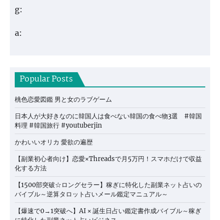
g:
a:
Popular Posts
桃色恋愛図鑑 男と女のラブゲーム
日本人が大好きなのに韓国人は食べない韓国の食べ物3選 #韓国
料理 #韓国旅行 #youtuberjin
かわいいオリカ 愛欲の遍歴
【副業初心者向け】恋愛×Threadsで月5万円！スマホだけで収益
化する方法
【1500部突破☆ロングセラー】稼ぎに特化した副業ネット占いの
バイブル～逆算タロット占いメール鑑定マニュアル～
【爆速で0→1突破へ】AI × 誕生日占い鑑定書作成バイブル～稼ぎ