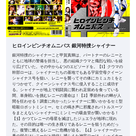
ヒロインピンチオムニバス 銀河特捜シャイナー
銀河特捜のシャイナーこと甲賀真輝は、パートナーのレニーと
ともに地球の警備を担当し、悪の組織クウマと熾烈な戦いを繰
り広げていた。その中から4つのエピソードを。【1】クウマの
幹部ローは、シャイナーたちの基地でもある宇宙空母クイーン
シャイナス号を狙い、レニーを襲ってその体にカミュカミをと
りつかせて、クイーンシャイナス号に侵入することに成功す
る。シャイナーが地上で戦闘員に襲われ足留めを食っている
間、単身戦いを挑むレニーの運命は！【2】季節外れの蝉が人
間を狂わせる！調査に向かったシャイナーに襲いかかるセミ型
暗殺ロボットミンミー。セミの鳴き声に邪魔されバトルスーツ
をまとえないシャイナーにミンミーの吸血管が襲いかかる！
【3】かつてレニーの母星を滅ぼしたジュエラが地球に現れ
た。その目的は唯一の生き残りであるレニーを狙うためだっ
た。復讐に燃えるレニーに危機が迫る。【4】シャイナーの一
番の弱点はレニーだと確信し捕らえた神官ローは、シャイナー