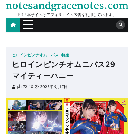
notesandgracenotes.com
Skip
to
PR「本サイトはアフィリエイト広告を利用しています」
content
ヒロインピンチオムニバス
特撮
ヒロインピンチオムニバス29
マイティーハニー
phi72110
2022年8月17日