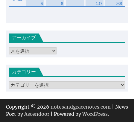
アーカイブ
ア
ー
カ
カテゴリー
イ
ブ
カ
テ
ゴ
リ
Copyright © 2026
notesandgracenotes.com
| News
ー
Port by
Ascendoor
| Powered by
WordPress
.