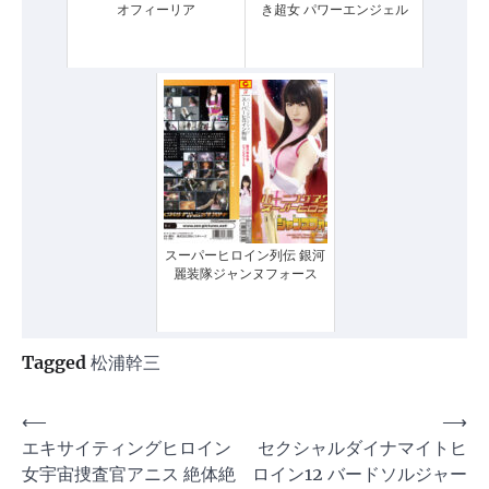
オフィーリア
き超女 パワーエンジェル
スーパーヒロイン列伝 銀河
麗装隊ジャンヌフォース
Tagged
松浦幹三
投
⟵
⟶
エキサイティングヒロイン
セクシャルダイナマイトヒ
稿
女宇宙捜査官アニス 絶体絶
ロイン12 バードソルジャー