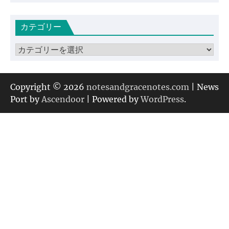
ー
カ
カテゴリー
イ
ブ
カ
テ
ゴ
リ
Copyright © 2026
notesandgracenotes.com
| News
ー
Port by
Ascendoor
| Powered by
WordPress
.