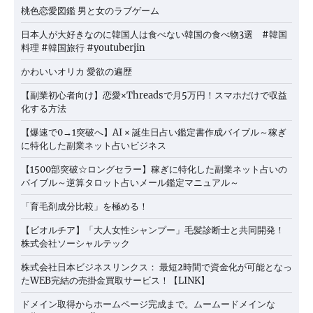
桃色恋愛図鑑 男と女のラブゲーム
日本人が大好きなのに韓国人は食べない韓国の食べ物3選 #韓国
料理 #韓国旅行 #youtuberjin
かわいいオリカ 愛欲の遍歴
【副業初心者向け】恋愛×Threadsで月5万円！スマホだけで収益
化する方法
【爆速で0→1突破へ】AI × 誕生日占い鑑定書作成バイブル～稼ぎ
に特化した副業ネット占いビジネス
【1500部突破☆ロングセラー】稼ぎに特化した副業ネット占いの
バイブル～逆算タロット占いメール鑑定マニュアル～
「育毛剤成分比較」を極める！
【ビオルチア】「大人女性シャンプー」毛髪診断士と共同開発！
株式会社ソーシャルテック
株式会社日本ビジネスリンクス： 最短2時間で資金化が可能となっ
たWEB完結の売掛金買取サービス！【LINK】
ドメイン取得からホームページ完成まで。ムームードメインな