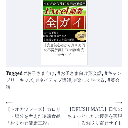
【完全初心者から月10万円
の不労所得】Excel副業 完
全ガイド
Tagged
#お子さま向け
,
#お子さま向け英会話
,
#キャン
ブリーキッズ
,
#ネイティブ講師
,
#楽しく学べる
,
#英会
話
投
⟵
⟶
【トオカツフーズ】カロリ
【DELISH MALL】日常の
稿
ー・塩分を考えた冷凍食品
ちょっとしたご褒美を実現
ナ
「おまかせ健康三彩」
するお取り寄せサイト