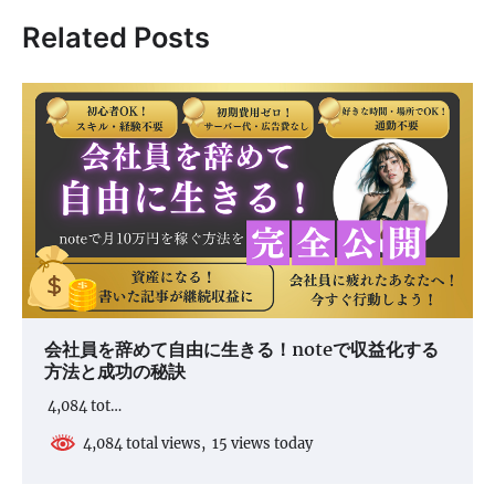
ビ
Related Posts
ゲ
ー
シ
ョ
ン
会社員を辞めて自由に生きる！noteで収益化する
方法と成功の秘訣
4,084 tot…
4,084 total views, 15 views today