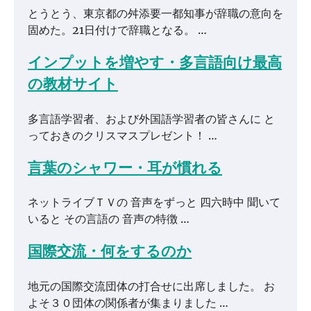
とうとう、東京都の舛添要一都知事が辞職の意向を
固めた。21日付けで辞職となる。 …
インプットを増やす・多言語向け最高
の教材サイト
多言語学習者、および外国語学習者の皆さんに と
っておきのクリスマスプレゼント！ …
言葉のシャワー・耳が慣れる
ネットライブＴＶの 音声をずっと 四六時中 聞いて
いると その言語の 音声の特徴 …
国際交流・何をするのか
地元の国際交流団体の打合せに出席しました。 お
よそ３０団体の関係者が集まりました …