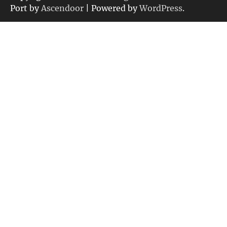
ー
Port by
Ascendoor
| Powered by
WordPress
.