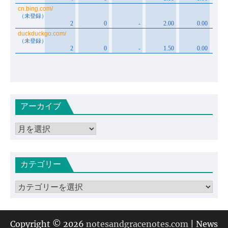
アーカイブ
ア
ー
カ
カテゴリー
イ
ブ
カ
テ
ゴ
リ
Copyright © 2026
notesandgracenotes.com
| News