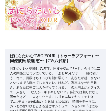
ばにらたいむTWO FOUR（トゥーラブフォー）〜
同僚彼氏 綾瀬 恵〜【CV:八代拓】
同期のカレと交際して1年半。同棲を初めて3ヶ月。会社では二
人の関係はヒミツにしている。「あと10分だけ……一緒に寝よ
う、ね？」普段はちょっぴり朝に弱くて、あなたが起こさない
といつまでも眠ってしまうカレ。けれど、週末はなぜか早起
き。あなたに朝ごはんを作ってくれる。「恋人同士がオフィス
で二人きり……なんかドキドキしない？」会社では頼りになる
同僚だけど、二人きりだとすこし甘えん坊でヤキモチやき
で……平日（weekday）と休日（holiday）時間をテーマに、
カレとの甘いひとときを過ごすシチュエーションCD「ばにら
たいむTWO FOUR（トゥーラブフォー）」バニラのように甘