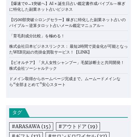
【爆速で0→1突破へ】AI × 誕生日占い鑑定書作成バイブル～稼ぎ
に特化した副業ネット占いビジネス
【1500部突破☆ロングセラー】稼ぎに特化した副業ネット占いの
バイブル～逆算タロット占いメール鑑定マニュアル～
「育毛剤成分比較」を極める！
株式会社日本ビジネスリンクス： 最短2時間で資金化が可能となっ
たWEB完結の売掛金買取サービス！【LINK】
【ビオルチア】「大人女性シャンプー」毛髪診断士と共同開発！
株式会社ソーシャルテック
ドメイン取得からホームページ完成まで。ムームードメインな
ら“全部まとめて”安心スタート
タグ
#ARASAWA
(15)
#アウトドア
(19)
#ギフト
(17)
#サロンドロワイヤル
(27)