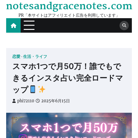
notesandgracenotes.com
Skip
to
PR「本サイトはアフィリエイト広告を利用しています」
content
恋愛
生活・ライフ
スマホ1つで月50万！誰でもで
きるインスタ占い完全ロードマ
ップ
phi72110
2025年6月15日