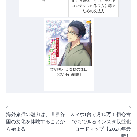
ラ
えて言語化しない。売れる
コンテンツの作り方】稼ぐ
ための文法力
君が咲えば 奥様の休日
【CV:小山剛志】
投
⟵
⟶
海外旅行の魅力は、世界各
スマホ1台で月10万！初心者
稿
国の文化を体験することか
でもできるインスタ収益化
ナ
ら始まる！
ロードマップ【2025年最
ビ
新】