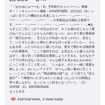
『『おかゆにゅ〜〜む！R』予約割引キャンペーン』開催
中！！！キャンペーン価格：10%OFF期間：3月25日（水）い
っぱいまでこの機会をお見逃しなく♪━━・‥…━━・‥…
━━・‥…━━・‥…━━・‥…※本製品は15歳以上推奨で
す。━━・‥…━━・‥…━━・‥…━━・‥…━━・‥…■あ
らすじどこ行こっか？今日はボクが、キミを連れ出しちゃう番
だね！ひょんなことから人の姿になった、おにぎり屋の看板娘
の「猫又おかゆ」。主人公との出会いをきっかけに、恋をし
て、いたずらと笑いに満ちた幸せな日々を送っていた―。そん
なある冬、ふたりのもとに届いたのは、東京で開かれる物産展
への出展案内。「ここで成功すれば、お店はもっと盛り上がる
はず！」張り切って新商品を開発しようとするも、なかなかア
イデアが浮かばない主人公。そんな様子を見かねたおかゆが、
にっこり笑ってこう言った。「じゃあさ、ボクと一緒に青森を
旅しよっか。おいしいアイデア、ぜ〜んぶ拾い集めに行こう
♪」―こうして始まった “商品開発の旅” は、どう見ても “恋人
旅行”！？神様のいたずらみたいに始まったふたりの関係は、
寄り道しながら、もっともっと好きになっていく。（C）
COVER （C） ENTERGRAM
もっとみる
698 total views, 6 views today