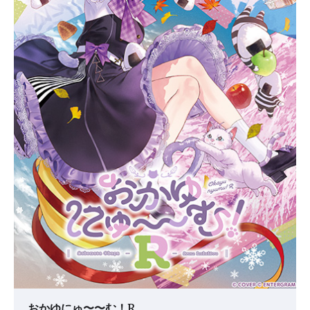
おかゆにゅ〜〜む！R