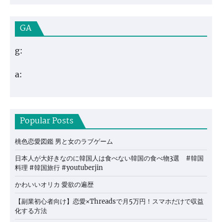
GA
g:
a:
Popular Posts
桃色恋愛図鑑 男と女のラブゲーム
日本人が大好きなのに韓国人は食べない韓国の食べ物3選 #韓国
料理 #韓国旅行 #youtuberjin
かわいいオリカ 愛欲の遍歴
【副業初心者向け】恋愛×Threadsで月5万円！スマホだけで収益
化する方法