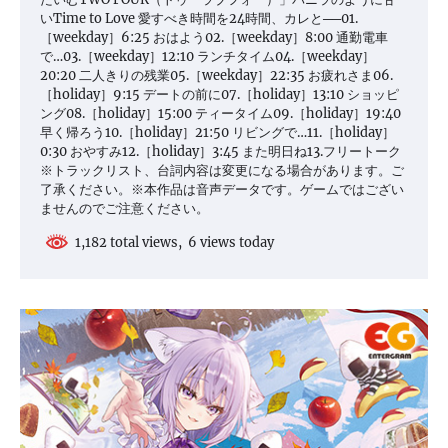
いTime to Love 愛すべき時間を24時間、カレと──01.
［weekday］6:25 おはよう02.［weekday］8:00 通勤電車
で…03.［weekday］12:10 ランチタイム04.［weekday］
20:20 二人きりの残業05.［weekday］22:35 お疲れさま06.
［holiday］9:15 デートの前に07.［holiday］13:10 ショッピ
ング08.［holiday］15:00 ティータイム09.［holiday］19:40
早く帰ろう10.［holiday］21:50 リビングで…11.［holiday］
0:30 おやすみ12.［holiday］3:45 また明日ね13.フリートーク
※トラックリスト、台詞内容は変更になる場合があります。ご
了承ください。※本作品は音声データです。ゲームではござい
ませんのでご注意ください。
1,182 total views, 6 views today