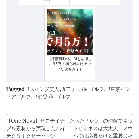
【ほぼ自動化】AIを活用し
て月5万！初心者向けアフ
ィリ攻略ガイド
Tagged
#スイング美人
,
#二子玉 de ゴルフ
,
#東京イン
ドアゴルフ
,
#渋谷 de ゴルフ
投
⟵
⟶
【One Nova】サステイナ
たった「6つ」の理解でネッ
稿
ブル素材から実現したハイ
トビジネスは大丈夫。ノウ
ナ
テクなボクサーパンツ
ハウは必要だけど重要じゃ