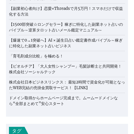
【副業初心者向け】恋愛×Threadsで月5万円！スマホだけで収益
化する方法
【1500部突破☆ロングセラー】稼ぎに特化した副業ネット占いの
バイブル～逆算タロット占いメール鑑定マニュアル～
【爆速で0→1突破へ】AI × 誕生日占い鑑定書作成バイブル～稼ぎ
に特化した副業ネット占いビジネス
「育毛剤成分比較」を極める！
【ビオルチア】「大人女性シャンプー」毛髪診断士と共同開発！
株式会社ソーシャルテック
株式会社日本ビジネスリンクス： 最短2時間で資金化が可能となっ
たWEB完結の売掛金買取サービス！【LINK】
ドメイン取得からホームページ完成まで。ムームードメインな
ら“全部まとめて”安心スタート
タグ