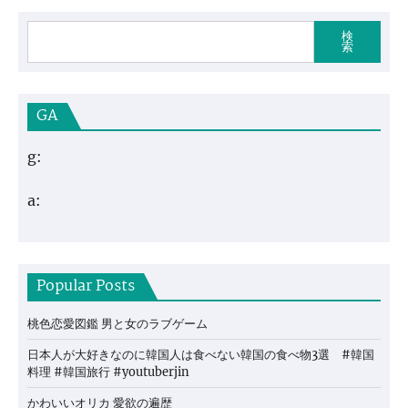
検
索
GA
g:
a:
Popular Posts
桃色恋愛図鑑 男と女のラブゲーム
日本人が大好きなのに韓国人は食べない韓国の食べ物3選 #韓国
料理 #韓国旅行 #youtuberjin
かわいいオリカ 愛欲の遍歴