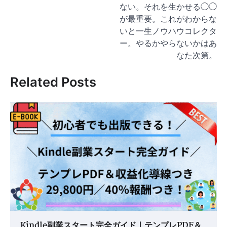
ビ
ない。それを生かせる◯◯
ゲ
が最重要。これがわからな
いと一生ノウハウコレクタ
ー
ー。やるかやらないかはあ
シ
なた次第。
ョ
Related Posts
ン
Kindle副業スタート完全ガイド｜テンプレPDF＆