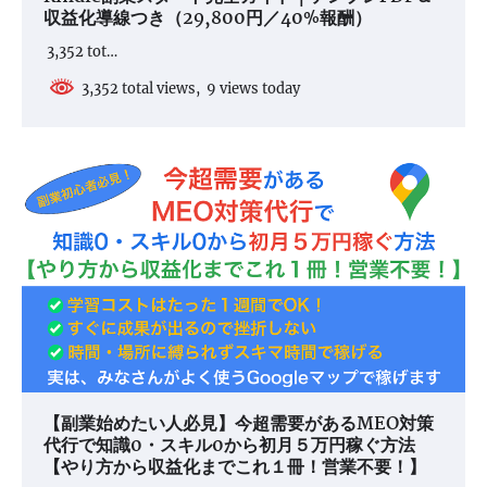
収益化導線つき（29,800円／40%報酬）
3,352 tot…
3,352 total views, 9 views today
【副業始めたい人必見】今超需要があるMEO対策
代行で知識0・スキル0から初月５万円稼ぐ方法
【やり方から収益化までこれ１冊！営業不要！】