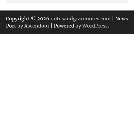
テ
ゴ
リ
Copyright © 2026
notesandgracenotes.com
| News
ー
Port by
Ascendoor
| Powered by
WordPress
.