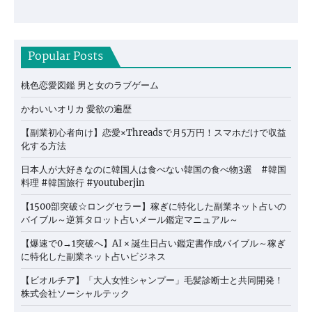
Popular Posts
桃色恋愛図鑑 男と女のラブゲーム
かわいいオリカ 愛欲の遍歴
【副業初心者向け】恋愛×Threadsで月5万円！スマホだけで収益
化する方法
日本人が大好きなのに韓国人は食べない韓国の食べ物3選 #韓国
料理 #韓国旅行 #youtuberjin
【1500部突破☆ロングセラー】稼ぎに特化した副業ネット占いの
バイブル～逆算タロット占いメール鑑定マニュアル～
【爆速で0→1突破へ】AI × 誕生日占い鑑定書作成バイブル～稼ぎ
に特化した副業ネット占いビジネス
【ビオルチア】「大人女性シャンプー」毛髪診断士と共同開発！
株式会社ソーシャルテック