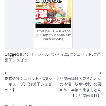
【小樽グルメ】人気店“なる
と”で名物ザンギを堪能！秋
の家族旅行Vlog
Tagged
#アンリ・シャルパンティエ
,
#シュゼット
,
#洋
菓子シュゼット
投
⟵
⟶
株式会社シュゼット・C3(シ
くり屋南陽軒・栗きんとん
稿
ーキューブ)【洋菓子シュゼ
の本場！岐阜中津川の栗
ナ
ット】
100％！本物の栗きんとん
ビ
【くり屋南陽軒】
ゲ