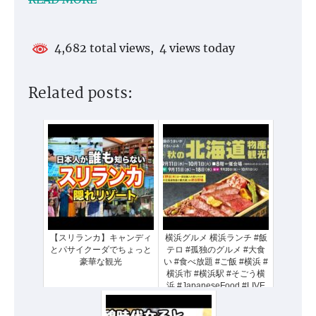
4,682 total views, 4 views today
Related posts:
【スリランカ】キャンディ
横浜グルメ 横浜ランチ #飯
とパサイクーダでちょっと
テロ #孤独のグルメ #大食
豪華な観光
い #食べ放題 #ご飯 #横浜 #
横浜市 #横浜駅 #そごう横
浜 #JapaneseFood #LIVE
#TV #ライブ #テレビ