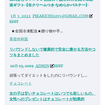
送ギフト【生クリームつき なめらかバスチー】
3月 3, 2022
PIKAKICHI2015@GMAIL.COM
EDIT
★全国冷凍配送★贈り物や手…
美容外科医
リバウンドしないで健康的で安全に痩せる方法やコ
ツをまとめました
10月 13, 2019
ADMIN
EDIT
頑張ってダイエットをしたのにリバウンドし…
チョコレート
女の子は甘いチョコレートはいつでも欲しいもの、
女性へのプレゼントはチョコレートが効果的