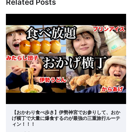
Related Posts
ー
シ
ョ
ン
【おかわり食べ歩き】伊勢神宮でお参りして、おか
げ横丁で大量に爆食するのが最強の三重旅行ルーテ
ィン！！！