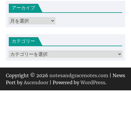
アーカイブ
ア
ー
カ
カテゴリー
イ
ブ
カ
テ
ゴ
リ
Copyright © 2026
notesandgracenotes.com
| News
ー
Port by
Ascendoor
| Powered by
WordPress
.