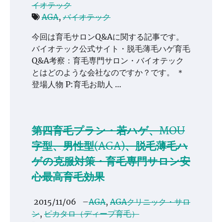
イオテック
AGA
,
バイオテック
今回は育毛サロンQ&Aに関する記事です。
バイオテック公式サイト・脱毛薄毛ハゲ育毛
Q&A考察：育毛専門サロン・バイオテック
とはどのような会社なのですか？です。 ＊
登場人物 P:育毛お助人 …
第四育毛プラン・若ハゲ、MOU
字型、男性型(AGA)、脱毛薄毛ハ
ゲの克服対策・育毛専門サロン安
心最高育毛効果
2015/11/06
–
AGA
,
AGAクリニック・サロ
ン
,
ピカタロ（ディープ育毛）