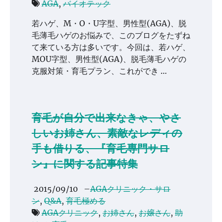
AGA
,
バイオテック
若ハゲ、M・O・U字型、男性型(AGA)、脱
毛薄毛ハゲのお悩みで、このブログをたずね
て来ている方は多いです。今回は、若ハゲ、
MOU字型、男性型(AGA)、脱毛薄毛ハゲの
克服対策・育毛プラン、これができ …
育毛が自分で出来なきゃ、やさ
しいお姉さん、素敵なレディの
手も借りる、『育毛専門サロ
ン』に関する記事特集
2015/09/10
–
AGAクリニック・サロ
ン
,
Q&A
,
育毛極める
AGAクリニック
,
お姉さん
,
お嬢さん
,
助