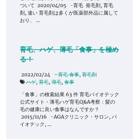
ついて 2020/04/05 -育毛 発毛剤, 育毛
剤, 違い 育毛剤は多くが医薬部外品に属して
おり、 …
育毛、ハゲ、薄毛「食事」を極め
る！
2022/02/24
–
育毛 食事
,
育毛剤
ハゲ
,
育毛
,
薄毛
,
食事
「食事」の検索結果 63 件 育毛バイオテック
公式サイト・薄毛ハゲ育毛Q&A考察：髪の
毛の健康に良い食事はなんですか？
2015/11/16 -AGAクリニック・サロン, バ
イオテック, …