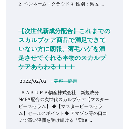
2. ペンネーム：クラウド 3. 性別：男 4. …
【次世代新成分配合】これまでの
スカルプケア商品で満足できて
いない方に朗報、薄毛ハゲを満
足させてくれる本物のスカルプ
ケアあらわる！！！
2022/02/02
–
美容・健康
ＳＡＫＵＲＡ物産株式会社 新規成分
NcPA配合の次世代スカルプケア【マスター
ピースセラム】 ◆【マスターピースセラ
ム】セールスポイント◆ アマゾン等の口コ
ミで高い評価を受け続ける「The …