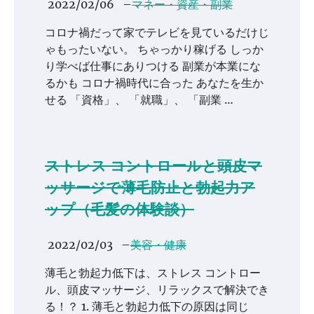
2022/02/06
–
マネー・資産・副業
コロナ禍だって家でテレビを見ているだけじ
ゃもったいない。 ちゃっかり稼げる しっか
り学べば仕事にありつける 副業が本業にな
るかも コロナ禍時代に合った あなたを生か
せる 「資格」、 「就職」、 「副業 …
ストレス コントロールと頭皮マ
ッサージで薄毛防止と勃起力ア
ップ（毛髪の体験談）
2022/02/03
–
美容・健康
薄毛と勃起力低下は、ストレス コントロー
ル、頭皮マッサージ、リラックスで解決でき
る！？ 1. 薄毛と勃起力低下の原因は同じ