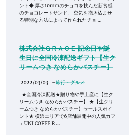
ント◆ 厚さ10mmのチョコを挟んだ新食感
のチョコレートサンド。 空気を抱き込ませ
る特別な方法によって作られたチョ …
株式会社ＧＲＡＣＥ 記念日や誕
生日に全国冷凍配送ギフト【生ク
リームつき なめらかバスチー】
2022/03/03
–
旅行・グルメ
★全国冷凍配送★贈り物や手土産に【生ク
リームつき なめらかバスチー】 ★【生クリ
ームつき なめらかバスチー】セールスポイ
ント★ 横浜エリアで6店舗展開中の人気カフ
ェUNI COFEE R …