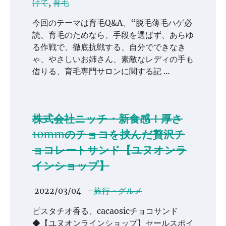
けて
,
育毛
今回のテーマは育毛Q&A、“脱毛薄毛ハゲ必
読、育毛のためなら、手段を選ばず、あらゆ
る作戦で、徹底抗戦する、自分でできなき
ゃ、やさしいお姉さん、素敵なレディの手も
借りる、育毛専門サロンに関する記 …
株式会社ニッチ・新食感！厚さ
10mmのチョコを挟んだ贅沢チ
ョコレートサンド【ユヌオンラ
インショップ】
2022/03/04
–
旅行・グルメ
ピスタチオ香る、cacaosicチョコサンド
◆【ユヌオンラインショップ】セールスポイ