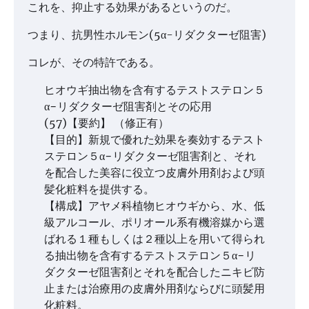
これを、抑止する効果があるというのだ。
つまり、抗男性ホルモン(5α-リダクターゼ阻害)
コレが、その特許である。
ヒオウギ抽出物を含有するテストステロン５
α−リダクターゼ阻害剤とその応用
(57)【要約】 （修正有）
【目的】新規で優れた効果を奏効するテスト
ステロン５α−リダクターゼ阻害剤と、それ
を配合した美容に役立つ皮膚外用剤および頭
髪化粧料を提供する。
【構成】アヤメ科植物ヒオウギから、水、低
級アルコール、ポリオール系有機溶媒から選
ばれる１種もしくは２種以上を用いて得られ
る抽出物を含有するテストステロン５α−リ
ダクターゼ阻害剤とそれを配合したニキビ防
止または治療用の皮膚外用剤ならびに頭髪用
化粧料。