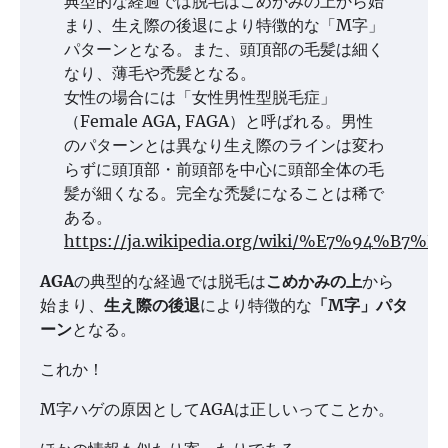
典型的な経過では脱毛はこめかみの上から始
まり、生え際の後退により特徴的な「M字」
パターンとなる。また、頭頂部の毛髪は細く
なり、薄毛や禿髪となる。
女性の場合には「女性男性型脱毛症」
（Female AGA, FAGA）と呼ばれる。男性
のパターンとは異なり生え際のラインは変わ
らずに頭頂部・前頭部を中心に頭部全体の毛
髪が細くなる。完全な禿髪になることは稀で
ある。
https://ja.wikipedia.org/wiki/%E7%9
AGA
の典型的な経過では脱毛は
こめかみの上
から
始まり、
生え際の後退
により特徴的な
「M字」パタ
ーン
となる。
これか！
M字ハゲの原因としてAGAは正しいってことか。