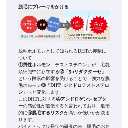
脱毛にブレーキをかける
脱毛ホルモンとして知られるDHTの抑制に
ついて
①男性ホルモン
「テストステロン」が、毛乳
頭細胞中に存在する
②「5αリダクターゼ」
という酵素の影響を受けることで、強力な脱
毛ホルモン
③「DHT=ジヒドロテストステロ
ン」
へと変化します。
このDHTに対する
④アンドロゲンレセプタ
ー
の感受性が遺伝すると言われており、遺伝
的に
⑤脱毛するリスク
が高いか低いかが決ま
ります。
バイオテックは長年の研究の末、脱毛のおお