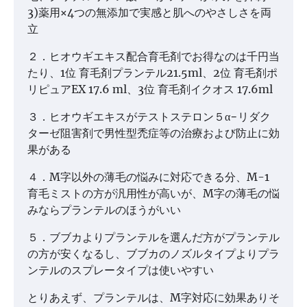
3)薬用×4つの無添加で実感と肌へのやさしさを両
立
２．ヒオウギエキス配合育毛剤でお得なのは千円当
たり、1位 育毛剤プランテル21.5ml、2位 育毛剤ポ
リピュアEX 17.6 ml、3位 育毛剤イクオス 17.6ml
３．ヒオウギエキスがテストステロン５α−リダク
ターゼ阻害剤で男性型禿症等の治療および防止に効
果がある
４．M字以外の薄毛の悩みに対応できる分、M-1
育毛ミストの方が汎用性が高いが、M字の薄毛の悩
みならプランテルのほうがいい
５．ブブカよりプランテルを選んだ方がプランテル
の方が安くなるし、ブブカのノズルタイプよりプラ
ンテルのスプレータイプは使いやすい
とりあえず、プランテルは、M字対応に効果ありそ