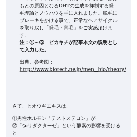
もとの原因となるDHTの生成を抑制する発
毛理論とノウハウを手に入れました。脱毛に
ブレーキをかける事で、正常なヘアサイクル
を取り戻し「発毛・育毛」をご実感頂けま
す。
注：①～⑤ ピカキチが記事本文の説明とし
て入力した。
出典、参考図：
http://www.biotech.ne.jp/men_bio/theory/
さて、ヒオウギエキスは、
①男性ホルモン「テストステロン」が
②「5αリダクターゼ」という酵素の影響を受ける
と