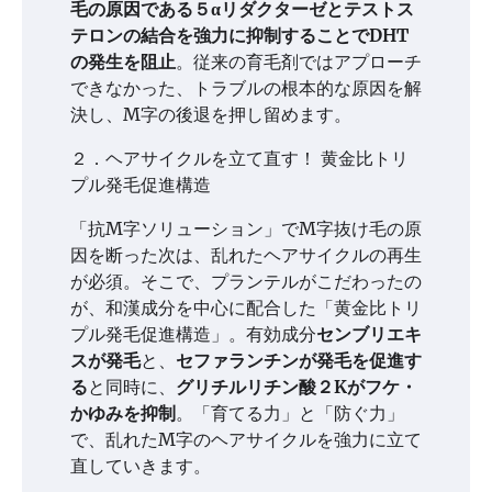
毛の原因である５αリダクターゼとテストス
テロンの結合を強力に抑制することでDHT
の発生を阻止
。従来の育毛剤ではアプローチ
できなかった、トラブルの根本的な原因を解
決し、M字の後退を押し留めます。
２．ヘアサイクルを立て直す！ 黄金比トリ
プル発毛促進構造
「抗M字ソリューション」でM字抜け毛の原
因を断った次は、乱れたヘアサイクルの再生
が必須。そこで、プランテルがこだわったの
が、和漢成分を中心に配合した「黄金比トリ
プル発毛促進構造」。有効成分
センブリエキ
スが発毛
と、
セファランチンが発毛を促進す
る
と同時に、
グリチルリチン酸２Kがフケ・
かゆみを抑制
。「育てる力」と「防ぐ力」
で、乱れたM字のヘアサイクルを強力に立て
直していきます。