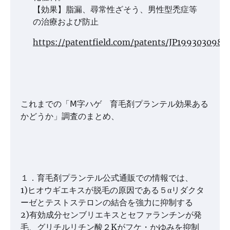
【効果】脂漏、尋常性ざそう、男性型禿症等
の治療および防止
https://patentfield.com/patents/JP1993030985
これまでの「Ⅿ字ハゲ 育毛剤プランテル効果ある
かどうか」調査のまとめ、
１．育毛剤プランテル公式通販での情報では、
1)ヒオウギエキスが脱毛の原因である５αリダクタ
ーゼとテストステロンの結合を強力に抑制する
2)有効成分センブリエキスとセファランチンが発
毛、グリチルリチン酸２Kがフケ・かゆみを抑制