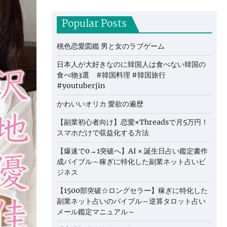
Popular Posts
桃色恋愛図鑑 男と女のラブゲーム
日本人が大好きなのに韓国人は食べない韓国の
食べ物3選 #韓国料理 #韓国旅行
#youtuberjin
かわいいオリカ 愛欲の遍歴
【副業初心者向け】恋愛×Threadsで月5万円！
スマホだけで収益化する方法
【爆速で0→1突破へ】AI × 誕生日占い鑑定書作
成バイブル～稼ぎに特化した副業ネット占いビ
ジネス
【1500部突破☆ロングセラー】稼ぎに特化した
副業ネット占いのバイブル～逆算タロット占い
メール鑑定マニュアル～