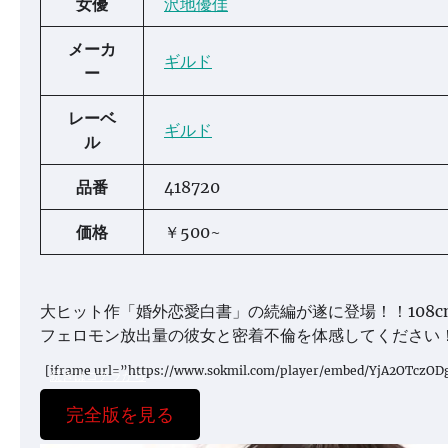
女優
沢地優佳
メーカ
ギルド
ー
レーベ
ギルド
ル
品番
418720
価格
￥500~
大ヒット作「婚外恋愛白書」の続編が遂に登場！！108
フェロモン放出量の彼女と密着不倫を体感してください！ ／
[iframe url=”https://www.sokmil.com/player/embed/YjA2OTczOD
続きはコチラから
完全版を見る