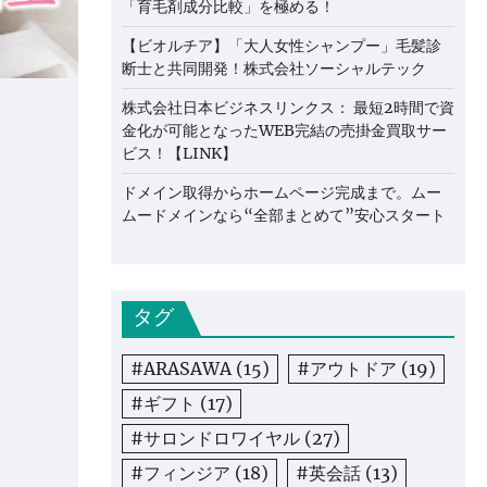
「育毛剤成分比較」を極める！
【ビオルチア】「大人女性シャンプー」毛髪診
断士と共同開発！株式会社ソーシャルテック
株式会社日本ビジネスリンクス： 最短2時間で資
金化が可能となったWEB完結の売掛金買取サー
ビス！【LINK】
ドメイン取得からホームページ完成まで。ムー
ムードメインなら“全部まとめて”安心スタート
タグ
#ARASAWA
(15)
#アウトドア
(19)
#ギフト
(17)
#サロンドロワイヤル
(27)
#フィンジア
(18)
#英会話
(13)