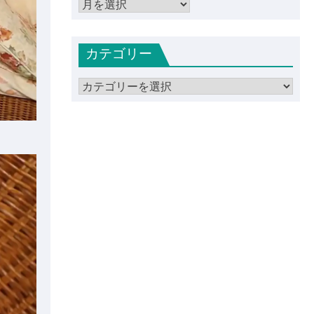
ア
ー
カ
カテゴリー
イ
ブ
カ
テ
ゴ
リ
ー