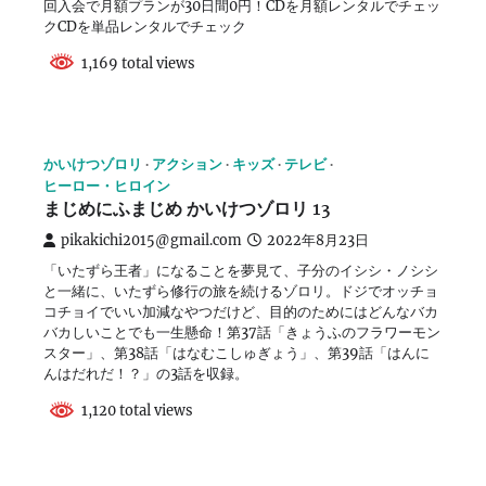
回入会で月額プランが30日間0円！CDを月額レンタルでチェッ
クCDを単品レンタルでチェック
1,169 total views
かいけつゾロリ
アクション
キッズ
テレビ
ヒーロー・ヒロイン
まじめにふまじめ かいけつゾロリ 13
pikakichi2015@gmail.com
2022年8月23日
「いたずら王者」になることを夢見て、子分のイシシ・ノシシ
と一緒に、いたずら修行の旅を続けるゾロリ。ドジでオッチョ
コチョイでいい加減なやつだけど、目的のためにはどんなバカ
バカしいことでも一生懸命！第37話「きょうふのフラワーモン
スター」、第38話「はなむこしゅぎょう」、第39話「はんに
んはだれだ！？」の3話を収録。
1,120 total views