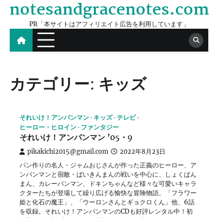
notesandgracenotes.com
Skip
to
PR「本サイトはアフィリエイト広告を利用しています」
content
カテゴリー:
キッズ
それいけ！アンパンマン
キッズ
テレビ
ヒーロー・ヒロイン
ファンタジー
それいけ！アンパンマン ’05・9
pikakichi2015@gmail.com
2022年8月23日
パン作りの名人・ジャムおじさんが作った正義のヒーロー、ア
ンパンマンと宿敵・ばいきんまんの戦いを中心に、しょくぱん
まん、カレーパンマン、ドキンちゃんなど様々な可愛いキャラ
クターたちが登場して繰り広げる愉快な冒険物語。「フラワー
姫と化石の魔王」、「ウーロンさんとギョクロくん」他、6話
を収録。それいけ！アンパンマンのCDも好評レンタル中！初