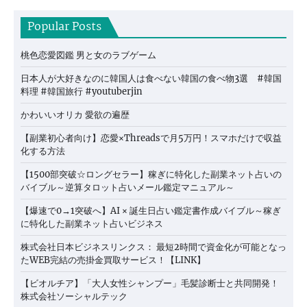
Popular Posts
桃色恋愛図鑑 男と女のラブゲーム
日本人が大好きなのに韓国人は食べない韓国の食べ物3選 #韓国
料理 #韓国旅行 #youtuberjin
かわいいオリカ 愛欲の遍歴
【副業初心者向け】恋愛×Threadsで月5万円！スマホだけで収益
化する方法
【1500部突破☆ロングセラー】稼ぎに特化した副業ネット占いの
バイブル～逆算タロット占いメール鑑定マニュアル～
【爆速で0→1突破へ】AI × 誕生日占い鑑定書作成バイブル～稼ぎ
に特化した副業ネット占いビジネス
株式会社日本ビジネスリンクス： 最短2時間で資金化が可能となっ
たWEB完結の売掛金買取サービス！【LINK】
【ビオルチア】「大人女性シャンプー」毛髪診断士と共同開発！
株式会社ソーシャルテック