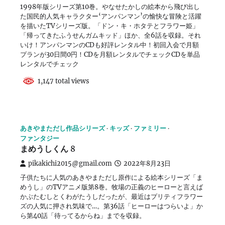
1998年版シリーズ第10巻。やなせたかしの絵本から飛び出し
た国民的人気キャラクター‘アンパンマン’の愉快な冒険と活躍
を描いたTVシリーズ版。「ドン・キ・ホタテとフラワー姫」
「帰ってきたふうせんガムキッド」ほか、全6話を収録。それ
いけ！アンパンマンのCDも好評レンタル中！初回入会で月額
プランが30日間0円！CDを月額レンタルでチェックCDを単品
レンタルでチェック
1,147 total views
あきやまただし作品シリーズ
キッズ
ファミリー
ファンタジー
まめうしくん 8
pikakichi2015@gmail.com
2022年8月23日
子供たちに人気のあきやまただし原作による絵本シリーズ「ま
めうし」のTVアニメ版第8巻。牧場の正義のヒーローと言えば
かぶたむしとくわがたうしだったが、最近はプリティフラワー
ズの人気に押され気味で…。第36話「ヒーローはつらいよ」か
ら第40話「待ってるからね」までを収録。