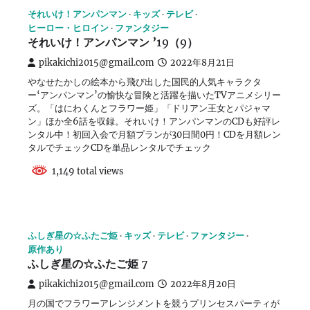
それいけ！アンパンマン
キッズ
テレビ
ヒーロー・ヒロイン
ファンタジー
それいけ！アンパンマン ’19（9）
pikakichi2015@gmail.com
2022年8月21日
やなせたかしの絵本から飛び出した国民的人気キャラクタ
ー‘アンパンマン’の愉快な冒険と活躍を描いたTVアニメシリー
ズ。「はにわくんとフラワー姫」「ドリアン王女とパジャマ
ン」ほか全6話を収録。それいけ！アンパンマンのCDも好評レ
ンタル中！初回入会で月額プランが30日間0円！CDを月額レン
タルでチェックCDを単品レンタルでチェック
1,149 total views
ふしぎ星の☆ふたご姫
キッズ
テレビ
ファンタジー
原作あり
ふしぎ星の☆ふたご姫 7
pikakichi2015@gmail.com
2022年8月20日
月の国でフラワーアレンジメントを競うプリンセスパーティが