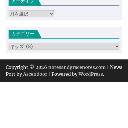
アーカイブ
ア
ー
カ
カテゴリー
イ
ブ
カ
テ
ゴ
リ
Copyright © 2026
notesandgracenotes.com
| News
ー
Port by
Ascendoor
| Powered by
WordPress
.