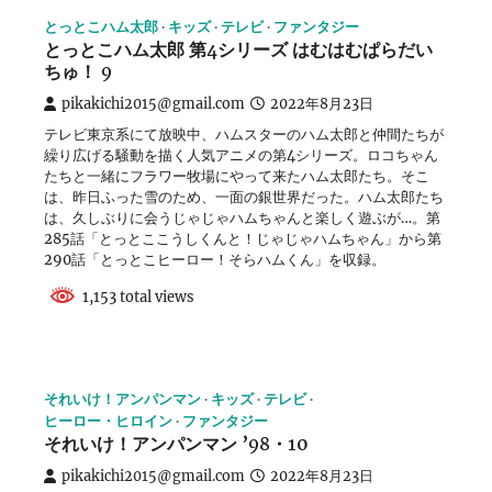
とっとこハム太郎
キッズ
テレビ
ファンタジー
とっとこハム太郎 第4シリーズ はむはむぱらだい
ちゅ！ 9
pikakichi2015@gmail.com
2022年8月23日
テレビ東京系にて放映中、ハムスターのハム太郎と仲間たちが
繰り広げる騒動を描く人気アニメの第4シリーズ。ロコちゃん
たちと一緒にフラワー牧場にやって来たハム太郎たち。そこ
は、昨日ふった雪のため、一面の銀世界だった。ハム太郎たち
は、久しぶりに会うじゃじゃハムちゃんと楽しく遊ぶが…。第
285話「とっとここうしくんと！じゃじゃハムちゃん」から第
290話「とっとこヒーロー！そらハムくん」を収録。
1,153 total views
それいけ！アンパンマン
キッズ
テレビ
ヒーロー・ヒロイン
ファンタジー
それいけ！アンパンマン ’98・10
pikakichi2015@gmail.com
2022年8月23日