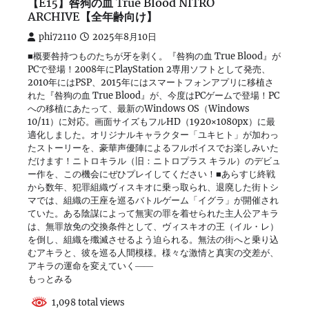
【E15】咎狗の血 True Blood NITRO
ARCHIVE【全年齢向け】
phi72110
2025年8月10日
■概要咎持つものたちが牙を剥く。『咎狗の血 True Blood』が
PCで登場！2008年にPlayStation 2専用ソフトとして発売、
2010年にはPSP、2015年にはスマートフォンアプリに移植さ
れた『咎狗の血 True Blood』が、今度はPCゲームで登場！PC
への移植にあたって、最新のWindows OS（Windows
10/11）に対応。画面サイズもフルHD（1920×1080px）に最
適化しました。オリジナルキャラクター「ユキヒト」が加わっ
たストーリーを、豪華声優陣によるフルボイスでお楽しみいた
だけます！ニトロキラル（旧：ニトロプラス キラル）のデビュ
ー作を、この機会にぜひプレイしてください！■あらすじ終戦
から数年、犯罪組織ヴィスキオに乗っ取られ、退廃した街トシ
マでは、組織の王座を巡るバトルゲーム「イグラ」が開催され
ていた。ある陰謀によって無実の罪を着せられた主人公アキラ
は、無罪放免の交換条件として、ヴィスキオの王（イル・レ）
を倒し、組織を殲滅させるよう迫られる。無法の街へと乗り込
むアキラと、彼を巡る人間模様。様々な激情と真実の交差が、
アキラの運命を変えていく――
もっとみる
1,098 total views