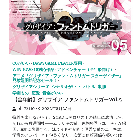
CGがいい
DMM GAME PLAYER専用
WINDOWS10対応作品
アドベンチャー（全年齢向け）
アニメ『グリザイア：ファントムトリガー スターゲイザー』
見放題開始記念セール！
グリザイアシリーズ
シナリオがいい
バトル
制服
学園もの
恋愛
音楽がいい
【全年齢】グリザイア ファントムトリガーVol.5
phi72110
2022年8月24日
犠牲を出しながらも、SORDはテロリストの鎮圧に成功した。
それから数週間後――ムラサキの姉、狗駒悠季（ユーキ）が帰
国。A組に復帰する。妹よりも社交的で優秀な姉のユーキは、
学園のメンバーとも仲良くなり、次第に信頼関係を築いてゆ