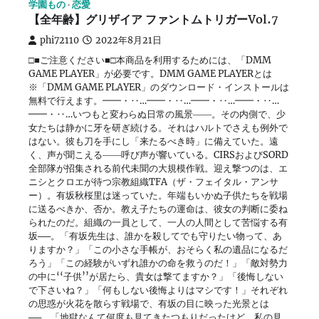
学園もの
恋愛
【全年齢】グリザイア ファントムトリガーVol.7
phi72110
2022年8月21日
□■ご注意ください■□本商品を利用するためには、「DMM
GAME PLAYER」が必要です。DMM GAME PLAYERとは
※「DMM GAME PLAYER」のダウンロード・インストールは
無料で行えます。━━・‥…━━・‥…━━・‥…━━・‥…
━━・‥…いつもと変わらぬ日常の風景――。その内側で、少
女たちは静かに牙を研ぎ続ける。それはハルトでさえも例外で
はない。彼も刀を手にし「来たるべき時」に備えていた。遠
く、声が聞こえる――呼び声が響いている。CIRSおよびSORD
全部隊が招集される前代未聞の大規模作戦。迎え撃つのは、エ
ニシとクロエが待つ宗教組織TFA（ザ・フェイタル・アンサ
ー）。有坂秋桜里は迷っていた。年端もいかぬ子供たちを戦場
に送るべきか、否か。教え子たちの運命は、彼女の判断に委ね
られたのだ。組織の一員として、一人の人間として苦悩する有
坂──。「有坂先生は、誰かを殺してでも守りたい物って、あ
りますか？」「この小さな手帳が、おそらく私の遺品になるだ
ろう」「この経験がいずれ誰かの命を救うのだ！」「敵対勢力
の中に‘‘子供’’が居たら、貴女は撃てますか？」「後悔しない
で下さいね？」「何もしない後悔よりはマシです！」それぞれ
の思惑が火花を散らす戦場で、有坂の目に映った光景とは
──。「地獄なんて何度も見てきたつもりだったけど、私の見