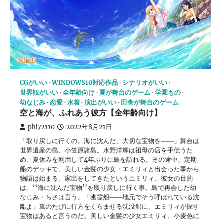
CGがいい
WINDOWS10対応作品
シナリオがいい
世界観がいい
全年齢向け
夏が舞台のゲーム
学園もの
幼なじみ
恋愛
水着
演出がいい
田舎が舞台のゲーム
空と海が、ふれあう彼方【全年齢向け】
phi72110
2022年8月21日
「取り戻しに行くの。海に沈んだ、大切な宝物を――」舞台は
世界遺産の島、小笠原諸島。水野洋輝は祖母の店を手伝うた
め、夏休みを利用して4年ぶりに島を訪れる。その途中、定期
船のデッキで、美しい金髪の少女・エミリィと出会った事から
物語は始まる。家出をしてきたというエミリィ。彼女の目的
は、‘‘海に沈んだ宝物’’を取り戻しに行く事。島で再会した幼
なじみ・ちさは言う。「幽霊船――地元でそう呼ばれている沈
船よ」嵐のたびに行方をくらませる沈没船に、エミリィが探す
宝物はあると言うのだ。美しい金髪の少女エミリィ。小麦色に