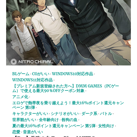
BLゲーム
CGがいい
WINDOWS10対応作品
WINDOWS11対応作品
【プレミアム新規登録された方へ】DMM GAMES（PCゲー
ム）で使える最大90％OFFクーポン対象
アニメ化
エロゲで熱帯夜を乗り越えよう！最大16%ポイント還元キャン
ペーン 第1弾
キャラクターがいい
シナリオがいい
ダーク系
バトル
世界観がいい
全年齢向け
咎狗の血
夏の最大16%ポイント還元キャンペーン 第5弾
女性向け
恋愛
音楽がいい