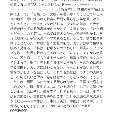
亜希：青山 吉能ぷにゃ：遠野 ひかる━━・‥…━━・‥…
━━・‥…━━・‥…━━・‥…【あらすじ】植物の異常増殖現
象によって、『自然』が『文明』を覆い尽くそうとしている未
来の地球。緑に沈みゆく都会の片隅で暮らす少年悠登（ゆう
と）のもとに、一人の少女が訪れる。少女の名前は、カナデ。
悠登が飼っている伝書鳩がきっかけで、文通を交わしていた相
手だった。カナデは、手紙では言えなかった秘密を明かす。そ
れは地球人と宇宙人のハーフであること、そして、歌で世界を
救うことだった。戸惑い驚く悠登の前で、カナデは歌で植物を
鎮めて見せる。「私は、お母さんの代わりに、最高のラブソン
グを歌って世界を救わなくてはいけないんです。ですから悠登
さん。私と恋、してもらえませんか？」母親は突然いなくなっ
てしまって、歌で世界を救う具体的な方法も、そのために恋を
する理由も、カナデにはわからない。何もかもがあいまいで、
雲をつかむような話だった。それでも悠登は、カナデの真剣な
想いに応えたいと望み、恋をはじめることを決める。そうして
ふたりは、周囲にあたたかく見守られながら、手探りで恋をは
じめていく。既に芽生えはじめている恋心を、お互いに気づか
ないまま。恋に落ち、歌を奏で、世界を救う。これは、少年と
少女の出会いが世界に奇跡を起こす、少し不思議な未来のおと
ぎばなし――※本作は「日本語、英語、中国語（簡体字）」に
対応しております。（C）Frontwing / GOOD SMILE
COMPANY