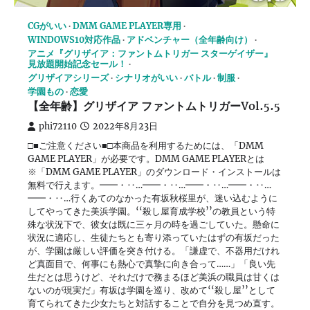
CGがいい
DMM GAME PLAYER専用
WINDOWS10対応作品
アドベンチャー（全年齢向け）
アニメ『グリザイア：ファントムトリガー スターゲイザー』
見放題開始記念セール！
グリザイアシリーズ
シナリオがいい
バトル
制服
学園もの
恋愛
【全年齢】グリザイア ファントムトリガーVol.5.5
phi72110
2022年8月23日
□■ご注意ください■□本商品を利用するためには、「DMM
GAME PLAYER」が必要です。DMM GAME PLAYERとは
※「DMM GAME PLAYER」のダウンロード・インストールは
無料で行えます。━━・‥…━━・‥…━━・‥…━━・‥…
━━・‥…行くあてのなかった有坂秋桜里が、迷い込むように
してやってきた美浜学園。‘‘殺し屋育成学校’’の教員という特
殊な状況下で、彼女は既に三ヶ月の時を過ごしていた。懸命に
状況に適応し、生徒たちとも寄り添っていたはずの有坂だった
が、学園は厳しい評価を突き付ける。「謙虚で、不器用だけれ
ど真面目で、何事にも熱心で真摯に向き合って……」「良い先
生だとは思うけど、それだけで務まるほど美浜の職員は甘くは
ないのが現実だ」有坂は学園を巡り、改めて‘‘殺し屋’’として
育てられてきた少女たちと対話することで自分を見つめ直す。