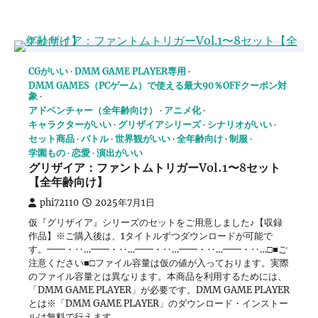
CGがいい
DMM GAME PLAYER専用
DMM GAMES（PCゲーム）で使える最大90％OFFクーポン対
象
アドベンチャー（全年齢向け）
アニメ化
キャラクターがいい
グリザイアシリーズ
シナリオがいい
セット商品
バトル
世界観がいい
全年齢向け
制服
学園もの
恋愛
演出がいい
グリザイア：ファントムトリガーVol.1〜8セット
【全年齢向け】
phi72110
2025年7月1日
仮『グリザイア』シリーズのセットをご用意しました♪【収録
作品】※ご購入後は、1タイトルずつダウンロードが可能で
す。━━・‥…━━・‥…━━・‥…━━・‥…━━・‥…□■ご
注意ください■□ファイル容量は仮の値が入っております。実際
のファイル容量とは異なります。本商品を利用するためには、
「DMM GAME PLAYER」が必要です。DMM GAME PLAYER
とは※「DMM GAME PLAYER」のダウンロード・インストー
ルは無料で行えます。