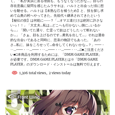
く。「私が美浜に居る理由も、もうなくなったかな…」自らの
存在意義に疑問を感じたムラサキは、ハルトと出会った頃に想
いを馳せる。ハルトは【未熟な己を補うため】と、技を探し求
めて山奥の村へやってきた。先祖代々継承されてきたという
【秘伝の技】は何処に――？「…オマエ達だけは絶対に許さな
いっ！！」「大丈夫…私は…どこへも行かない…側に…いるか
ら…」「聞いてた通り、亡霊って奴はどうしたって斬れない
か…」「さぁ、顔を上げるのです…勇気を出して…」それは運命
的な出会いであると同時に、悲哀の物語でもあった。「あの
さ…私に、妹をころせって…命令してくれないかな…？」━━・
‥…━━・‥…━━・‥…━━・‥…━━・‥…□■ご注意くださ
い■□本商品を利用するためには、「DMM GAME PLAYER」
が必要です。DMM GAME PLAYERとは※「DMM GAME
PLAYER」のダウンロード・インストールは無料で行えます。
1,306 total views, 2 views today