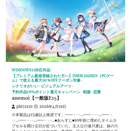
WINDOWS11対応作品
【プレミアム新規登録された方へ】DMM GAMES（PCゲー
ム）で使える最大90％OFFクーポン対象
シナリオがいい
ビジュアルアーツ
予約作品16%ポイント還元キャンペーン
制服
恋愛
anemoi【一般版E15】
phi72110
2026年4月10日
※本製品は15歳以上推奨です。━━・‥…━━・‥…━━・
‥…━━・‥…━━・‥…■あらすじ■10年前に埋めたタイムカ
プセルを開ける日が近づいていた。主人公の速川麦は、妹の六