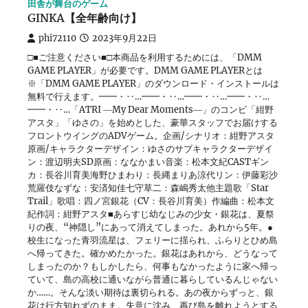
田舎が舞台のゲーム
GINKA【全年齢向け】
phi72110
2023年9月22日
□■ご注意ください■□本商品を利用するためには、「DMM
GAME PLAYER」が必要です。DMM GAME PLAYERとは
※「DMM GAME PLAYER」のダウンロード・インストールは
無料で行えます。━━・‥…━━・‥…━━・‥…━━・‥…
━━・‥…「ATRI ―My Dear Moments―」のコンビ「紺野
アスタ」「ゆさの」を始めとした、豪華スタッフでお届けする
フロントウイングのADVゲーム。企画/シナリオ：紺野アスタ
原画/キャラクターデザイン：ゆさのサブキャラクターデザイ
ン：渡辺明夫SD原画：ななかまい音楽：松本文紀CASTギン
カ：長谷川育美海野ひまわり：長縄まりあ涼代リン：伊藤彩沙
荒羅伎なずな：安済知佳七守草二：森嶋秀太他主題歌「Star
Trail」歌唱：四ノ宮銀花（CV：長谷川育美）作編曲：松本文
紀作詞：紺野アスタ■あらすじ幼なじみの少女・銀花は、夏祭
りの夜、“神隠し”にあって消えてしまった。あれから5年。●
校生になった青羽流星は、フェリーに揺られ、ふらりとひめ島
へ帰ってきた。確かめたかった。銀花はあれから、どうなって
しまったのか？もしかしたら、何事もなかったように家へ帰っ
ていて、島の高校に通いながら普通に暮らしているんじゃない
か……。そんな淡い期待は裏切られる。あの夜からずっと、銀
花は行方知れずのまま。失意に沈み、再び島を離れようとする