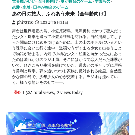
世界観がいい
全年齢向け
夏が舞台のゲーム
学園もの
恋愛
水着
田舎が舞台のゲーム
あの日の旅人、ふれあう未来【全年齢向け】
phi72110
2022年8月21日
舞台は世界遺産の島、小笠原諸島。滝沢勇利はかつて恋人だっ
た少女・珠季を追って小笠原諸島を訪れる。自然消滅してしま
った関係にけじめをつけるために。山の上のホテルにいるとい
う珠季に会いに行く途中、道端でうずくまる少女と出会うこと
で物語が始まる。内気で小柄な少女・絵里と向かった先にあっ
たのは潰れかけのラジオ局。そこにはかつて恋人だった珠季が
いて、ひきこもり生活を続けていた。過去とのギャップに戸惑
う勇利と珠季。夢を追いつつも家族に反対される絵里。自然豊
かな南の島で、少年少女の心が交差する。ラジオは流れてい
く。様々な想いをのせて――。
1,324 total views, 2 views today