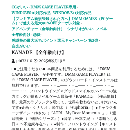
CGがいい
DMM GAME PLAYER専用
WINDOWS10対応作品
WINDOWS11対応作品
【プレミアム新規登録された方へ】DMM GAMES（PCゲー
ム）で使える最大90％OFFクーポン対象
アドベンチャー（全年齢向け）
シナリオがいい
ノベル
全年齢向け
恋愛
感謝祭の最大16%ポイント還元キャンペーン 第2弾
音楽がいい
KANADE 【全年齢向け】
phi72110
2025年9月19日
□■ご注意ください■□本商品を利用するためには、「DMM
GAME PLAYER」が必要です。DMM GAME PLAYERとは
※「DMM GAME PLAYER」のダウンロード・インストールは
無料で行えます。━━・‥…━━・‥…━━・‥…━━・‥…
━━・‥…フロントウイング × グッドスマイルカンパニーの強
力タッグが贈るノベルゲーム最新作『KANADE』【作品情報】
私、最高のラブソングを歌って、世界を救わないといけないん
です●企画・シナリオ：浅生詠 （『euphoria』）●キャラクタ
ーデザイン：ゆさの（『ATRI -My Dear Moments-』）/ 渡
辺明夫 （『物語シリーズ』）●音楽：松本文紀 （『素晴らしき
日々 〜不連続存在〜』）●制作：フロントウイング【キャスト
情報】カナデ：夏吉 ゆうこ伊織：白砂 沙帆みのり：桑原 由気