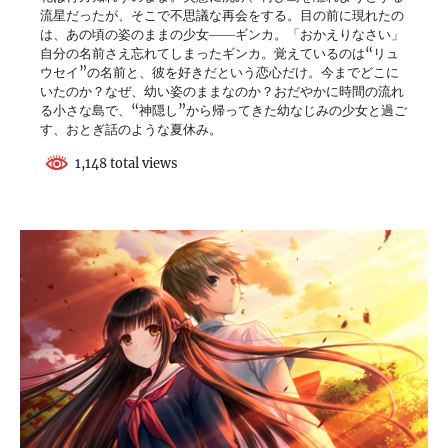
流星だったが、そこで不思議な再会をする。目の前に現れたの
は、あの頃の姿のままの少女――ギンカ。「おかえりなさい」
自分の名前さえ忘れてしまったギンカ。覚えているのは“リュ
ウセイ”の名前と、彼を好きだという恋心だけ。今までどこに
いたのか？なぜ、幼い姿のままなのか？おだやかに時間の流れ
る小さな島で、“神隠し”から帰ってきた幼なじみの少女と過ご
す、おとぎ話のような夏休み。
1,148 total views