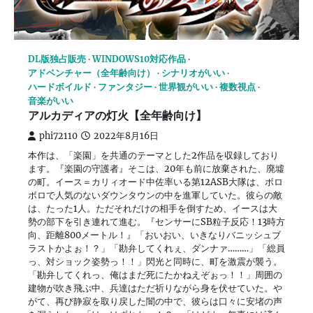
DL版独占販売
WINDOWS10対応作品
アドベンチャー（全年齢向け）
シナリオがいい
ハードボイルド
ファンタジー
世界観がいい
複数視点
音楽がいい
アルカディアの灯火【全年齢向け】
phi72110
2022年8月16日
本作は、「楽園」を共通のテーマとした2作品を収録しており
ます。『楽園の守護者』そこは、20年も前に放棄された、廃墟
の町。イース＝カリィオード中佐率いる第12ASB大隊は、ボロ
ボロで人気のないダウンタウンの中を進軍していた。彼らの敵
は、たった1人。ただそれだけの相手を倒すため、イースは大
勢の部下を引き連れて進む。『センサーにSB粒子反応！13時方
向、距離800メートル！』「おいおい、いきなりバニッシュブ
ラストかよぉ！？」「勘弁してくれぇ、ダンナァ………」「総員
っ、対ショック姿勢っ！！」閃光と同時に、町を激震が襲う。
「勘弁してくれっ、俺はまだ死にたかねえぞぉっ！！」周囲の
建物が吹き飛ぶ中、兵達はただ祈りながら身を伏せていた。や
がて、再び静寂を取り戻した闇の中で、彼らは口々に安堵の声