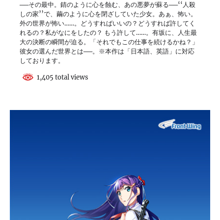
──その最中。錆のように心を蝕む、あの悪夢が蘇る──‘‘人殺
しの家’’で、繭のように心を閉ざしていた少女。あぁ、怖い。
外の世界が怖い……。どうすればいいの？どうすれば許してく
れるの？私がなにをしたの？ もう許して……。有坂に、人生最
大の決断の瞬間が迫る。「それでもこの仕事を続けるかね？」
彼女の選んだ世界とは──。※本作は「日本語、英語」に対応
しております。
1,405 total views