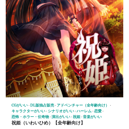
CGがいい
DL版独占販売
アドベンチャー（全年齢向け）
キャラクターがいい
シナリオがいい
ハーレム
恋愛
恐怖・ホラー・伝奇物
演出がいい
祝姫
音楽がいい
祝姫（いわいひめ）【全年齢向け】