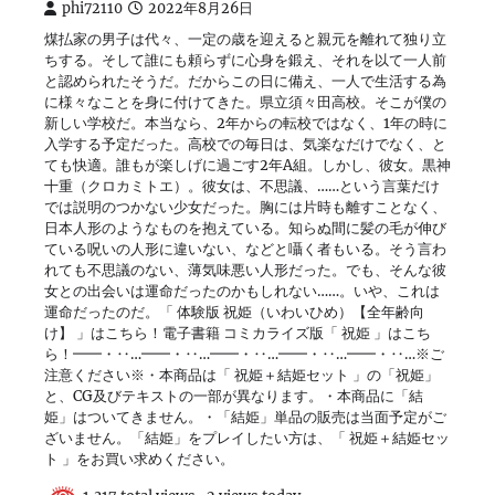
phi72110
2022年8月26日
煤払家の男子は代々、一定の歳を迎えると親元を離れて独り立
ちする。そして誰にも頼らずに心身を鍛え、それを以て一人前
と認められたそうだ。だからこの日に備え、一人で生活する為
に様々なことを身に付けてきた。県立須々田高校。そこが僕の
新しい学校だ。本当なら、2年からの転校ではなく、1年の時に
入学する予定だった。高校での毎日は、気楽なだけでなく、と
ても快適。誰もが楽しげに過ごす2年A組。しかし、彼女。黒神
十重（クロカミトエ）。彼女は、不思議、……という言葉だけ
では説明のつかない少女だった。胸には片時も離すことなく、
日本人形のようなものを抱えている。知らぬ間に髪の毛が伸び
ている呪いの人形に違いない、などと囁く者もいる。そう言わ
れても不思議のない、薄気味悪い人形だった。でも、そんな彼
女との出会いは運命だったのかもしれない……。いや、これは
運命だったのだ。「 体験版 祝姫（いわいひめ）【全年齢向
け】 」はこちら！電子書籍 コミカライズ版「 祝姫 」はこち
ら！━━・‥…━━・‥…━━・‥…━━・‥…━━・‥…※ご
注意ください※・本商品は「 祝姫＋結姫セット 」の「祝姫」
と、CG及びテキストの一部が異なります。・本商品に「結
姫」はついてきません。・「結姫」単品の販売は当面予定がご
ざいません。「結姫」をプレイしたい方は、「 祝姫＋結姫セッ
ト 」をお買い求めください。