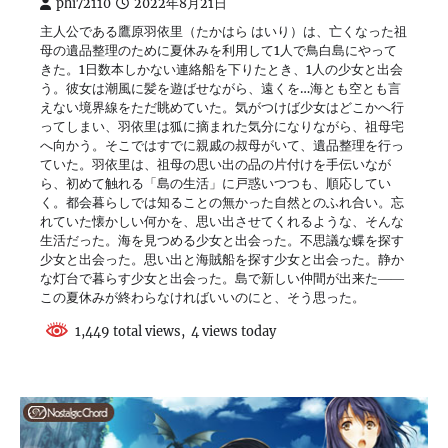
phi72110
2022年8月21日
主人公である鷹原羽依里（たかはら はいり）は、亡くなった祖
母の遺品整理のために夏休みを利用して1人で鳥白島にやって
きた。1日数本しかない連絡船を下りたとき、1人の少女と出会
う。彼女は潮風に髪を遊ばせながら、遠くを…海とも空とも言
えない境界線をただ眺めていた。気がつけば少女はどこかへ行
ってしまい、羽依里は狐に摘まれた気分になりながら、祖母宅
へ向かう。そこではすでに親戚の叔母がいて、遺品整理を行っ
ていた。羽依里は、祖母の思い出の品の片付けを手伝いなが
ら、初めて触れる「島の生活」に戸惑いつつも、順応してい
く。都会暮らしでは知ることの無かった自然とのふれ合い。忘
れていた懐かしい何かを、思い出させてくれるような、そんな
生活だった。海を見つめる少女と出会った。不思議な蝶を探す
少女と出会った。思い出と海賊船を探す少女と出会った。静か
な灯台で暮らす少女と出会った。島で新しい仲間が出来た――
この夏休みが終わらなければいいのにと、そう思った。
1,449 total views, 4 views today