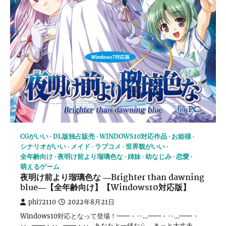
CGがいい
DL版独占販売
WINDOWS10対応作品
お姫様
シナリオがいい
メイド
ラブコメ
世界観がいい
全年齢向け
夜明け前より瑠璃色な
姉妹
幼なじみ
恋愛
萌えるゲーム
夜明け前より瑠璃色な ―Brighter than dawning
blue―【全年齢向け】【Windows10対応版】
phi72110
2022年8月21日
Windows10対応となって登場！━━・‥…━━・‥…━━・
‥…━━・‥…━━・‥…あなたと一緒なら、きっと大丈夫