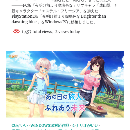
―――PC版「夜明け前より瑠璃色な」サブキャラ「遠山翠」と
新キャラクター「エステル・フリージア」を加えた
PlayStation2版「夜明け前より瑠璃色な Brighter than
dawning blue 」をWindowsPCに移植しました。
1,457 total views, 2 views today
CGがいい
WINDOWS10対応作品
シナリオがいい