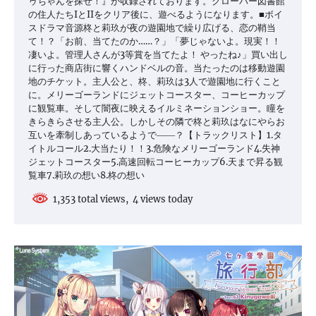
ゥちゃんを探せ！』が収録されております。クローバー図書館
の住人たちIとIIをクリア後に、遊べるようになります。■ボイ
スドラマ音源柊と莉玖が夜の遊園地で繰り広げる、恋の鞘当
て！？「お前、当てたのか……？」「夢じゃないよ。現実！！
凄いよ。管理人さんが3等賞を当てたよ！ やったね♪」買い出し
に行った商店街に響くハンドベルの音。当たったのは移動遊園
地のチケット。主人公と、柊、莉玖は3人で遊園地に行くこと
に。メリーゴーランドにジェットコースター、コーヒーカップ
に観覧車。そして闇夜に映えるイルミネーションショー。瞳を
きらきらさせる主人公。しかしその隣で柊と莉玖はなにやらお
互いを牽制しあっているようで――？【トラックリスト】1.タ
イトルコール2.大当たり！！3.危険なメリーゴーランド4.失神
ジェットコースター5.高速回転コーヒーカップ6.天まで昇る観
覧車7.莉玖の想い8.柊の想い
1,353 total views, 4 views today