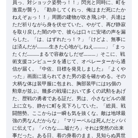
員っ、対ショック姿勢っ！！」閃光と同時に、町を
激震が襲う。「勘弁してくれっ、俺はまだ死にたか
ねえぞぉっ！！」周囲の建物が吹き飛ぶ中、兵達は
ただ祈りながら身を伏せていた。やがて、再び静寂
を取り戻した闇の中で、彼らは口々に安堵の声を漏
らした。「は、はずれたっ！？」「けどよ、無事に
は済んだが………生きた心地がしねえ………」「まっ
たくだ………まるで容赦なしだぜ………」そこに、戦
術支援コンピュータを通じて、オペレーターから通
信が届く。『中佐、目標を発見しました』「よくや
った」画面に送られてきた男の姿を確かめる。その
大柄な体は装甲服に包まれ、胸部装甲には15個の
勲章が並ぶ。幾多の戦場において多くの武勲をあげ
た、歴戦の勇者である証だ。男は、小さなビルの屋
上に立ち、静かに町を見下ろしていた。「総員、戦
闘態勢。ここからは一瞬も気を抜くな。敵は地球最
強の男なんだからな」『マリーベルは死んだとパパ
に伝えて』「バカな……嘘だろ」それは突然の出来
事だった。ある日、着の身着のまま、見知らぬ異世