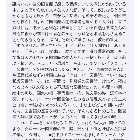
誰もいない筈の図書館で感じる視線、いつの間にか動いている
本、ふと窓から覗く大きな大きな影。そして、夜になるとどこ
からともなく現れる『昔からの常連』を名乗る者たち。個性豊
かな彼らに囲まれて図書館の開館準備を進める主人公は、立て
続けに起こる不可思議な出来事と、どこか不自然な常連たちの
対応に彼らが本当は何者なのかという疑惑と混乱をおさえるこ
とができなくなる。ぶつけた疑問に返された、彼らの答え。
「すみません。黙っていたけれど、私たちは人間では、ありま
せん」「私たちは、実体は、本なんです」昼は通常の本、そし
て夜は人の姿をとる図書館の住人たち。一樹・柊・葵・棗・莉
玖・樒との、ちょっと不思議で、ちょっとあやしい『クローバ
ー図書館』での生活がはじまる。■クローバー図書館の住人た
ち II近代的な町の片隅にある『クローバー図書館』という名の
私設図書館。そこは、昼間は一見普通の図書館。けれど、夜に
なると本が人の姿をとる不思議な図書館だった。料理本の棗、
絵本の莉玖、画集の樒、専門書の一樹、純文学の柊、流行本の
葵、そして、クローバー図書館の住み込み管理人となった主人
公（相川千紘/あいかわちひろ）は、まだまだどこか拙いなが
らも、図書館の運営を続けていた。そんなある日のこと。図書
館の飼い猫であるクゥが主人公の元に持ってきた1本の鍵。
「これって……どこの鍵だろ？ 夜になったらみんなに聞いてみ
よう」クローバー図書館の最上階。開かずの間と呼ばれた部屋
の扉が、今開く――■おまけミニゲームおまけミニゲーム『ク