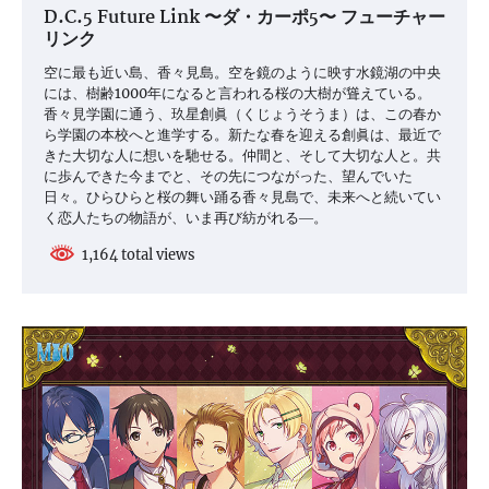
D.C.5 Future Link 〜ダ・カーポ5〜 フューチャー
リンク
空に最も近い島、香々見島。空を鏡のように映す水鏡湖の中央
には、樹齢1000年になると言われる桜の大樹が聳えている。
香々見学園に通う、玖星創眞（くじょうそうま）は、この春か
ら学園の本校へと進学する。新たな春を迎える創眞は、最近で
きた大切な人に想いを馳せる。仲間と、そして大切な人と。共
に歩んできた今までと、その先につながった、望んでいた
日々。ひらひらと桜の舞い踊る香々見島で、未来へと続いてい
く恋人たちの物語が、いま再び紡がれる―。
1,164 total views