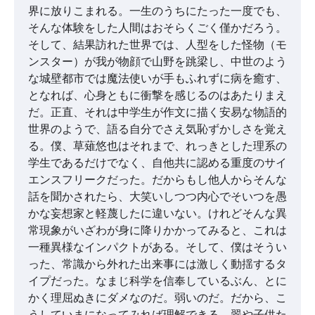
界に放りこまれる。一生のうちにたった一度でも、
そんな体験をした人間はおそらくごく僅かだろう。
そして、結果訪れた世界では、人型をした怪物（モ
ンスター）が我が物顔で山野を跳梁し、中世のよう
な城壁都市では魔法使いが手もふれずに病を癒す、
となれば、心身ともに衝撃を感じるのはあたりまえ
だ。正直、それは中学生が作文に描く安易な物語的
世界のようで、語る自分でさえ気恥ずかしさを覚え
る。僕、草薙悠也はそれまで、れっきとした理系の
学生であるだけでなく、自他共に認める重度のサイ
エンスフリークだった。だからもし他人からそんな
話を聞かされたら、大笑いしつつ内心でそいつを愚
かな妄想家と軽蔑したに違いない。けれどそんな異
常現象がいざわが身に降りかかってみると、これは
一種異様なインパクトがある。そして、僕はそうい
った、常識から外れた出来事には激しく動揺するタ
イプだった。なまじ科学を信奉しているぶん、とに
かく理屈ぬきにダメなのだ。弱いのだ。だから、こ
うしていまになってみれば理解できる。翠や子供た