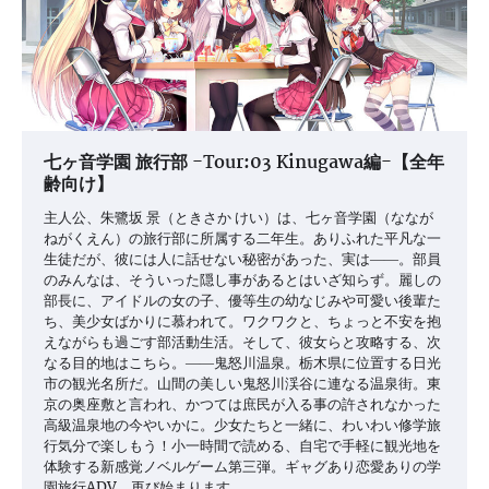
七ヶ音学園 旅行部 -Tour:03 Kinugawa編-【全年
齢向け】
主人公、朱鷺坂 景（ときさか けい）は、七ヶ音学園（ななが
ねがくえん）の旅行部に所属する二年生。ありふれた平凡な一
生徒だが、彼には人に話せない秘密があった、実は――。部員
のみんなは、そういった隠し事があるとはいざ知らず。麗しの
部長に、アイドルの女の子、優等生の幼なじみや可愛い後輩た
ち、美少女ばかりに慕われて。ワクワクと、ちょっと不安を抱
えながらも過ごす部活動生活。そして、彼女らと攻略する、次
なる目的地はこちら。――鬼怒川温泉。栃木県に位置する日光
市の観光名所だ。山間の美しい鬼怒川渓谷に連なる温泉街。東
京の奥座敷と言われ、かつては庶民が入る事の許されなかった
高級温泉地の今やいかに。少女たちと一緒に、わいわい修学旅
行気分で楽しもう！小一時間で読める、自宅で手軽に観光地を
体験する新感覚ノベルゲーム第三弾。ギャグあり恋愛ありの学
園旅行ADV、再び始まります。