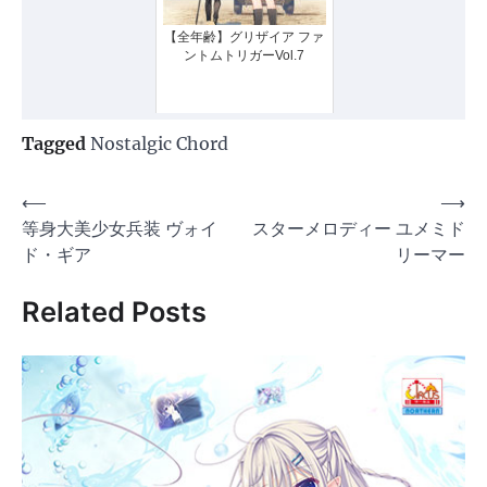
【全年齢】グリザイア ファ
ントムトリガーVol.7
Tagged
Nostalgic Chord
投
⟵
⟶
等身大美少女兵装 ヴォイ
スターメロディー ユメミド
稿
ド・ギア
リーマー
ナ
ビ
Related Posts
ゲ
ー
シ
ョ
ン