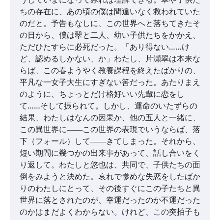
ちの存在に、あの頃の僕は間違いなく救われていた
のだと。予告もなしに、この世界へと落ちてきたそ
の日から、僕は翠と二人、幼い子供たちをかかえ、
ただひたすらに必死だった。「あり得ない……け
ど、認めるしかない、か」わたし、片瀬翠は本来な
らば、この春ようやく教養課程を終えたばかりの、
平凡な一女子大生にすぎない筈だった。あたりまえ
のように、ちょっとだけ格好いい先輩に恋をし
て……そして振られて。しかし、運命のいたずらの
結果、わたしはなんの因果か、他の五人と一緒に、
この異世界に――この世界の表現でいうならば、落
下（フォール）して――きてしまった。それから、
短い期間に幾つかの出来事があって、話し合いをく
り返して。わたしと悠也は、共同で、子供たちの面
倒をみようと決めた。哀れで惨めな失恋をしたばか
りのわたしにとって、その後すぐにこの子たちと異
世界に落とされたのが、幸運だったのか不運だった
のかはまだよくわからない。けれど、この突拍子も