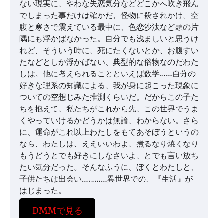
ない現実に、やわな失恋気分などどこかへ吹き飛ん
でしまった事だけは確かだ。怪物に殺されかけ、空
腹と寒さで震えている最中に、色恋沙汰など頭の片
隅にも浮かばなかった。自分でも浅ましいと思うけ
れど、そういう時に、死にたくないとか、お腹すい
たなどとしか浮かばない、典型的な俗物なのだわた
しは。他に考えられることといえば数学……自分の
好きな理系の知識による、我が身に起こった現象に
ついての空想じみた推測くらいだ。だからこの子た
ちを抱えて、私たちがこれから先、この世界でうま
くやっていけるかどうかは無論、わからない。さら
に、運命がこれ以上わたしをもてあそぼうというの
なら、わたしは、ええいいわよ、煮るなり焼くなり
もうどうとでも好きにしなさいよ、とでも言い放ち
たい気分だった。そんなふうに、ぼくとわたしと、
子供たちは出会い…………異世界での、『生活』が
はじまった。
DMMで見る