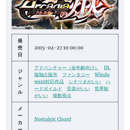
発
売
2015-02-27 10:00:00
日
アドベンチャー（全年齢向け）
DL
ジ
版独占販売
ファンタジー
Windo
ャ
ws10対応作品
シナリオがいい
ハ
ン
ードボイルド
音楽がいい
世界観
ル
がいい
複数視点
メ
ー
Nostalgic Chord
カ
ー