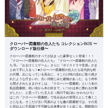
クローバー図書館の住人たち コレクションBOX 〜
ダウンロード版仕様〜
クローバー図書館のすべてが詰まった豪華セット登場！！！
『クローバー図書館の住人たち』『クローバー図書館の住人た
ち II』『おまけミニゲーム』さらに『ボイスドラマ音源』がま
とめて手に入るっ！■クローバー図書館の住人たち近代的な町
の片隅、丘になっている高台に、そこだけ時の流れに取り残さ
れたような佇まいの、古い洋館じみた建物があった。もう何年
も閉ざされたままのそこは、『クローバー図書館』という名の
私設図書館。幼い頃から本が好きで、いつかは本に携わる仕事
がしたい、と思っていた主人公（相川千紘/あいかわちひろ）
はこの『クローバー図書館』で住み込みの管理人として働くこ
とになる。そこだけ古い写真のような趣の図書館では、その見
た目以上に不思議で不可解な出来事が次々と起こる。開館前の