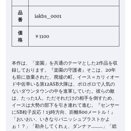
品
iakbs_0001
番
価
￥1100
格
本作は、「楽園」を共通のテーマとした2作品を収
録しております。『楽園の守護者』そこは、20年
も前に放棄された、廃墟の町。イース＝カリィオー
ド中佐率いる第12ASB大隊は、ボロボロで人気の
ないダウンタウンの中を進軍していた。彼らの敵
は、たった1人。ただそれだけの相手を倒すため、
イースは大勢の部下を引き連れて進む。『センサー
にSB粒子反応！13時方向、距離800メートル！』
「おいおい、いきなりバニッシュブラストかよ
ぉ！？」「勘弁してくれぇ、ダンナァ………」「総