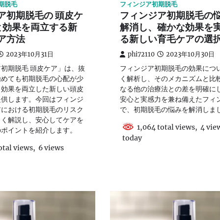
期脱毛
フィンジア初期脱毛
ア初期脱毛の 頭皮ケ
フィンジア初期脱毛の
心と効果を両立する新
解消し、確かな効果を
ア方法
る新しい育毛ケアの選
2023年10月31日
phi72110
2023年10月30日
初期脱毛 頭皮ケア」は、抜
フィンジア初期脱毛の効果につ
始めても初期脱毛の心配が少
く解析し、そのメカニズムと比
と効果を両立した新しい頭皮
なる他の治療法との差を明確に
提供します。今回はフィンジ
安心と実感力を兼ね備えたフィ
アにおける初期脱毛のリスク
で、初期脱毛の悩みを解消しま
しく解説し、安心してケアを
1,064 total views, 4 vie
のポイントを紹介します。
today
otal views, 6 views