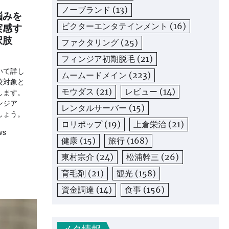
ノーブランド
(13)
悩みを
ビクターエンタテインメント
(16)
実感す
択肢
ファクタリング
(25)
フィンジア初期脱毛
(21)
いて詳し
ムームードメイン
(223)
較対象と
モウダス
(21)
レビュー
(14)
します。
ンジア
レンタルサーバー
(15)
しょう。
ロリポップ
(19)
上倉栄治
(21)
ws
健康
(15)
旅行
(168)
東村宗介
(24)
松浦幹三
(26)
育毛剤
(21)
観光
(158)
資金調達
(14)
食事
(156)