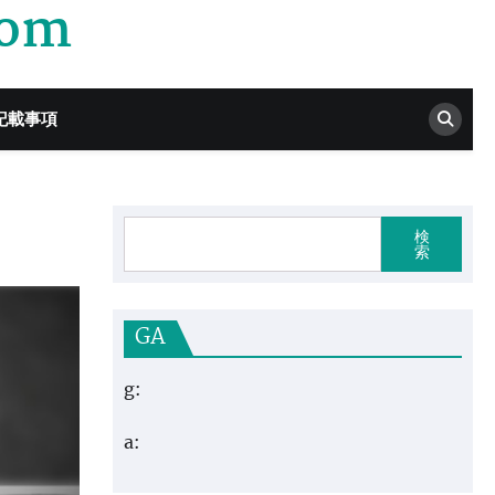
com
記載事項
検
索
GA
g:
a: