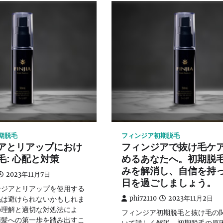
期脱毛
フィンジア初期脱毛
アとリアップにおけ
フィンジアで抜け毛ケ
毛: 心配と対策
めるあなたへ。初期脱
みを解消し、自信を持
2023年11月7日
日を過ごしましょう。
ンジアとリアップを使用する
毛は避けられないかもしれま
phi72110
2023年11月2日
の理解と適切な対処法によ
フィンジア初期脱毛と抜け毛の
頭髪への第一歩を踏み出すこ
いて詳しく解説。初期脱毛の原