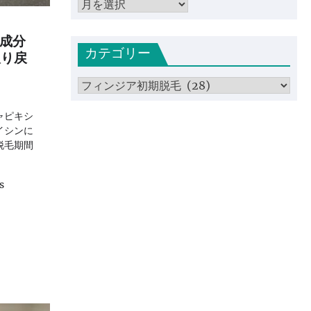
ア
ー
カ
成分
カテゴリー
イ
取り戻
ブ
カ
テ
ャピキシ
ゴ
イシンに
リ
脱毛期間
ー
s