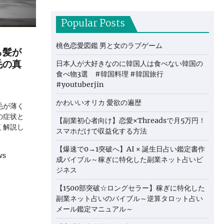
Popular Posts
桃色恋愛図鑑 男と女のラブゲーム
ら髪が
毛の真
日本人が大好きなのに韓国人は食べない韓国の
食べ物3選 #韓国料理 #韓国旅行
#youtuberjin
かわいいオリカ 愛欲の遍歴
毛が薄く
の症状と
【副業初心者向け】恋愛×Threadsで月5万円！
く解説し
スマホだけで収益化する方法
【爆速で0→1突破へ】AI × 誕生日占い鑑定書作
ws
成バイブル～稼ぎに特化した副業ネット占いビ
ジネス
【1500部突破☆ロングセラー】稼ぎに特化した
副業ネット占いのバイブル～逆算タロット占い
メール鑑定マニュアル～