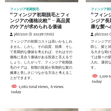
フィンジア初期脱毛
フィンジア初
“フィンジア初期脱毛とフィ
“フィン
ンジアの価格比較” – 高品質
ンジア長期
のケアが求められる価値
康な髪へ
phi72110
2023年7月6日
phi72110
フィンジアの初期コストは高いかもしれ
フィンジア
ません。しかし、その品質、効果、そし
防し、髪と
て長期的な価値を考えれば、それはその
る大きな助
価格に見合う価値がある投資と言えるで
ては個々の
しょう。したがって、フィンジア初期脱
入れ、適切
毛のケアは、初期の投資が長期的な髪の
す。
健康と美しさにつながる方法と考えるこ
1,100 t
とができます。
today
1,082 total views, 6 views
today