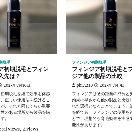
期脱毛
フィンジア初期脱毛
ア初期脱毛とフィン
フィンジア初期脱毛と
入先は？
ジア他の製品の比較
2023年7月10日
phi72110
2023年7月9日
の初期脱毛を経て効果を体感
フィンジアはその独自の成分と
は、正しい使用法を続けるこ
効果の早さから他の製品と比較
すが、それと同じくらい重要
れた選択となることでしょう。
頼性のある場所から製品を購
を経ても、フィンジアの使用を
です。
とで、理想的な育毛効果を実感
能性があります。
otal views, 4 views