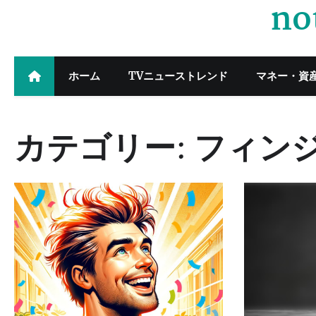
no
Skip
to
content
ホーム
TVニューストレンド
マネー・資
カテゴリー:
フィン