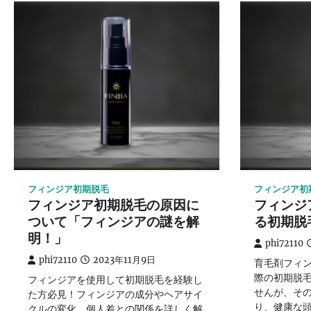
フィンジア初期脱毛
フィンジア初
フィンジア初期脱毛の原因に
フィンジ
ついて「フィンジアの謎を解
る初期脱
明！」
phi72110
phi72110
2023年11月9日
育毛剤フィ
際の初期脱
フィンジアを使用して初期脱毛を経験し
せんが、そ
た方必見！フィンジアの成分やヘアサイ
り、健康な
クルの変化、個人差との関係を詳しく解