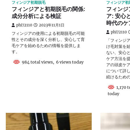
フィンジア初期脱毛
フィンジア初
フィンジアと初期脱毛の関係:
フィンジ
成分分析による検証
ア: 安
時代のケ
phi72110
2023年11月1日
phi72110
フィンジアの使用による初期脱毛の可能
性とその成分を深く分析し、安心して育
「フィンジア
毛ケアを始めるための情報を提供しま
け毛対策を
す。
ない、安心
ケア方法を
984 total views, 6 views today
アの頭皮ケ
について詳
続けるため
1,170 t
today