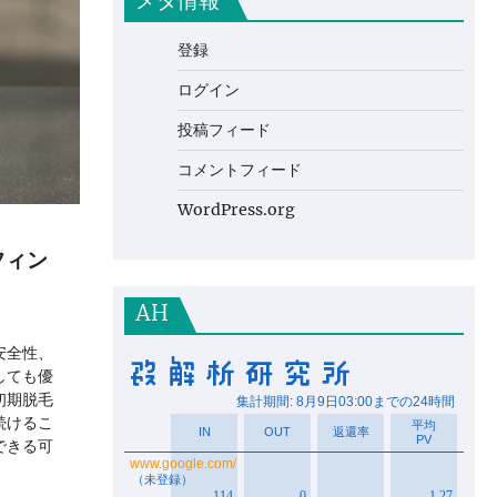
メタ情報
登録
ログイン
投稿フィード
コメントフィード
WordPress.org
フィン
AH
安全性、
しても優
初期脱毛
続けるこ
できる可