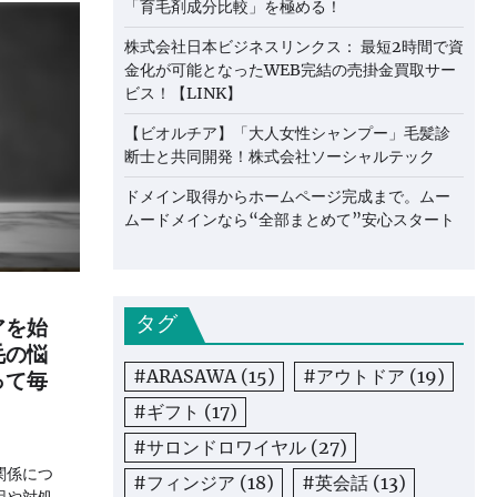
「育毛剤成分比較」を極める！
株式会社日本ビジネスリンクス： 最短2時間で資
金化が可能となったWEB完結の売掛金買取サー
ビス！【LINK】
【ビオルチア】「大人女性シャンプー」毛髪診
断士と共同開発！株式会社ソーシャルテック
ドメイン取得からホームページ完成まで。ムー
ムードメインなら“全部まとめて”安心スタート
タグ
アを始
毛の悩
って毎
#ARASAWA
(15)
#アウトドア
(19)
#ギフト
(17)
#サロンドロワイヤル
(27)
関係につ
#フィンジア
(18)
#英会話
(13)
因や対処