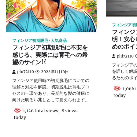
フィンジア初
フィンジ
明！安心
フィンジア初期脱毛
人気商品
めのポイ
フィンジア初期脱毛に不安を
感じる、実際には育毛への希
phi72110
望のサイン!?
フィンジア
を詳しく解
phi72110
2024年1月16日
るためのポ
フィンジア使用時の初期脱毛についての
理解と対応を解説。初期脱毛は育毛プロ
1,066 t
セスの一環であり、長期的な髪の健康に
today
向けた明るい兆しとして捉えられます。
1,126 total views, 8 views
today