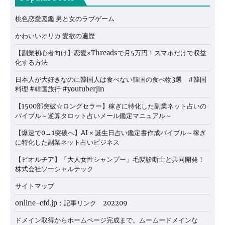
桃色恋愛図鑑 男と女のラブゲーム
かわいいオリカ 愛欲の遍歴
【副業初心者向け】恋愛×Threadsで月5万円！スマホだけで収益
化する方法
日本人が大好きなのに韓国人は食べない韓国の食べ物3選 #韓国
料理 #韓国旅行 #youtuberjin
【1500部突破☆ロングセラー】稼ぎに特化した副業ネット占いの
バイブル～逆算タロット占いメール鑑定マニュアル～
【爆速で0→1突破へ】AI × 誕生日占い鑑定書作成バイブル～稼ぎ
に特化した副業ネット占いビジネス
【ビオルチア】「大人女性シャンプー」毛髪診断士と共同開発！
株式会社ソーシャルテック
サイトマップ
online-cfd.jp：記事リンク 202209
ドメイン取得からホームページ完成まで。ムームードメインな