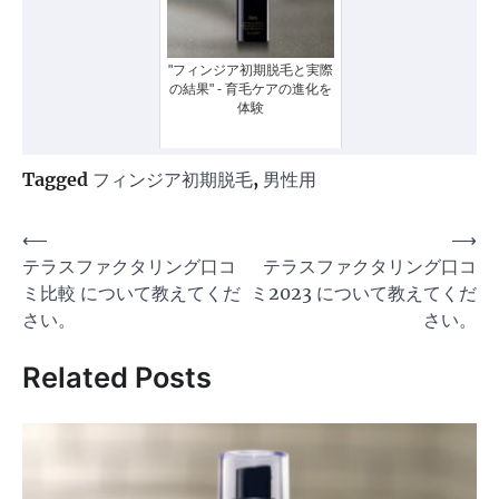
"フィンジア初期脱毛と実際
の結果" - 育毛ケアの進化を
体験
Tagged
フィンジア初期脱毛
,
男性用
投
⟵
⟶
テラスファクタリング口コ
テラスファクタリング口コ
稿
ミ比較 について教えてくだ
ミ2023 について教えてくだ
ナ
さい。
さい。
ビ
Related Posts
ゲ
ー
シ
ョ