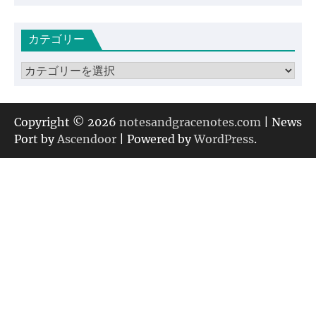
ー
カ
カテゴリー
イ
ブ
カ
テ
ゴ
リ
Copyright © 2026
notesandgracenotes.com
| News
ー
Port by
Ascendoor
| Powered by
WordPress
.