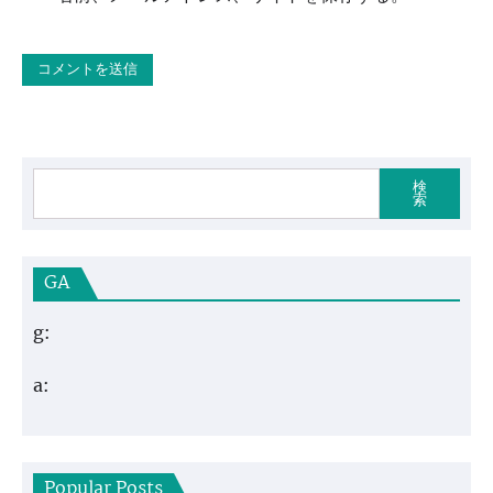
検
索
GA
g:
a:
Popular Posts