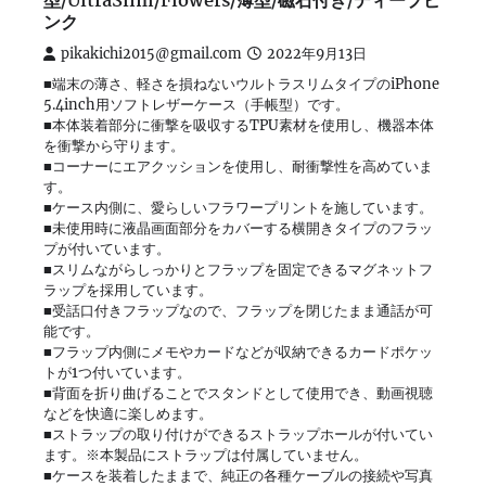
型/UltraSlim/Flowers/薄型/磁石付き/ディープピ
ンク
pikakichi2015@gmail.com
2022年9月13日
■端末の薄さ、軽さを損ねないウルトラスリムタイプのiPhone
5.4inch用ソフトレザーケース（手帳型）です。
■本体装着部分に衝撃を吸収するTPU素材を使用し、機器本体
を衝撃から守ります。
■コーナーにエアクッションを使用し、耐衝撃性を高めていま
す。
■ケース内側に、愛らしいフラワープリントを施しています。
■未使用時に液晶画面部分をカバーする横開きタイプのフラッ
プが付いています。
■スリムながらしっかりとフラップを固定できるマグネットフ
ラップを採用しています。
■受話口付きフラップなので、フラップを閉じたまま通話が可
能です。
■フラップ内側にメモやカードなどが収納できるカードポケッ
トが1つ付いています。
■背面を折り曲げることでスタンドとして使用でき、動画視聴
などを快適に楽しめます。
■ストラップの取り付けができるストラップホールが付いてい
ます。※本製品にストラップは付属していません。
■ケースを装着したままで、純正の各種ケーブルの接続や写真