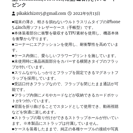
ピンク
pikakichi2015@gmail.com
2022年9月13日
■端末の薄さ、軽さを損ねないウルトラスリムタイプのiPhone
5.4inch用ソフトレザーケース（手帳型）です。
■本体装着部分に衝撃を吸収するTPU素材を使用し、機器本体
を衝撃から守ります。
■コーナーにエアクッションを使用し、耐衝撃性を高めていま
す。
■ケース内側に、愛らしいフラワープリントを施しています。
■未使用時に液晶画面部分をカバーする横開きタイプのフラッ
プが付いています。
■スリムながらしっかりとフラップを固定できるマグネットフ
ラップを採用しています。
■受話口付きフラップなので、フラップを閉じたまま通話が可
能です。
■フラップ内側にメモやカードなどが収納できるカードポケッ
トが1つ付いています。
■背面を折り曲げることでスタンドとして使用でき、動画視聴
などを快適に楽しめます。
■ストラップの取り付けができるストラップホールが付いてい
ます。※本製品にストラップは付属していません。
■ケースを装着したままで、純正の各種ケーブルの接続や写真