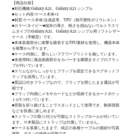
【商品仕様】
■対応機種:Galaxy A21、Galaxy A21 シンプル
■セット内容:ケース本体×1
■材質:ケース本体:合成皮革、TPU（熱可塑性ポリウレタン）
■カラー:ネイビー■端末の薄さ、軽さを損ねないウルトラスリ
ムタイプのGalaxy A21、Galaxy A21 シンプル用ソフトレザー
ケース（手帳型）です。
■本体装着部分に衝撃を吸収するTPU素材を使用し、機器本体
を衝撃から守ります。
■ケース内側に、愛らしいフラワープリントを施しています。
■未使用時に液晶画面部分をカバーする横開きタイプのフラッ
プが付いています。
■スリムながらしっかりとフラップを固定できるマグネットフ
ラップを採用しています。
■受話口付きフラップなので、フラップを閉じたまま通話が可
能です。
■フラップ内側にメモやカードなどが収納できるカードポケッ
トが1つ付いています。
■背面を折り曲げることでスタンドとして使用でき、動画視聴
などを快適に楽しめます。
■ストラップの取り付けが可能なストラップホールが付いてい
ます。※本製品にストラップは付属していません。
■ケースを装着したままで、純正の各種ケーブルの接続や写真
撮影、ボタンの操作が可能です。