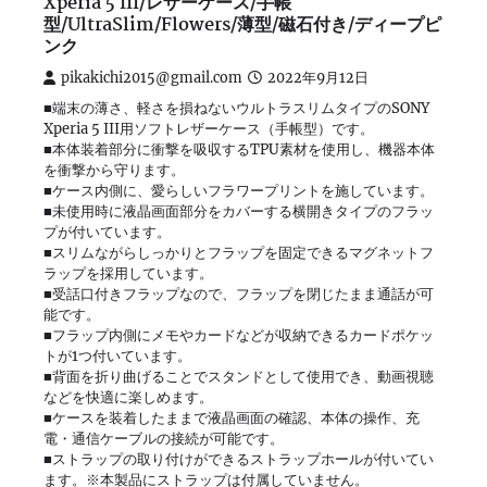
Xperia 5 III/レザーケース/手帳
型/UltraSlim/Flowers/薄型/磁石付き/ディープピ
ンク
pikakichi2015@gmail.com
2022年9月12日
■端末の薄さ、軽さを損ねないウルトラスリムタイプのSONY
Xperia 5 III用ソフトレザーケース（手帳型）です。
■本体装着部分に衝撃を吸収するTPU素材を使用し、機器本体
を衝撃から守ります。
■ケース内側に、愛らしいフラワープリントを施しています。
■未使用時に液晶画面部分をカバーする横開きタイプのフラッ
プが付いています。
■スリムながらしっかりとフラップを固定できるマグネットフ
ラップを採用しています。
■受話口付きフラップなので、フラップを閉じたまま通話が可
能です。
■フラップ内側にメモやカードなどが収納できるカードポケッ
トが1つ付いています。
■背面を折り曲げることでスタンドとして使用でき、動画視聴
などを快適に楽しめます。
■ケースを装着したままで液晶画面の確認、本体の操作、充
電・通信ケーブルの接続が可能です。
■ストラップの取り付けができるストラップホールが付いてい
ます。※本製品にストラップは付属していません。