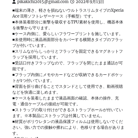
pikakichi2015@gmail.com
2022年9月13日
■端末の薄さ、軽さを損ねないウルトラスリムタイプのXperia
Ace II用ソフトレザーケース（手帳型）です。
■本体装着部分に衝撃を吸収するTPU素材を使用し、機器本体
を衝撃から守ります。
■ケース内側に、愛らしいフラワープリントを施しています。
■未使用時に液晶画面部分をカバーする横開きタイプのフラッ
プが付いています。
■スリムながらしっかりとフラップを固定できるマグネットフ
ラップを採用しています。
■受話口付きフラップなので、フラップを閉じたまま通話が可
能です。
■フラップ内側にメモやカードなどが収納できるカードポケッ
トが1つ付いています。
■背面を折り曲げることでスタンドとして使用でき、動画視聴
などを快適に楽しめます。
■ケースを装着したままで液晶画面の確認、本体の操作、充
電・通信ケーブルの接続が可能です。
■ストラップの取り付けができるストラップホールが付いてい
ます。※本製品にストラップは付属していません。
■材質がポリウレタンの液晶保護フィルムは使用しないでくだ
さい。強い力での接触や擦れにより、色移りする場合がありま
す。