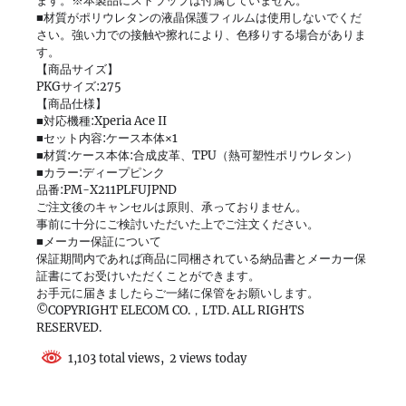
ます。※本製品にストラップは付属していません。
■材質がポリウレタンの液晶保護フィルムは使用しないでくだ
さい。強い力での接触や擦れにより、色移りする場合がありま
す。
【商品サイズ】
PKGサイズ:275
【商品仕様】
■対応機種:Xperia Ace II
■セット内容:ケース本体×1
■材質:ケース本体:合成皮革、TPU（熱可塑性ポリウレタン）
■カラー:ディープピンク
品番:PM-X211PLFUJPND
ご注文後のキャンセルは原則、承っておりません。
事前に十分にご検討いただいた上でご注文ください。
■メーカー保証について
保証期間内であれば商品に同梱されている納品書とメーカー保
証書にてお受けいただくことができます。
お手元に届きましたらご一緒に保管をお願いします。
©COPYRIGHT ELECOM CO.，LTD. ALL RIGHTS
RESERVED.
1,103 total views, 2 views today