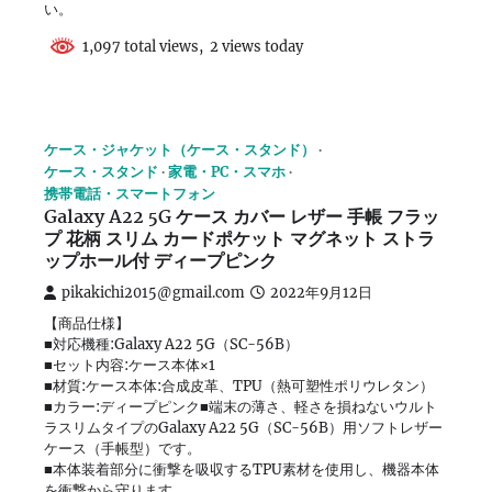
い。
1,097 total views, 2 views today
ケース・ジャケット（ケース・スタンド）
ケース・スタンド
家電・PC・スマホ
携帯電話・スマートフォン
Galaxy A22 5G ケース カバー レザー 手帳 フラッ
プ 花柄 スリム カードポケット マグネット ストラ
ップホール付 ディープピンク
pikakichi2015@gmail.com
2022年9月12日
【商品仕様】
■対応機種:Galaxy A22 5G（SC-56B）
■セット内容:ケース本体×1
■材質:ケース本体:合成皮革、TPU（熱可塑性ポリウレタン）
■カラー:ディープピンク■端末の薄さ、軽さを損ねないウルト
ラスリムタイプのGalaxy A22 5G（SC-56B）用ソフトレザー
ケース（手帳型）です。
■本体装着部分に衝撃を吸収するTPU素材を使用し、機器本体
を衝撃から守ります。