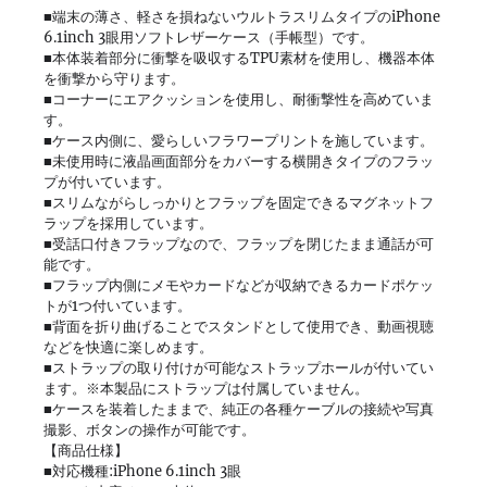
■端末の薄さ、軽さを損ねないウルトラスリムタイプのiPhone
6.1inch 3眼用ソフトレザーケース（手帳型）です。
■本体装着部分に衝撃を吸収するTPU素材を使用し、機器本体
を衝撃から守ります。
■コーナーにエアクッションを使用し、耐衝撃性を高めていま
す。
■ケース内側に、愛らしいフラワープリントを施しています。
■未使用時に液晶画面部分をカバーする横開きタイプのフラッ
プが付いています。
■スリムながらしっかりとフラップを固定できるマグネットフ
ラップを採用しています。
■受話口付きフラップなので、フラップを閉じたまま通話が可
能です。
■フラップ内側にメモやカードなどが収納できるカードポケッ
トが1つ付いています。
■背面を折り曲げることでスタンドとして使用でき、動画視聴
などを快適に楽しめます。
■ストラップの取り付けが可能なストラップホールが付いてい
ます。※本製品にストラップは付属していません。
■ケースを装着したままで、純正の各種ケーブルの接続や写真
撮影、ボタンの操作が可能です。
【商品仕様】
■対応機種:iPhone 6.1inch 3眼