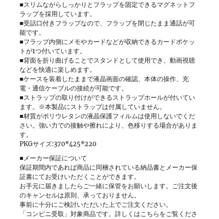
■スリムながらしっかりとフラップを固定できるマグネットフ
ラップを採用しています。
■受話口付きフラップなので、フラップを閉じたまま通話が可
能です。
■フラップ内側にメモやカードなどが収納できるカードポケッ
トが1つ付いています。
■背面を折り曲げることでスタンドとして使用でき、動画視聴
などを快適に楽しめます。
■ケースを装着したままで液晶画面の確認、本体の操作、充
電・通信ケーブルの接続が可能です。
■ストラップの取り付けができるストラップホールが付いてい
ます。※本製品にストラップは付属していません。
■材質がポリウレタンの液晶保護フィルムは使用しないでくだ
さい。強い力での接触や擦れにより、色移りする場合がありま
す。
PKGサイズ:370*425*220
■メーカー保証について
保証期間内であれば商品に同梱されている納品書とメーカー保
証書にてお受けいただくことができます。
お手元に届きましたらご一緒に保管をお願いします。ご注文後
のキャンセルは原則、承っておりません。
事前に十分にご検討いただいた上でご注文ください。
「コンビニ受取」対象商品です。詳しくはこちらをご覧くださ