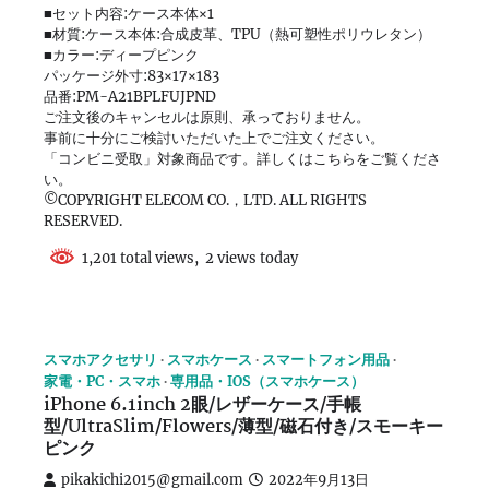
■セット内容:ケース本体×1
■材質:ケース本体:合成皮革、TPU（熱可塑性ポリウレタン）
■カラー:ディープピンク
パッケージ外寸:83×17×183
品番:PM-A21BPLFUJPND
ご注文後のキャンセルは原則、承っておりません。
事前に十分にご検討いただいた上でご注文ください。
「コンビニ受取」対象商品です。詳しくはこちらをご覧くださ
い。
©COPYRIGHT ELECOM CO.，LTD. ALL RIGHTS
RESERVED.
1,201 total views, 2 views today
スマホアクセサリ
スマホケース
スマートフォン用品
家電・PC・スマホ
専用品・IOS（スマホケース）
iPhone 6.1inch 2眼/レザーケース/手帳
型/UltraSlim/Flowers/薄型/磁石付き/スモーキー
ピンク
pikakichi2015@gmail.com
2022年9月13日