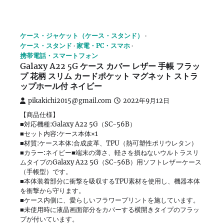
ケース・ジャケット（ケース・スタンド）
ケース・スタンド
家電・PC・スマホ
携帯電話・スマートフォン
Galaxy A22 5G ケース カバー レザー 手帳 フラッ
プ 花柄 スリム カードポケット マグネット ストラ
ップホール付 ネイビー
pikakichi2015@gmail.com
2022年9月12日
【商品仕様】
■対応機種:Galaxy A22 5G（SC-56B）
■セット内容:ケース本体×1
■材質:ケース本体:合成皮革、TPU（熱可塑性ポリウレタン）
■カラー:ネイビー■端末の薄さ、軽さを損ねないウルトラスリ
ムタイプのGalaxy A22 5G（SC-56B）用ソフトレザーケース
（手帳型）です。
■本体装着部分に衝撃を吸収するTPU素材を使用し、機器本体
を衝撃から守ります。
■ケース内側に、愛らしいフラワープリントを施しています。
■未使用時に液晶画面部分をカバーする横開きタイプのフラッ
プが付いています。