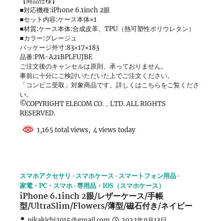
【商品仕様】
■対応機種:iPhone 6.1inch 2眼
■セット内容:ケース本体×1
■材質:ケース本体:合成皮革、TPU（熱可塑性ポリウレタン）
■カラー:グレージュ
パッケージ外寸:83×17×183
品番:PM-A21BPLFUJBE
ご注文後のキャンセルは原則、承っておりません。
事前に十分にご検討いただいた上でご注文ください。
「コンビニ受取」対象商品です。詳しくはこちらをご覧くださ
い。
©COPYRIGHT ELECOM CO.，LTD. ALL RIGHTS
RESERVED.
1,165 total views, 4 views today
スマホアクセサリ
スマホケース
スマートフォン用品
家電・PC・スマホ
専用品・IOS（スマホケース）
iPhone 6.1inch 2眼/レザーケース/手帳
型/UltraSlim/Flowers/薄型/磁石付き/ネイビー
pikakichi2015@gmail.com
2022年9月13日