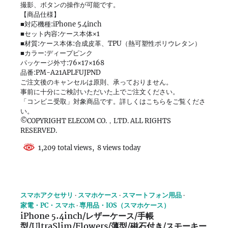
撮影、ボタンの操作が可能です。
【商品仕様】
■対応機種:iPhone 5.4inch
■セット内容:ケース本体×1
■材質:ケース本体:合成皮革、TPU（熱可塑性ポリウレタン）
■カラー:ディープピンク
パッケージ外寸:76×17×168
品番:PM-A21APLFUJPND
ご注文後のキャンセルは原則、承っておりません。
事前に十分にご検討いただいた上でご注文ください。
「コンビニ受取」対象商品です。詳しくはこちらをご覧くださ
い。
©COPYRIGHT ELECOM CO.，LTD. ALL RIGHTS
RESERVED.
1,209 total views, 8 views today
スマホアクセサリ
スマホケース
スマートフォン用品
家電・PC・スマホ
専用品・IOS（スマホケース）
iPhone 5.4inch/レザーケース/手帳
型/UltraSlim/Flowers/薄型/磁石付き/スモーキー