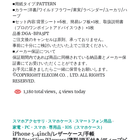
■用紙タイプ:PATTERN
■カラー:洋書/ワイルドフラワー/果実/ラベンダー/ユーカリ/ハ
ーブ
■セット内容:背景シート×6枚、簡易レフ板×1枚、取扱説明書
（プロのワンポイントアドバイスつき）×1枚
品番:DGA-BPA3PT
ご注文後のキャンセルは原則、承っておりません。
事前に十分にご検討いただいた上でご注文ください。
■メーカー保証について
保証期間内であれば商品に同梱されている納品書とメーカー保
証書にてお受けいただくことができます。
お手元に届きましたらご一緒に保管をお願いします。
©COPYRIGHT ELECOM CO.，LTD. ALL RIGHTS
RESERVED.
1,180 total views, 4 views today
スマホアクセサリ
スマホケース
スマートフォン用品
家電・PC・スマホ
専用品・IOS（スマホケース）
iPhone 5.4inch/レザーケース/手帳