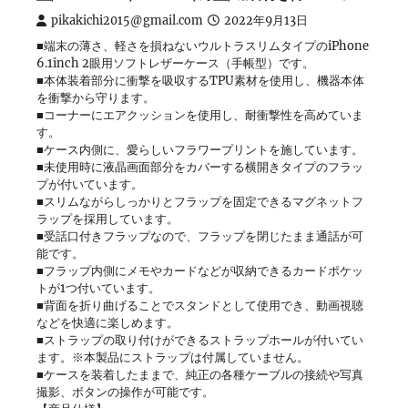
pikakichi2015@gmail.com
2022年9月13日
■端末の薄さ、軽さを損ねないウルトラスリムタイプのiPhone
6.1inch 2眼用ソフトレザーケース（手帳型）です。
■本体装着部分に衝撃を吸収するTPU素材を使用し、機器本体
を衝撃から守ります。
■コーナーにエアクッションを使用し、耐衝撃性を高めていま
す。
■ケース内側に、愛らしいフラワープリントを施しています。
■未使用時に液晶画面部分をカバーする横開きタイプのフラッ
プが付いています。
■スリムながらしっかりとフラップを固定できるマグネットフ
ラップを採用しています。
■受話口付きフラップなので、フラップを閉じたまま通話が可
能です。
■フラップ内側にメモやカードなどが収納できるカードポケッ
トが1つ付いています。
■背面を折り曲げることでスタンドとして使用でき、動画視聴
などを快適に楽しめます。
■ストラップの取り付けができるストラップホールが付いてい
ます。※本製品にストラップは付属していません。
■ケースを装着したままで、純正の各種ケーブルの接続や写真
撮影、ボタンの操作が可能です。