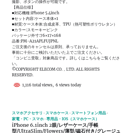
撮影、ボタンの操作が可能です。
【商品仕様】
■対応機種:iPhone 5.4inch
■セット内容:ケース本体×1
■材質:ケース本体:合成皮革、TPU（熱可塑性ポリウレタン）
■カラー:スモーキーピンク
パッケージ外寸:76×17×168
品番:PM-A21APLFUJPNL
ご注文後のキャンセルは原則、承っておりません。
事前に十分にご検討いただいた上でご注文ください。
「コンビニ受取」対象商品です。詳しくはこちらをご覧くださ
い。
©COPYRIGHT ELECOM CO.，LTD. ALL RIGHTS
RESERVED.
1,116 total views, 6 views today
スマホアクセサリ
スマホケース
スマートフォン用品
家電・PC・スマホ
専用品・IOS（スマホケース）
iPhone 6.1inch 2眼/レザーケース/手帳
型/UltraSlim/Flowers/薄型/磁石付き/グレージュ