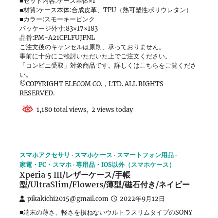
■セット内容:ケース本体×1
■材質:ケース本体:合成皮革、TPU（熱可塑性ポリウレタン）
■カラー:スモーキーピンク
パッケージ外寸:83×17×183
品番:PM-A21CPLFUJPNL
ご注文後のキャンセルは原則、承っておりません。
事前に十分にご検討いただいた上でご注文ください。
「コンビニ受取」対象商品です。詳しくはこちらをご覧くださ
い。
©COPYRIGHT ELECOM CO.，LTD. ALL RIGHTS
RESERVED.
1,180 total views, 2 views today
スマホアクセサリ
スマホケース
スマートフォン用品
家電・PC・スマホ
専用品・IOS以外（スマホケース）
Xperia 5 III/レザーケース/手帳
型/UltraSlim/Flowers/薄型/磁石付き/ネイビー
pikakichi2015@gmail.com
2022年9月12日
■端末の薄さ、軽さを損ねないウルトラスリムタイプのSONY