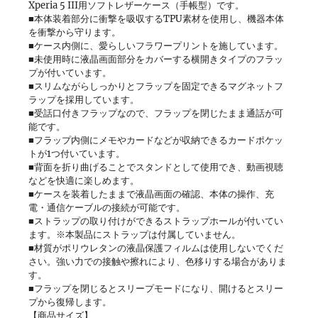
Xperia 5 III用ソフトレザーケース（手帳型）です。
■本体装着部分に衝撃を吸収するTPU素材を使用し、機器本体
を衝撃から守ります。
■ケース内側に、愛らしいフラワープリントを施しています。
■未使用時に液晶画面部分をカバーする横開きタイプのフラッ
プが付いています。
■スリムながらしっかりとフラップを固定できるマグネットフ
ラップを採用しています。
■受話口付きフラップなので、フラップを閉じたまま通話が可
能です。
■フラップ内側にメモやカードなどが収納できるカードポケッ
トが1つ付いています。
■背面を折り曲げることでスタンドとして使用でき、動画視聴
などを快適に楽しめます。
■ケースを装着したままで液晶画面の確認、本体の操作、充
電・通信ケーブルの接続が可能です。
■ストラップの取り付けができるストラップホールが付いてい
ます。※本製品にストラップは付属していません。
■材質がポリウレタンの液晶保護フィルムは使用しないでくだ
さい。強い力での接触や擦れにより、色移りする場合がありま
す。
■フラップを閉じるとスリープモードになり、開けるとスリー
プから復帰します。
【商品サイズ】