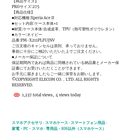
【商品サイズ】
PKGサイズ:275
【商品仕様】
■対応機種:Xperia Ace II
■セット内容:ケース本体×1
■材質:ケース本体:合成皮革、TPU（熱可塑性ポリウレタン）
■カラー:ネイビー
品番:PM-X211PLFUJNV
ご注文後のキャンセルは原則、承っておりません。
事前に十分にご検討いただいた上でご注文ください。
■メーカー保証について
保証期間内であれば商品に同梱されている納品書とメーカー保
証書にてお受けいただくことができます。
お手元に届きましたらご一緒に保管をお願いします。
©COPYRIGHT ELECOM CO.，LTD. ALL RIGHTS
RESERVED.
1,237 total views, 4 views today
スマホアクセサリ
スマホケース
スマートフォン用品
家電・PC・スマホ
専用品・IOS以外（スマホケース）