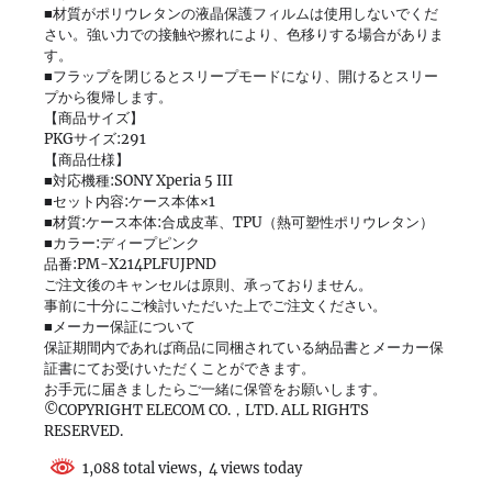
■材質がポリウレタンの液晶保護フィルムは使用しないでくだ
さい。強い力での接触や擦れにより、色移りする場合がありま
す。
■フラップを閉じるとスリープモードになり、開けるとスリー
プから復帰します。
【商品サイズ】
PKGサイズ:291
【商品仕様】
■対応機種:SONY Xperia 5 III
■セット内容:ケース本体×1
■材質:ケース本体:合成皮革、TPU（熱可塑性ポリウレタン）
■カラー:ディープピンク
品番:PM-X214PLFUJPND
ご注文後のキャンセルは原則、承っておりません。
事前に十分にご検討いただいた上でご注文ください。
■メーカー保証について
保証期間内であれば商品に同梱されている納品書とメーカー保
証書にてお受けいただくことができます。
お手元に届きましたらご一緒に保管をお願いします。
©COPYRIGHT ELECOM CO.，LTD. ALL RIGHTS
RESERVED.
1,088 total views, 4 views today