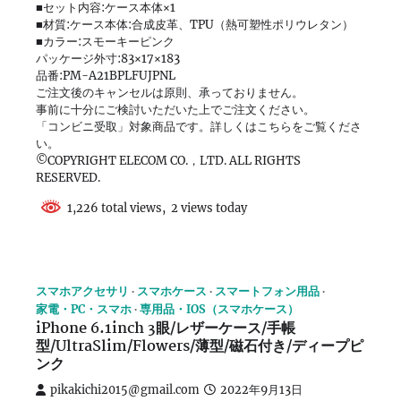
■セット内容:ケース本体×1
■材質:ケース本体:合成皮革、TPU（熱可塑性ポリウレタン）
■カラー:スモーキーピンク
パッケージ外寸:83×17×183
品番:PM-A21BPLFUJPNL
ご注文後のキャンセルは原則、承っておりません。
事前に十分にご検討いただいた上でご注文ください。
「コンビニ受取」対象商品です。詳しくはこちらをご覧くださ
い。
©COPYRIGHT ELECOM CO.，LTD. ALL RIGHTS
RESERVED.
1,226 total views, 2 views today
スマホアクセサリ
スマホケース
スマートフォン用品
家電・PC・スマホ
専用品・IOS（スマホケース）
iPhone 6.1inch 3眼/レザーケース/手帳
型/UltraSlim/Flowers/薄型/磁石付き/ディープピ
ンク
pikakichi2015@gmail.com
2022年9月13日