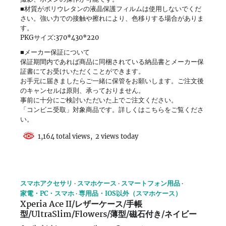
■材質がポリウレタンの液晶保護フィルムは使用しないでくだ
さい。強い力での接触や擦れにより、色移りする場合がありま
す。
PKGサイズ:370*430*220
■メーカー保証について
保証期間内であれば商品に同梱されている納品書とメーカー保
証書にてお受けいただくことができます。
お手元に届きましたらご一緒に保管をお願いします。ご注文後
のキャンセルは原則、承っておりません。
事前に十分にご検討いただいた上でご注文ください。
「コンビニ受取」対象商品です。詳しくはこちらをご覧くださ
い。
1,164 total views, 2 views today
スマホアクセサリ
スマホケース
スマートフォン用品
家電・PC・スマホ
専用品・IOS以外（スマホケース）
Xperia Ace II/レザーケース/手帳
型/UltraSlim/Flowers/薄型/磁石付き/ネイビー