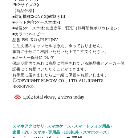
PKGサイズ:291
【商品仕様】
■対応機種:SONY Xperia 5 III
■セット内容:ケース本体×1
■材質:ケース本体:合成皮革、TPU（熱可塑性ポリウレタン）
■カラー:ネイビー
品番:PM-X214PLFUJNV
ご注文後のキャンセルは原則、承っておりません。
事前に十分にご検討いただいた上でご注文ください。
■メーカー保証について
保証期間内であれば商品に同梱されている納品書とメーカー保
証書にてお受けいただくことができます。
お手元に届きましたらご一緒に保管をお願いします。
©COPYRIGHT ELECOM CO.，LTD. ALL RIGHTS
RESERVED.
1,182 total views, 4 views today
スマホアクセサリ
スマホケース
スマートフォン用品
家電・PC・スマホ
専用品・IOS以外（スマホケース）