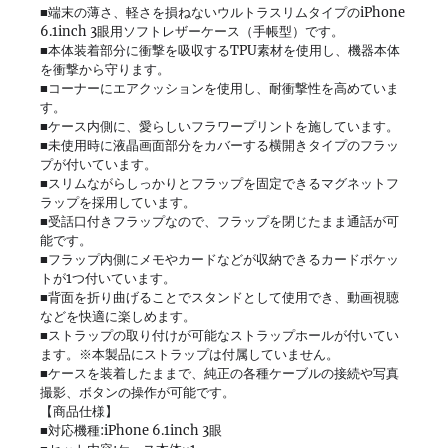
■端末の薄さ、軽さを損ねないウルトラスリムタイプのiPhone
6.1inch 3眼用ソフトレザーケース（手帳型）です。
■本体装着部分に衝撃を吸収するTPU素材を使用し、機器本体
を衝撃から守ります。
■コーナーにエアクッションを使用し、耐衝撃性を高めていま
す。
■ケース内側に、愛らしいフラワープリントを施しています。
■未使用時に液晶画面部分をカバーする横開きタイプのフラッ
プが付いています。
■スリムながらしっかりとフラップを固定できるマグネットフ
ラップを採用しています。
■受話口付きフラップなので、フラップを閉じたまま通話が可
能です。
■フラップ内側にメモやカードなどが収納できるカードポケッ
トが1つ付いています。
■背面を折り曲げることでスタンドとして使用でき、動画視聴
などを快適に楽しめます。
■ストラップの取り付けが可能なストラップホールが付いてい
ます。※本製品にストラップは付属していません。
■ケースを装着したままで、純正の各種ケーブルの接続や写真
撮影、ボタンの操作が可能です。
【商品仕様】
■対応機種:iPhone 6.1inch 3眼