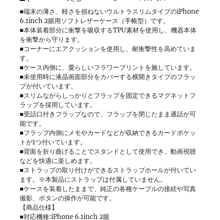
■端末の薄さ、軽さを損ねないウルトラスリムタイプのiPhone
6.1inch 2眼用ソフトレザーケース（手帳型）です。
■本体装着部分に衝撃を吸収するTPU素材を使用し、機器本体
を衝撃から守ります。
■コーナーにエアクッションを使用し、耐衝撃性を高めていま
す。
■ケース内側に、愛らしいフラワープリントを施しています。
■未使用時に液晶画面部分をカバーする横開きタイプのフラッ
プが付いています。
■スリムながらしっかりとフラップを固定できるマグネットフ
ラップを採用しています。
■受話口付きフラップなので、フラップを閉じたまま通話が可
能です。
■フラップ内側にメモやカードなどが収納できるカードポケッ
トが1つ付いています。
■背面を折り曲げることでスタンドとして使用でき、動画視聴
などを快適に楽しめます。
■ストラップの取り付けができるストラップホールが付いてい
ます。※本製品にストラップは付属していません。
■ケースを装着したままで、純正の各種ケーブルの接続や写真
撮影、ボタンの操作が可能です。
【商品仕様】
■対応機種:iPhone 6.1inch 2眼