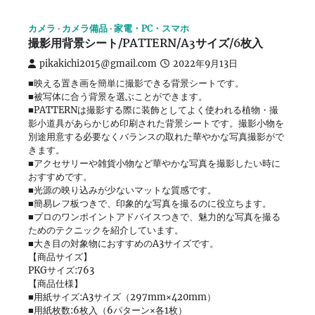
カメラ
カメラ備品
家電・PC・スマホ
撮影用背景シート/PATTERN/A3サイズ/6枚入
pikakichi2015@gmail.com
2022年9月13日
■映える置き画を簡単に撮影できる背景シートです。
■被写体に合う背景を選ぶことができます。
■PATTERNは撮影する際に装飾としてよく使われる植物・撮
影小道具があらかじめ印刷された背景シートです。撮影小物を
別途用意する必要なくバランスの取れた華やかな写真撮影がで
きます。
■アクセサリーや雑貨小物など華やかな写真を撮影したい時に
おすすめです。
■光源の映り込みが少ないマットな質感です。
■簡易レフ板つきで、印象的な写真を撮るのに役立ちます。
■プロのワンポイントアドバイスつきで、魅力的な写真を撮る
ためのテクニックを紹介しています。
■大き目の対象物におすすめのA3サイズです。
【商品サイズ】
PKGサイズ:763
【商品仕様】
■用紙サイズ:A3サイズ（297mm×420mm）
■用紙枚数:6枚入（6パターン×各1枚）