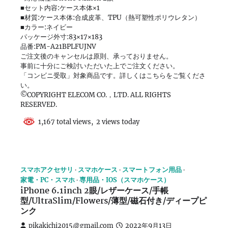
■セット内容:ケース本体×1
■材質:ケース本体:合成皮革、TPU（熱可塑性ポリウレタン）
■カラー:ネイビー
パッケージ外寸:83×17×183
品番:PM-A21BPLFUJNV
ご注文後のキャンセルは原則、承っておりません。
事前に十分にご検討いただいた上でご注文ください。
「コンビニ受取」対象商品です。詳しくはこちらをご覧くださ
い。
©COPYRIGHT ELECOM CO.，LTD. ALL RIGHTS
RESERVED.
1,167 total views, 2 views today
スマホアクセサリ
スマホケース
スマートフォン用品
家電・PC・スマホ
専用品・IOS（スマホケース）
iPhone 6.1inch 2眼/レザーケース/手帳
型/UltraSlim/Flowers/薄型/磁石付き/ディープピ
ンク
pikakichi2015@gmail.com
2022年9月13日