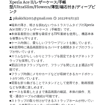
Xperia Ace II/レザーケース/手帳
型/UltraSlim/Flowers/薄型/磁石付き/ディープピ
ンク
pikakichi2015@gmail.com
2022年9月13日
■端末の薄さ、軽さを損ねないウルトラスリムタイプのXperia
Ace II用ソフトレザーケース（手帳型）です。
■本体装着部分に衝撃を吸収するTPU素材を使用し、機器本体
を衝撃から守ります。
■ケース内側に、愛らしいフラワープリントを施しています。
■未使用時に液晶画面部分をカバーする横開きタイプのフラッ
プが付いています。
■スリムながらしっかりとフラップを固定できるマグネットフ
ラップを採用しています。
■受話口付きフラップなので、フラップを閉じたまま通話が可
能です。
■フラップ内側にメモやカードなどが収納できるカードポケッ
トが1つ付いています。
■背面を折り曲げることでスタンドとして使用でき、動画視聴
などを快適に楽しめます。
■ケースを装着したままで液晶画面の確認、本体の操作、充
電・通信ケーブルの接続が可能です。
■ストラップの取り付けができるストラップホールが付いてい