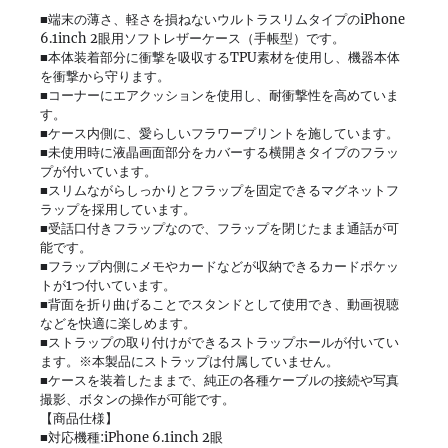
■端末の薄さ、軽さを損ねないウルトラスリムタイプのiPhone
6.1inch 2眼用ソフトレザーケース（手帳型）です。
■本体装着部分に衝撃を吸収するTPU素材を使用し、機器本体
を衝撃から守ります。
■コーナーにエアクッションを使用し、耐衝撃性を高めていま
す。
■ケース内側に、愛らしいフラワープリントを施しています。
■未使用時に液晶画面部分をカバーする横開きタイプのフラッ
プが付いています。
■スリムながらしっかりとフラップを固定できるマグネットフ
ラップを採用しています。
■受話口付きフラップなので、フラップを閉じたまま通話が可
能です。
■フラップ内側にメモやカードなどが収納できるカードポケッ
トが1つ付いています。
■背面を折り曲げることでスタンドとして使用でき、動画視聴
などを快適に楽しめます。
■ストラップの取り付けができるストラップホールが付いてい
ます。※本製品にストラップは付属していません。
■ケースを装着したままで、純正の各種ケーブルの接続や写真
撮影、ボタンの操作が可能です。
【商品仕様】
■対応機種:iPhone 6.1inch 2眼