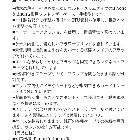
■端末の薄さ、軽さを損ねないウルトラスリムタイプのiPhone
6.1inch 2眼用ソフトレザーケース（手帳型）です。
■本体装着部分に衝撃を吸収するTPU素材を使用し、機器本体
を衝撃から守ります。
■コーナーにエアクッションを使用し、耐衝撃性を高めていま
す。
■ケース内側に、愛らしいフラワープリントを施しています。
■未使用時に液晶画面部分をカバーする横開きタイプのフラッ
プが付いています。
■スリムながらしっかりとフラップを固定できるマグネットフ
ラップを採用しています。
■受話口付きフラップなので、フラップを閉じたまま通話が可
能です。
■フラップ内側にメモやカードなどが収納できるカードポケッ
トが1つ付いています。
■背面を折り曲げることでスタンドとして使用でき、動画視聴
などを快適に楽しめます。
■ストラップの取り付けができるストラップホールが付いてい
ます。※本製品にストラップは付属していません。
■ケースを装着したままで、純正の各種ケーブルの接続や写真
撮影、ボタンの操作が可能です。
【商品仕様】
■対応機種:iPhone 6.1inch 2眼