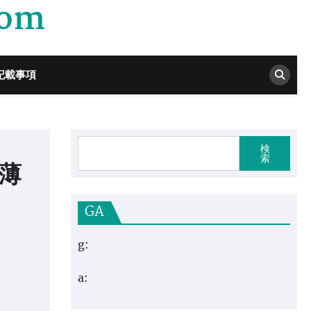
com
記載事項
検
索
/薄
GA
g:
a: