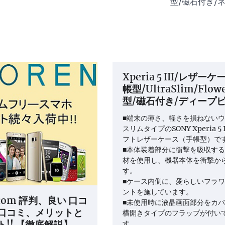
型/磁石付き/
Xperia 5 III/レザーケ
帳型/UltraSlim/Flow
型/磁石付き/ディープ
■端末の薄さ、軽さを損ねない
スリムタイプのSONY Xperia 5 
フトレザーケース（手帳型）で
■本体装着部分に衝撃を吸収する
材を使用し、機器本体を衝撃か
す。
■ケース内側に、愛らしいフラ
ントを施しています。
.com 評判、良い 口コ
■未使用時に液晶画面部分をカ
口コミ、メリットと
横開きタイプのフラップが付い
す。