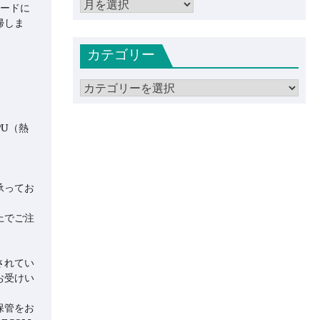
ア
モードに
ー
帰しま
カ
カテゴリー
イ
ブ
カ
テ
ゴ
PU（熱
リ
ー
承ってお
上でご注
されてい
お受けい
保管をお