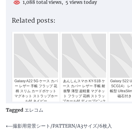
1,088 total views, 5 views today
Related posts:
Galaxy A22 5G ケース カバ
あんしんスマホ KY-51B ケ
Galaxy S22 
ー レザー 手帳 フラップ 花
ース カバー レザー 手帳 耐
SCG14） 
柄 スリム カードポケット
衝撃 薄型 超軽量 マグネッ
帳型 UltraSli
マグネット ストラップホー
ト フラップ 花柄 ストラッ
磁石付き
ル付 ネイビー
プホール付 ディープピンク
Tagged
エレコム
投
⟵
撮影用背景シート/PATTERN/A3サイズ/6枚入