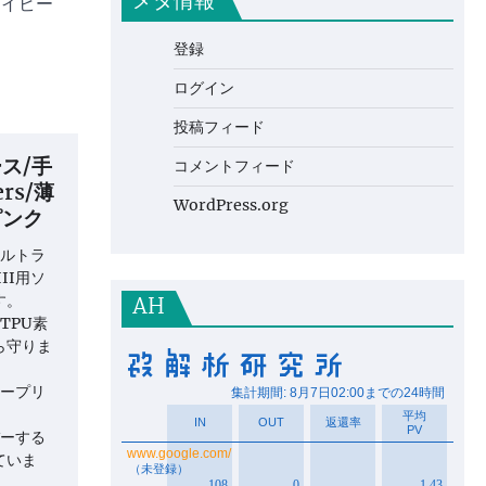
メタ情報
ネイビー
登録
ログイン
投稿フィード
ース/手
コメントフィード
ers/薄
WordPress.org
ピンク
ウルトラ
III用ソ
す。
AH
TPU素
ら守りま
ワープリ
バーする
ていま