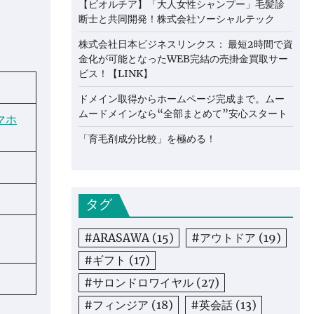
【ビオルチア】「大人女性シャンプー」毛髪診
断士と共同開発！株式会社ソーシャルテック
株式会社日本ビジネスリンクス： 最短2時間で資
金化が可能となったWEB完結の売掛金買取サー
ビス！【LINK】
ドメイン取得からホームページ完成まで。ムー
ムードメインなら“全部まとめて”安心スタート
マホ
「育毛剤成分比較」を極める！
タグ
#ARASAWA
(15)
#アウトドア
(19)
#ギフト
(17)
#サロンドロワイヤル
(27)
#フィンジア
(18)
#英会話
(13)