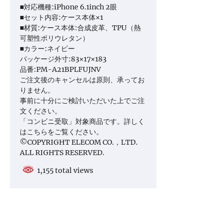
■対応機種:iPhone 6.1inch 2眼
■セット内容:ケース本体×1
■材質:ケース本体:合成皮革、TPU（熱
可塑性ポリウレタン）
■カラー:ネイビー
パッケージ外寸:83×17×183
品番:PM-A21BPLFUJNV
ご注文後のキャンセルは原則、承ってお
りません。
事前に十分にご検討いただいた上でご注
文ください。
「コンビニ受取」対象商品です。詳しく
はこちらをご覧ください。
©COPYRIGHT ELECOM CO.，LTD.
ALL RIGHTS RESERVED.
1,155 total views