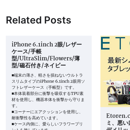
稿
ナ
Related Posts
ビ
ゲ
ー
iPhone 6.1inch 2眼/レザー
シ
ケース/手帳
ョ
型/UltraSlim/Flowers/薄
型/磁石付き/ネイビー
ン
■端末の薄さ、軽さを損ねないウルトラ
スリムタイプのiPhone 6.1inch 2眼用ソ
フトレザーケース（手帳型）です。
■本体装着部分に衝撃を吸収するTPU素
材を使用し、機器本体を衝撃から守りま
す。
■コーナーにエアクッションを使用し、
Etoren
耐衝撃性を高めています。
ミ、悪い
■ケース内側に、愛らしいフラワープリ
ントを施しています。