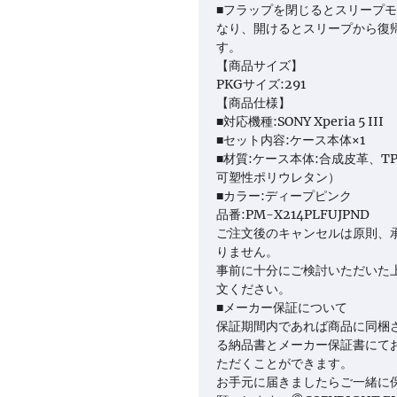
■フラップを閉じるとスリープ
なり、開けるとスリープから復
す。
【商品サイズ】
PKGサイズ:291
【商品仕様】
■対応機種:SONY Xperia 5 III
■セット内容:ケース本体×1
■材質:ケース本体:合成皮革、T
可塑性ポリウレタン）
■カラー:ディープピンク
品番:PM-X214PLFUJPND
ご注文後のキャンセルは原則、
りません。
事前に十分にご検討いただいた
文ください。
■メーカー保証について
保証期間内であれば商品に同梱
る納品書とメーカー保証書にて
ただくことができます。
お手元に届きましたらご一緒に