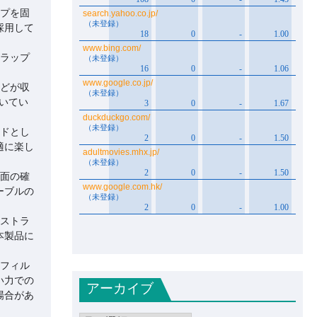
ップを固
採用して
フラップ
などが収
いてい
ンドとし
適に楽し
画面の確
ーブルの
るストラ
本製品に
。
護フィル
い力での
アーカイブ
場合があ