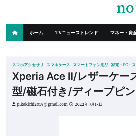
no
Skip
to
content
ホーム
TVニューストレンド
マネー・資
スマホアクセサリ
スマホケース
スマートフォン用品
家電・PC・
Xperia Ace II/レザーケース
型/磁石付き/ディープピ
pikakichi2015@gmail.com
2022年9月13日