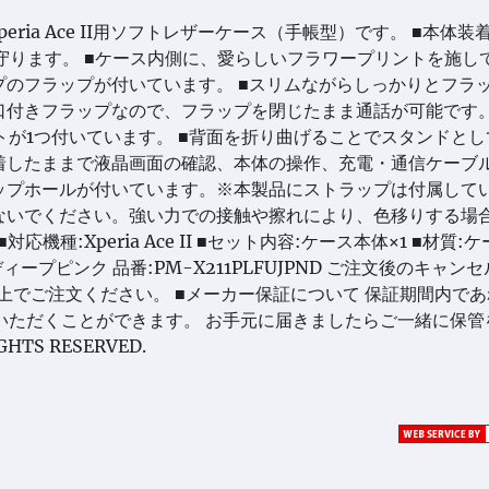
ia Ace II用ソフトレザーケース（手帳型）です。 ■本体装
守ります。 ■ケース内側に、愛らしいフラワープリントを施し
プのフラップが付いています。 ■スリムながらしっかりとフラ
口付きフラップなので、フラップを閉じたまま通話が可能です。
が1つ付いています。 ■背面を折り曲げることでスタンドとし
着したままで液晶画面の確認、本体の操作、充電・通信ケーブ
ップホールが付いています。※本製品にストラップは付属して
ないでください。強い力での接触や擦れにより、色移りする場
応機種:Xperia Ace II ■セット内容:ケース本体×1 ■材質:
ープピンク 品番:PM-X211PLFUJPND ご注文後のキャン
上でご注文ください。 ■メーカー保証について 保証期間内で
いただくことができます。 お手元に届きましたらご一緒に保管
HTS RESERVED.