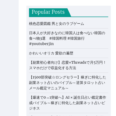
Popular Posts
桃色恋愛図鑑 男と女のラブゲーム
日本人が大好きなのに韓国人は食べない韓国の
食べ物3選 #韓国料理 #韓国旅行
#youtuberjin
かわいいオリカ 愛欲の遍歴
【副業初心者向け】恋愛×Threadsで月5万円！
スマホだけで収益化する方法
【1500部突破☆ロングセラー】稼ぎに特化した
副業ネット占いのバイブル～逆算タロット占い
メール鑑定マニュアル～
【爆速で0→1突破へ】AI × 誕生日占い鑑定書作
成バイブル～稼ぎに特化した副業ネット占いビ
ジネス