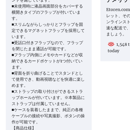
デメリット
■未使用時に液晶画面部分をカバーする
Etoren.
横開きタイプのフラップが付いていま
レット、そ
す。
ンラインス
■スリムながらしっかりとフラップを固
速な配送で
定できるマグネットフラップを採用して
ましょう。
います。
■受話口付きフラップなので、フラップ
1,548 t
を閉じたまま通話が可能です。
today
■フラップ内側にメモやカードなどが収
納できるカードポケットが1つ付いてい
ます。
■背面を折り曲げることでスタンドとし
て使用でき、動画視聴などを快適に楽し
めます。
■ストラップの取り付けができるストラ
ップホールが付いています。※本製品に
ストラップは付属していません。
■ケースを装着したままで、純正の各種
ケーブルの接続や写真撮影、ボタンの操
作が可能です。
【商品仕様】