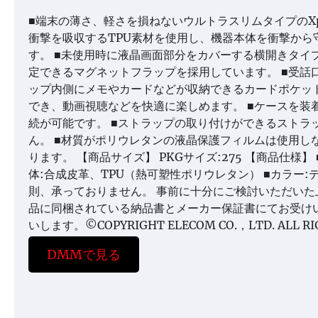
■端末の薄さ、軽さを損ねないウルトラスリムタイプのXper
衝撃を吸収するTPU素材を使用し、機器本体を衝撃から
す。 ■未使用時に液晶画面部分をカバーする横開きタイ
定できるマグネットフラップを採用しています。 ■受話
ップ内側にメモやカードなどが収納できるカードポケット
でき、動画視聴などを快適に楽しめます。 ■ケースを装
続が可能です。 ■ストラップの取り付けができるストラ
ん。 ■材質がポリウレタンの液晶保護フィルムは使用し
ります。 【商品サイズ】 PKGサイズ:275 【商品仕様】 ■対
体:合成皮革、TPU（熱可塑性ポリウレタン） ■カラー:ディ
則、承っておりません。 事前に十分にご検討いただいた
品に同梱されている納品書とメーカー保証書にてお受け
いします。©COPYRIGHT ELECOM CO.，LTD. ALL RIG
DMMで見る