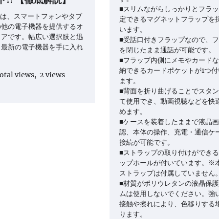
!! 【徹底解説】
■スリムながらしっかりとフラ
comは、スマートフォンやタブ
定できるマグネットフラップを
の他の電子機器を提供するオ
います。
トアです。幅広い選択肢と迅
■受話口付きフラップなので、
、最新の電子機器を手に入れ
を閉じたまま通話が可能です。
■フラップ内側にメモやカード
納できるカードポケットが1つ付
otal views, 2 views
ます。
■背面を折り曲げることでスタ
て使用でき、動画視聴などを快
めます。
■ケースを装着したままで液晶
認、本体の操作、充電・通信ケ
接続が可能です。
■ストラップの取り付けができ
ップホールが付いています。※
ストラップは付属していません
■材質がポリウレタンの液晶保
ムは使用しないでください。強
接触や擦れにより、色移りする
ります。