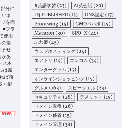
#英語学習
(23)
AI英会話
(20)
着部分に
D3 PUBLISHER
(13)
DNS設定
(17)
ていま
ップを固
Frontwing
(14)
GMOペパボ
(15)
 ■フラ
Macaron
(30)
SPO-X
(24)
て使用
ふわ姫
(25)
ルの接
いませ
ウェブホスティング
(24)
合があ
エアトリ
(14)
エレコム
(34)
ケース本
エンターグラム
(15)
セルは原
あれば商
オンラインショッピング
(15)
をお願
グルメ
(163)
スピークエル
(23)
セキュリティ
(28)
デメリット
(15)
ドメイン取得
(26)
ドメイン移管
(15)
ドメイン管理
(38)