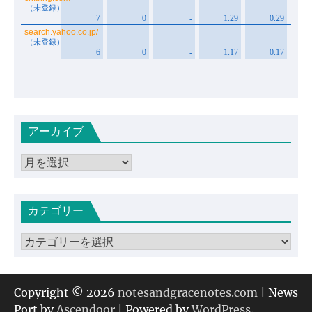
アーカイブ
ア
ー
カ
カテゴリー
イ
ブ
カ
テ
ゴ
リ
Copyright © 2026
notesandgracenotes.com
| News
ー
Port by
Ascendoor
| Powered by
WordPress
.