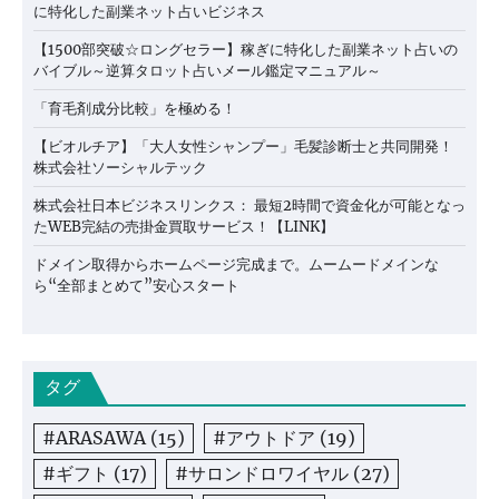
に特化した副業ネット占いビジネス
【1500部突破☆ロングセラー】稼ぎに特化した副業ネット占いの
バイブル～逆算タロット占いメール鑑定マニュアル～
「育毛剤成分比較」を極める！
【ビオルチア】「大人女性シャンプー」毛髪診断士と共同開発！
株式会社ソーシャルテック
株式会社日本ビジネスリンクス： 最短2時間で資金化が可能となっ
たWEB完結の売掛金買取サービス！【LINK】
ドメイン取得からホームページ完成まで。ムームードメインな
ら“全部まとめて”安心スタート
タグ
#ARASAWA
(15)
#アウトドア
(19)
#ギフト
(17)
#サロンドロワイヤル
(27)