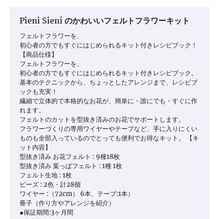
ー
シ
Pieni Sieni のかわいいフェルトフラワーキット
ョ
フェルトフラワーを、
ン
初心者の方でもすぐにはじめられるキット付きレシピブック！
【商品仕様】
フェルトフラワーを、
初心者の方でもすぐにはじめられるキット付きレシピブック。
基本のテクニックから、ちょっとしたアレンジまで、レシピブ
ックも充実！
繊細で立体的で本格的なお花が、簡単に・誰にでも・すぐに作
れます。
フェルトのカットを型抜き済みのお花でサポートします。
フラワーづくりの専用ワイヤーやテープなど、手に入りにくい
ものも全部入っているのでとっても便利でお得なキット。 【キ
ット内容】
型抜き済み お花フェルト : 9種18枚
型抜き済み 葉っぱフェルト : 1種 1枚
フェルト生地 : 1枚
ビーズ : 2色・計28個
ワイヤー :（72cm） 6本、テープ:1本）
冊子（作り方やアレンジを紹介）
●保証期間:3ヶ月間