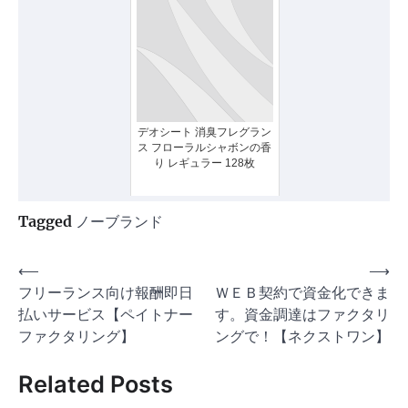
デオシート 消臭フレグラン
ス フローラルシャボンの香
り レギュラー 128枚
Tagged
ノーブランド
投
⟵
⟶
フリーランス向け報酬即日
ＷＥＢ契約で資金化できま
稿
払いサービス【ペイトナー
す。資金調達はファクタリ
ナ
ファクタリング】
ングで！【ネクストワン】
ビ
Related Posts
ゲ