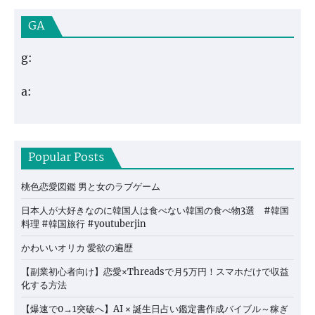
GA
g:
a:
Popular Posts
桃色恋愛図鑑 男と女のラブゲーム
日本人が大好きなのに韓国人は食べない韓国の食べ物3選 #韓国
料理 #韓国旅行 #youtuberjin
かわいいオリカ 愛欲の遍歴
【副業初心者向け】恋愛×Threadsで月5万円！スマホだけで収益
化する方法
【爆速で0→1突破へ】AI × 誕生日占い鑑定書作成バイブル～稼ぎ