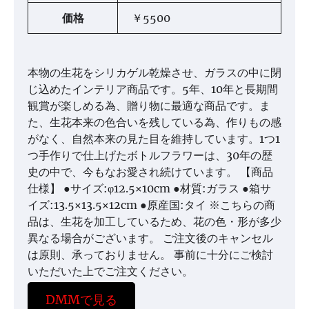
価格
￥5500
本物の生花をシリカゲル乾燥させ、ガラスの中に閉
じ込めたインテリア商品です。5年、10年と長期間
観賞が楽しめる為、贈り物に最適な商品です。ま
た、生花本来の色合いを残している為、作りもの感
がなく、自然本来の見た目を維持しています。1つ1
つ手作りで仕上げたボトルフラワーは、30年の歴
史の中で、今もなお愛され続けています。 【商品
仕様】 ●サイズ:φ12.5×10cm ●材質:ガラス ●箱サ
イズ:13.5×13.5×12cm ●原産国:タイ ※こちらの商
品は、生花を加工しているため、花の色・形が多少
異なる場合がございます。 ご注文後のキャンセル
は原則、承っておりません。 事前に十分にご検討
いただいた上でご注文ください。
DMMで見る