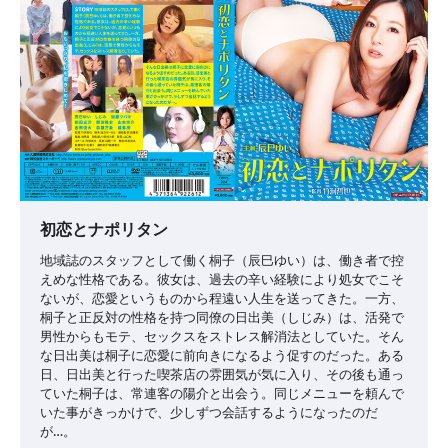
ョ
ン
初恋とナポリタン
地域誌のスタッフとして働く桐子（辰巳ゆい）は、働き者で控
えめな性格である。彼女は、過去の辛い経験により処女でこそ
ないが、恋愛というものから程遠い人生を送ってきた。一方、
桐子と正反対の性格を持つ同僚の日出美（しじみ）は、活発で
男性からもモテ、セックスをストレス解消法としていた。そん
な日出美は桐子に恋愛に前向きになるよう促すのだった。ある
日、日出美と行った喫茶店の雰囲気が気に入り、その後も通っ
ていた桐子は、常連客の陽介と出会う。同じメニューを頼んで
いた事がきっかけで、少しずつ会話するようになったのだ
が…。