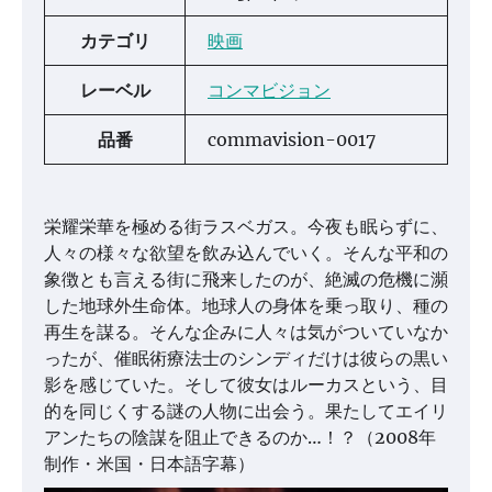
カテゴリ
映画
レーベル
コンマビジョン
品番
commavision-0017
栄耀栄華を極める街ラスベガス。今夜も眠らずに、
人々の様々な欲望を飲み込んでいく。そんな平和の
象徴とも言える街に飛来したのが、絶滅の危機に瀕
した地球外生命体。地球人の身体を乗っ取り、種の
再生を謀る。そんな企みに人々は気がついていなか
ったが、催眠術療法士のシンディだけは彼らの黒い
影を感じていた。そして彼女はルーカスという、目
的を同じくする謎の人物に出会う。果たしてエイリ
アンたちの陰謀を阻止できるのか…！？（2008年
制作・米国・日本語字幕）