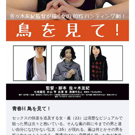
青春H 鳥を見て！
セックスの快楽を追及する女・薫（22）は清楚なビジュアルで
狙った男は次々と抱いている。そんな薫の前に今までの男と違
い自分になびかない弘太（26）が現れる。薫は何とかその男を