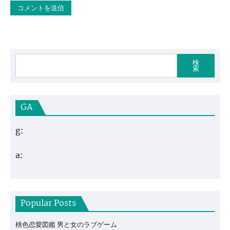
検
索
GA
g:
a:
Popular Posts
桃色恋愛図鑑 男と女のラブゲーム