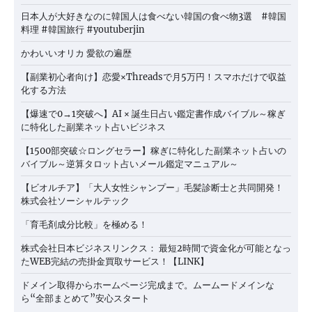
日本人が大好きなのに韓国人は食べない韓国の食べ物3選 #韓国
料理 #韓国旅行 #youtuberjin
かわいいオリカ 愛欲の遍歴
【副業初心者向け】恋愛×Threadsで月5万円！スマホだけで収益
化する方法
【爆速で0→1突破へ】AI × 誕生日占い鑑定書作成バイブル～稼ぎ
に特化した副業ネット占いビジネス
【1500部突破☆ロングセラー】稼ぎに特化した副業ネット占いの
バイブル～逆算タロット占いメール鑑定マニュアル～
【ビオルチア】「大人女性シャンプー」毛髪診断士と共同開発！
株式会社ソーシャルテック
「育毛剤成分比較」を極める！
株式会社日本ビジネスリンクス： 最短2時間で資金化が可能となっ
たWEB完結の売掛金買取サービス！【LINK】
ドメイン取得からホームページ完成まで。ムームードメインな
ら“全部まとめて”安心スタート