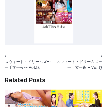
欲求不満な三姉妹
投
⟵
⟶
スウィート・ドリームズ〜
スウィート・ドリームズ〜
稿
一千零一夜〜 Vol.14
一千零一夜〜 Vol.13
ナ
ビ
Related Posts
ゲ
ー
シ