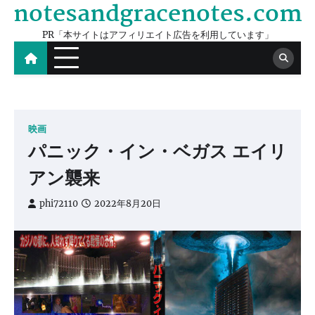
notesandgracenotes.com
Skip
to
PR「本サイトはアフィリエイト広告を利用しています」
content
映画
パニック・イン・ベガス エイリ
アン襲来
phi72110
2022年8月20日