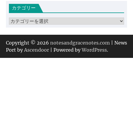
カ
カテゴリー
イ
ブ
カ
テ
ゴ
リ
Copyright © 2026
notesandgracenotes.com
| News
ー
Port by
Ascendoor
| Powered by
WordPress
.