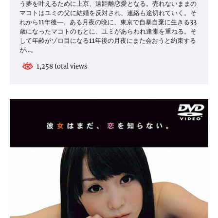
う夢を叶えるために上京、遠距離恋愛となる。売れないままの
マコトはユミの父に結婚を反対され、連絡も途切れていく。そ
れから11年後―。ある月夜の晩に、東京で自暴自棄に生きる33
歳になったマコトのもとに、ユミがあらわれ逢瀬を重ねる。そ
して年齢がゾロ目になる11年後の月夜にまた会おうと約束する
が…。
1,258 total views