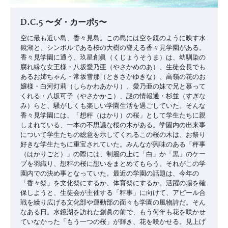
D.C.5 〜ダ・カーポ5〜
空に最も近い島、香々見島。この島には空を鏡のように映す水
鏡湖と、シンボルである桜の大樹の聳える香々見学園がある。
香々見学園に通う、玖星創眞（くじょうそうま）は、幼馴染の
腐れ縁な女王様・八坂愛乃亜（やさかめのあ）、生徒会長でも
あるお姉ちゃん・常坂雪那（ときさかゆきな）、高嶺の花のお
嬢様・白河灯莉（しらかわあかり）、愛乃亜の妹で兄と慕って
くれる・八坂可子（やさかかこ）、謎の情報通・杉並（すぎな
み）らと、騒がしくも楽しい学園生活を過ごしていた。そんな
香々見学園には、「想秤（はかり）の桜」として学生たちに親
しまれている、一本の不思議な桜の木がある。学園内の出来事
について学生たちの総意を示してくれるこの桜の木は、お祭り
好きな学生たちに重宝されていた。みんなが興味のある「秤事
（はかりごと）」の際には、制服の上に「白」か「黒」のケー
プを羽織り、想秤の桜に想いをまとめてもらう。それがこの学
園内での決め事となっていた。最近の学園の話題は、今年の
「香々祭」を文化祭にするか、体育祭にするか。活躍の場を確
保しようと、生徒会が主催する「秤事」に向けて、アピール合
戦を繰り広げる文化部や運動部の面々も学園の風物詩だ。そん
なある日。水鏡湖を訪れた創眞の前で、もう何年も花を咲かせ
ていなかった「もう一つの桜」が輝き、花を咲かせる。見上げ