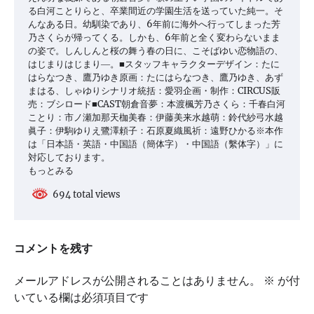
る白河ことりらと、卒業間近の学園生活を送っていた純一。そ
んなある日。幼馴染であり、6年前に海外へ行ってしまった芳
乃さくらが帰ってくる。しかも、6年前と全く変わらないまま
の姿で。しんしんと桜の舞う春の日に、こそばゆい恋物語の、
はじまりはじまり―。■スタッフキャラクターデザイン：たに
はらなつき、鷹乃ゆき原画：たにはらなつき、鷹乃ゆき、あず
まはる、しゃゆりシナリオ統括：愛羽企画・制作：CIRCUS販
売：ブシロード■CAST朝倉音夢：本渡楓芳乃さくら：千春白河
ことり：市ノ瀬加那天枷美春：伊藤美来水越萌：鈴代紗弓水越
眞子：伊駒ゆりえ鷺澤頼子：石原夏織風祈：遠野ひかる※本作
は「日本語・英語・中国語（簡体字）・中国語（繫体字）」に
対応しております。
もっとみる
694 total views
コメントを残す
メールアドレスが公開されることはありません。
※
が付
いている欄は必須項目です