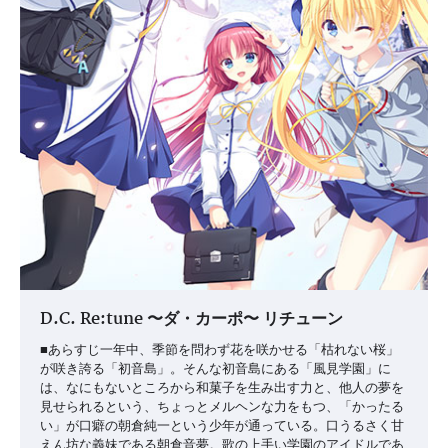
D.C. Re:tune 〜ダ・カーポ〜 リチューン
■あらすじ一年中、季節を問わず花を咲かせる「枯れない桜」
が咲き誇る「初音島」。そんな初音島にある「風見学園」に
は、なにもないところから和菓子を生み出す力と、他人の夢を
見せられるという、ちょっとメルヘンな力をもつ、「かったる
い」が口癖の朝倉純一という少年が通っている。口うるさく甘
えん坊な義妹である朝倉音夢。歌の上手い学園のアイドルであ