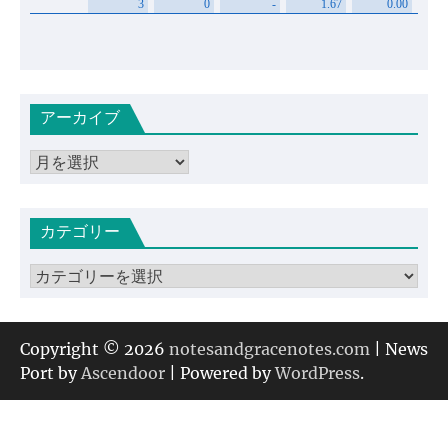
アーカイブ
ア
ー
カ
カテゴリー
イ
ブ
カ
テ
ゴ
リ
Copyright © 2026
notesandgracenotes.com
| News
ー
Port by
Ascendoor
| Powered by
WordPress
.