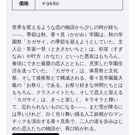
価格
￥9680
世界を変えるような恋の物語から少しの時が経ち
――。季節は秋。香々見（かがみ）学園は、秋の学
園祭「カガサイ」の季節を迎えようとしていた。主
人公・常坂一登（ときさかいちと）は、杉並（すぎ
なみ）や叶方（かなた）といった悪友はもちろん、
春頃にできた最愛の恋人とともに、充実した学園生
活を送っていた。「カガサイ」は、体育祭と文化
祭、そして後夜祭とで構成される、香々見学園最大
級の「お祭り」である。お祭り好きな仲間たちとは
もちろん、クラスメイトたち、そして恋人と迎える
「カガサイ」は、きっと楽しく、キラキラと輝い
て、忘れられないものになる――。まだ雪が降るに
は早いけれど、白く光り舞い踊る人工妖精がロマン
チックを演出する香々見島で、二人の道を歩みはじ
めた恋人たちの物語が、再び紡がれる。