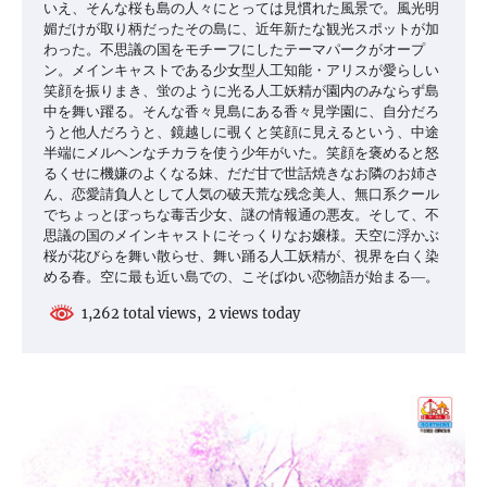
いえ、そんな桜も島の人々にとっては見慣れた風景で。風光明
媚だけが取り柄だったその島に、近年新たな観光スポットが加
わった。不思議の国をモチーフにしたテーマパークがオープ
ン。メインキャストである少女型人工知能・アリスが愛らしい
笑顔を振りまき、蛍のように光る人工妖精が園内のみならず島
中を舞い躍る。そんな香々見島にある香々見学園に、自分だろ
うと他人だろうと、鏡越しに覗くと笑顔に見えるという、中途
半端にメルヘンなチカラを使う少年がいた。笑顔を褒めると怒
るくせに機嫌のよくなる妹、だだ甘で世話焼きなお隣のお姉さ
ん、恋愛請負人として人気の破天荒な残念美人、無口系クール
でちょっとぼっちな毒舌少女、謎の情報通の悪友。そして、不
思議の国のメインキャストにそっくりなお嬢様。天空に浮かぶ
桜が花びらを舞い散らせ、舞い踊る人工妖精が、視界を白く染
める春。空に最も近い島での、こそばゆい恋物語が始まる―。
1,262 total views, 2 views today