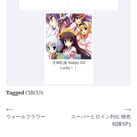
天神乱漫 Happy GO
Lucky！！
Tagged
CIRCUS
投
⟵
⟶
ウォールフラワー
スーパーヒロイン列伝 桃色
稿
戦隊SP3
ナ