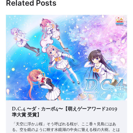
ビ
Related Posts
ゲ
ー
シ
ョ
ン
D.C.4 〜ダ・カーポ4〜【萌えゲーアワード2019
準大賞 受賞】
「天空に浮かぶ桜」そう呼ばれる桜が、ここ香々見島にはあ
る。空を鏡のように映す水鏡湖の中央に聳える桜の大樹。とは