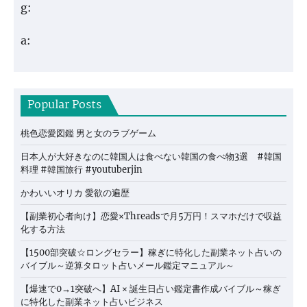
g:
a:
Popular Posts
桃色恋愛図鑑 男と女のラブゲーム
日本人が大好きなのに韓国人は食べない韓国の食べ物3選 #韓国
料理 #韓国旅行 #youtuberjin
かわいいオリカ 愛欲の遍歴
【副業初心者向け】恋愛×Threadsで月5万円！スマホだけで収益
化する方法
【1500部突破☆ロングセラー】稼ぎに特化した副業ネット占いの
バイブル～逆算タロット占いメール鑑定マニュアル～
【爆速で0→1突破へ】AI × 誕生日占い鑑定書作成バイブル～稼ぎ
に特化した副業ネット占いビジネス