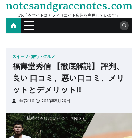
notesandgracenotes.com
Skip
to
PR「本サイトはアフィリエイト広告を利用しています」
content
スイーツ
旅行・グルメ
福壽堂秀信 【徹底解説】 評判、
良い 口コミ、悪い口コミ、メリ
ットとデメリット!!
phi72110
2023年8月29日