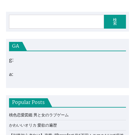
検
索
GA
g:
a:
Popular Posts
桃色恋愛図鑑 男と女のラブゲーム
かわいいオリカ 愛欲の遍歴