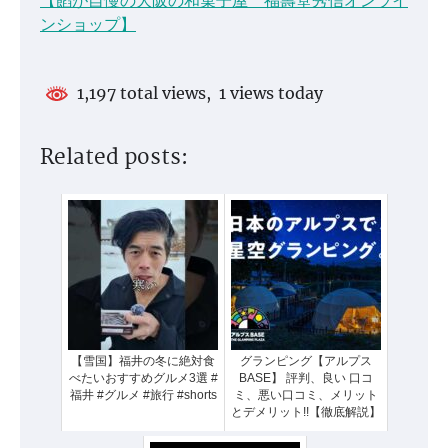
【餡が自慢の大阪の和菓子屋 福壽堂秀信オンライ
ンショップ】
1,197 total views, 1 views today
Related posts:
【雪国】福井の冬に絶対食
グランピング【アルプス
べたいおすすめグルメ3選 #
BASE】 評判、良い 口コ
福井 #グルメ #旅行 #shorts
ミ、悪い口コミ、メリット
とデメリット!!【徹底解説】