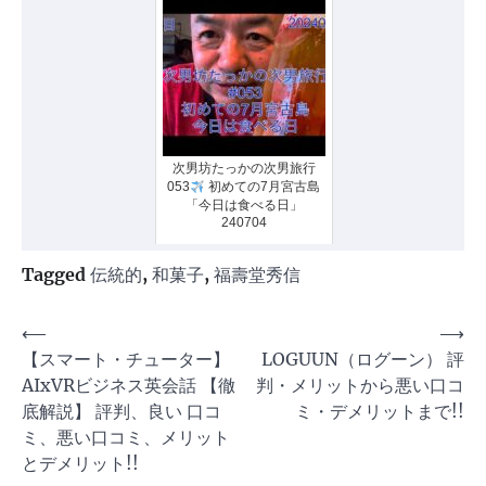
次男坊たっかの次男旅行
053
初めての7月宮古島
「今日は食べる日」
240704
Tagged
伝統的
,
和菓子
,
福壽堂秀信
投
⟵
⟶
【スマート・チューター】
LOGUUN（ログーン） 評
稿
AIxVRビジネス英会話 【徹
判・メリットから悪い口コ
ナ
底解説】 評判、良い 口コ
ミ・デメリットまで!!
ビ
ミ、悪い口コミ、メリット
ゲ
とデメリット!!