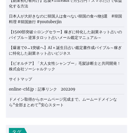
【副業初心者向け】恋愛×Threadsで月5万円！スマホだけで収益
化する方法
日本人が大好きなのに韓国人は食べない韓国の食べ物3選 #韓国
料理 #韓国旅行 #youtuberjin
【1500部突破☆ロングセラー】稼ぎに特化した副業ネット占いの
バイブル～逆算タロット占いメール鑑定マニュアル～
【爆速で0→1突破へ】AI × 誕生日占い鑑定書作成バイブル～稼ぎ
に特化した副業ネット占いビジネス
【ビオルチア】「大人女性シャンプー」毛髪診断士と共同開発！
株式会社ソーシャルテック
サイトマップ
online-cfd.jp：記事リンク 202209
ドメイン取得からホームページ完成まで。ムームードメインな
ら“全部まとめて”安心スタート
タグ