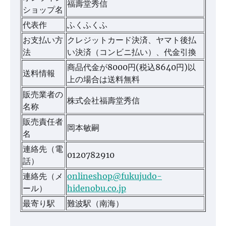
福壽堂秀信
ショップ名
代表作
ふくふくふ
お支払い方
クレジットカード決済、ヤマト後払
法
い決済（コンビニ払い）、代金引換
商品代金が8000円(税込8640円)以
送料情報
上の場合は送料無料
販売業者の
株式会社福壽堂秀信
名称
販売責任者
岡本敏嗣
名
連絡先（電
0120782910
話）
連絡先（メ
onlineshop@fukujudo-
ール）
hidenobu.co.jp
最寄り駅
難波駅（南海）