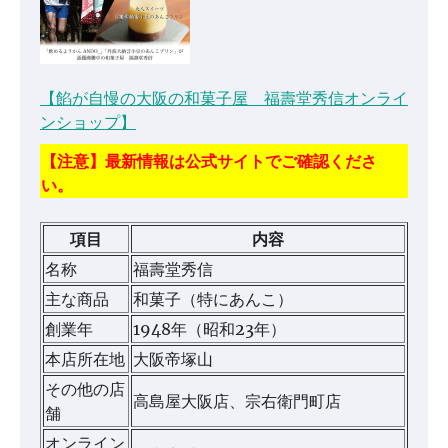
【餡が自慢の大阪の和菓子屋 福壽堂秀信オンライ
ンショップ】
【注意】最新情報は公式サイトでご確認くださ
い。
項目
内容
名称
福壽堂秀信
主な商品
和菓子（特にあんこ）
創業年
1948年（昭和23年）
本店所在地
大阪帝塚山
その他の店
高島屋大阪店、宗右衛門町店
舗
オンライン