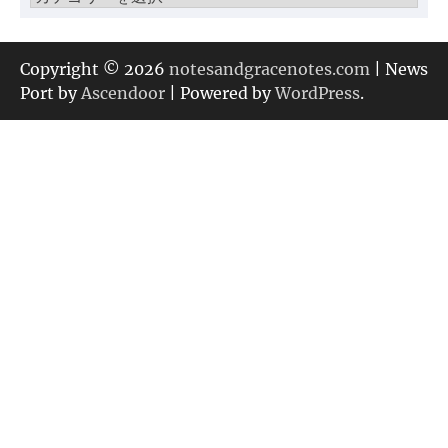
テ
ゴ
リ
Copyright © 2026
notesandgracenotes.com
| News
ー
Port by
Ascendoor
| Powered by
WordPress
.