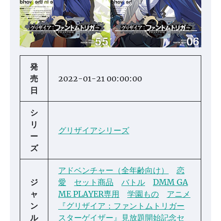
発
売
2022-01-21 00:00:00
日
シ
リ
グリザイアシリーズ
ー
ズ
アドベンチャー（全年齢向け）
恋
ジ
愛
セット商品
バトル
DMM GA
ャ
ME PLAYER専用
学園もの
アニメ
ン
『グリザイア：ファントムトリガー
ル
スターゲイザー』見放題開始記念セ