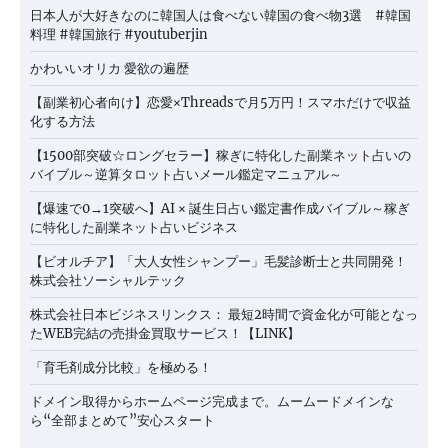
日本人が大好きなのに韓国人は食べない韓国の食べ物3選 #韓国
料理 #韓国旅行 #youtuberjin
かわいいオリカ 愛欲の遍歴
【副業初心者向け】恋愛×Threadsで月5万円！スマホだけで収益
化する方法
【1500部突破☆ロングセラー】稼ぎに特化した副業ネット占いの
バイブル～逆算タロット占いメール鑑定マニュアル～
【爆速で0→1突破へ】AI × 誕生日占い鑑定書作成バイブル～稼ぎ
に特化した副業ネット占いビジネス
【ビオルチア】「大人女性シャンプー」毛髪診断士と共同開発！
株式会社ソーシャルテック
株式会社日本ビジネスリンクス： 最短2時間で資金化が可能となっ
たWEB完結の売掛金買取サービス！【LINK】
「育毛剤成分比較」を極める！
ドメイン取得からホームページ完成まで。ムームードメインな
ら“全部まとめて”安心スタート