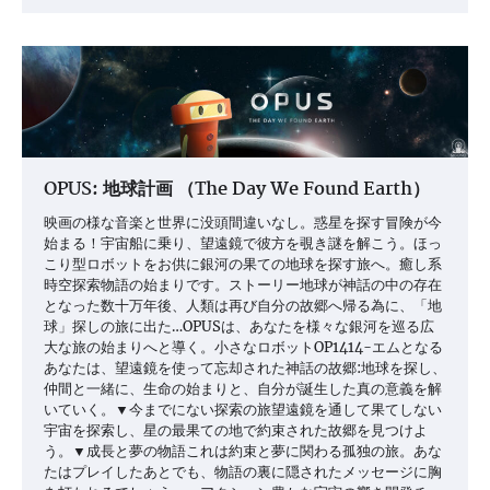
OPUS: 地球計画 （The Day We Found Earth）
映画の様な音楽と世界に没頭間違いなし。惑星を探す冒険が今
始まる！宇宙船に乗り、望遠鏡で彼方を覗き謎を解こう。ほっ
こり型ロボットをお供に銀河の果ての地球を探す旅へ。癒し系
時空探索物語の始まりです。ストーリー地球が神話の中の存在
となった数十万年後、人類は再び自分の故郷へ帰る為に、「地
球」探しの旅に出た…OPUSは、あなたを様々な銀河を巡る広
大な旅の始まりへと導く。小さなロボットOP1414-エムとなる
あなたは、望遠鏡を使って忘却された神話の故郷:地球を探し、
仲間と一緒に、生命の始まりと、自分が誕生した真の意義を解
いていく。▼今までにない探索の旅望遠鏡を通して果てしない
宇宙を探索し、星の最果ての地で約束された故郷を見つけよ
う。▼成長と夢の物語これは約束と夢に関わる孤独の旅。あな
たはプレイしたあとでも、物語の裏に隠されたメッセージに胸