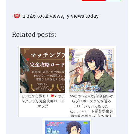
1,246 total views, 5 views today
Related posts:
モテながら稼ぐ！
マッチ
××なカレとのお付き合いか
ングアプリ完全攻略ロード
らプロポーズまでを辿る
マップ
CD「いろいろあった
ね。」〜アート系苦学生 河
原大和の場合〜【CV:村上
喜紀】