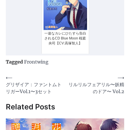
一途なカレにひたすら告白
されるCD Blue Moon 桜庭
央司【CV:高塚智人】
Tagged
Frontwing
投
⟵
⟶
グリザイア：ファントムト
リルリルフェアリル〜妖精
稿
リガーVol.1〜3セット
のドア〜 Vol.2
ナ
ビ
Related Posts
ゲ
ー