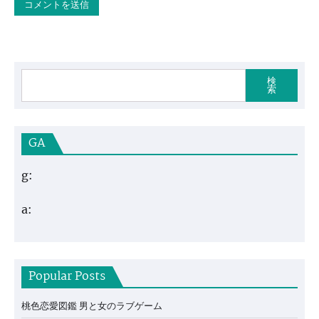
検
索
GA
g:
a:
Popular Posts
桃色恋愛図鑑 男と女のラブゲーム