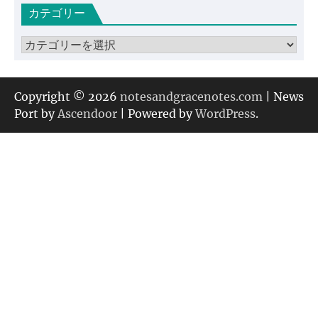
カテゴリー
イ
ブ
カ
テ
ゴ
リ
Copyright © 2026
notesandgracenotes.com
| News
ー
Port by
Ascendoor
| Powered by
WordPress
.