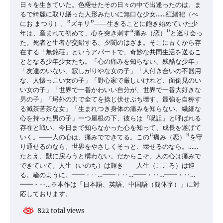
日々を生きていた。色褪せたその日々の中で出逢ったのは、ま
るで綺麗に取り繕った人形みたいに無口な少女……紅緒祀（べ
にお まつり）。”ズキリ”――生きることに飽き始めていた少
年は、産まれて初めて、心を突き刺す“痛み（恋）”と巡り会っ
た。死者と生者が交錯する、夕闇のはざま。そこに古くから存
在する「無銘荘」というアパートで、奇妙な共同生活を送るこ
ととなる少年少女たち。「心の痛みを知らない、残酷な少年」
「友達のいない、寂しがりやな女の子」「人付き合いの不器用
な、人懐っこい女の子」「野心家で厳しいけれど、面倒見のい
い女の子」「世界で一番かわいい自分が、世界で一番大好きな
男の子」「埒外の力で全てを捻じ伏せぶち壊す、最強を自称す
る滅茶苦茶な女」「生まれつき身体の痛みを知らない、繊細な
心を持った男の子」一つ屋根の下、彼らは『呪詛』と呼ばれる
存在と戦い、今日まで知らなかった心を知って、成長を遂げて
いく。――人の心は、痛みでできてる。この“痛み（恋）”を守
り通せるのなら。世界をやさしくそっと、壊せるのなら。……
たとえ、獣に戻ろうと構わない。だからこそ、人の心は痛みで
できていて。人生（いのち）は輝き――人生（こころ）は巡
る。輪のように。━━・‥…━━・‥…━━・‥…━━・‥…
━━・‥…※本作は「日本語、英語、中国語（簡体字）」に対
応しております。
822 total views