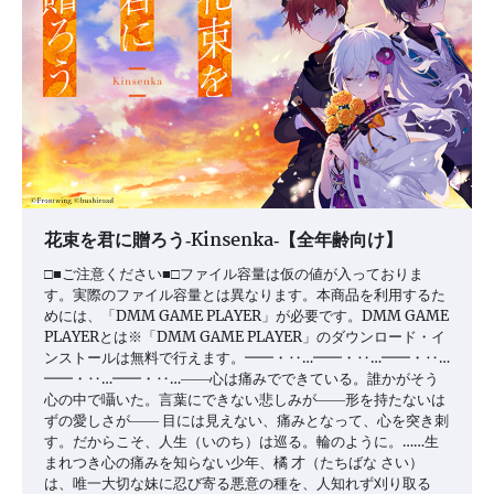
シ
ョ
ン
花束を君に贈ろう‐Kinsenka‐【全年齢向け】
□■ご注意ください■□ファイル容量は仮の値が入っておりま
す。実際のファイル容量とは異なります。本商品を利用するた
めには、「DMM GAME PLAYER」が必要です。DMM GAME
PLAYERとは※「DMM GAME PLAYER」のダウンロード・イ
ンストールは無料で行えます。━━・‥…━━・‥…━━・‥…
━━・‥…━━・‥…――心は痛みでできている。誰かがそう
心の中で囁いた。言葉にできない悲しみが――形を持たないは
ずの愛しさが―― 目には見えない、痛みとなって、心を突き刺
す。だからこそ、人生（いのち）は巡る。輪のように。……生
まれつき心の痛みを知らない少年、橘 才（たちばな さい）
は、唯一大切な妹に忍び寄る悪意の種を、人知れず刈り取る