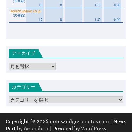
アーカイブ
ア
ー
カ
カテゴリー
イ
ブ
カ
テ
ゴ
リ
Copyright © 2026
notesandgracenotes.com
| News
ー
Port by
Ascendoor
| Powered by
WordPress
.