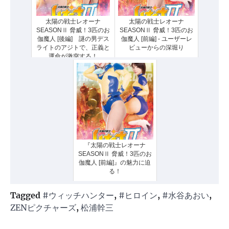
太陽の戦士レオーナ
太陽の戦士レオーナ
SEASONⅡ 脅威！3匹のお
SEASONⅡ 脅威！3匹のお
伽魔人 [後編] 謎の男デス
伽魔人 [前編] - ユーザーレ
ライトのアジトで、正義と
ビューからの深堀り
運命が激突する！
『太陽の戦士レオーナ
SEASONⅡ 脅威！3匹のお
伽魔人 [前編]』の魅力に迫
る！
Tagged
#ウィッチハンター
,
#ヒロイン
,
#水谷あおい
,
ZENピクチャーズ
,
松浦幹三