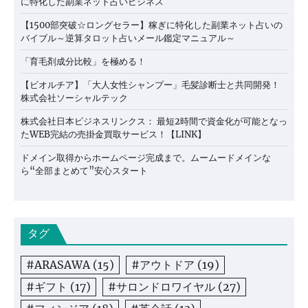
に特化した副業ネット占いビジネス
【1500部突破☆ロングセラー】稼ぎに特化した副業ネット占いの
バイブル～逆算タロット占いメール鑑定マニュアル～
「育毛剤成分比較」を極める！
【ビオルチア】「大人女性シャンプー」毛髪診断士と共同開発！
株式会社ソーシャルテック
株式会社日本ビジネスリンクス： 最短2時間で資金化が可能となっ
たWEB完結の売掛金買取サービス！【LINK】
ドメイン取得からホームページ完成まで。ムームードメインな
ら“全部まとめて”安心スタート
タグ
#ARASAWA
(15)
#アウトドア
(19)
#ギフト
(17)
#サロンドロワイヤル
(27)