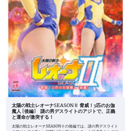
太陽の戦士レオーナSEASONⅡ 脅威！3匹のお伽
魔人 [後編] 謎の男デスライトのアジトで、正義
と運命が激突する！
太陽の戦士レオーナSEASONⅡの後編では、謎の男デスライト