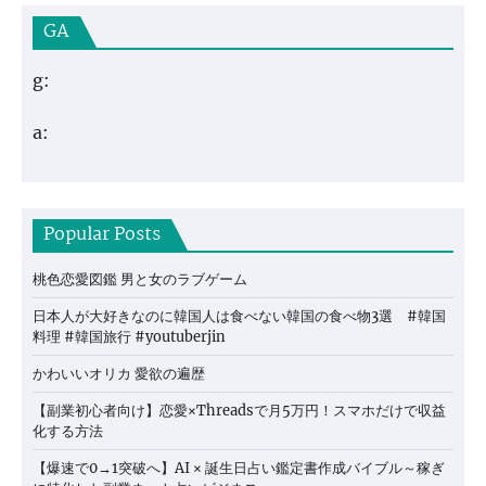
GA
g:
a:
Popular Posts
桃色恋愛図鑑 男と女のラブゲーム
日本人が大好きなのに韓国人は食べない韓国の食べ物3選 #韓国
料理 #韓国旅行 #youtuberjin
かわいいオリカ 愛欲の遍歴
【副業初心者向け】恋愛×Threadsで月5万円！スマホだけで収益
化する方法
【爆速で0→1突破へ】AI × 誕生日占い鑑定書作成バイブル～稼ぎ