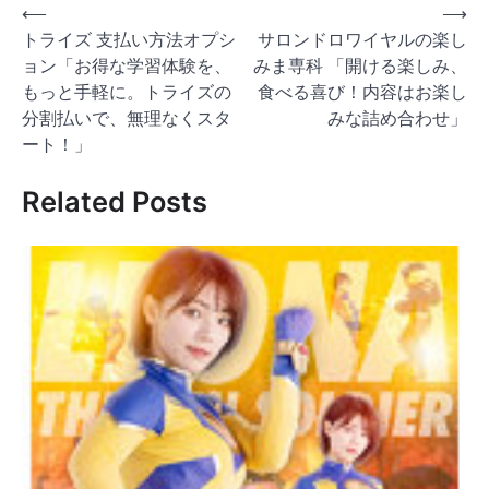
投
⟵
⟶
トライズ 支払い方法オプシ
サロンドロワイヤルの楽し
稿
ョン「お得な学習体験を、
みま専科 「開ける楽しみ、
ナ
もっと手軽に。トライズの
食べる喜び！内容はお楽し
ビ
分割払いで、無理なくスタ
みな詰め合わせ」
ゲ
ート！」
ー
Related Posts
シ
ョ
ン