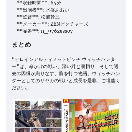
– **収録時間**: 65分
– **出演者**: 水谷あおい
– **監督**: 松浦幹三
– **メーカー**: ZENピクチャーズ
– **品番**: n_976zess07
まとめ
“ヒロインアルティメットピンチ ウィッチハンタ
ー”は、命がけの戦い、深い絆と裏切り、そして過
去の因縁が織りなす、胸を打つ物語。ウィッチハン
ターとしてのサヤカの戦いと成長を是非、ご堪能く
ださい。