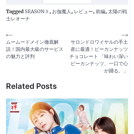
Tagged
SEASONⅡ
,
お伽魔人
,
レビュー
,
前編
,
太陽の戦
士レオーナ
投
⟵
⟶
ムームードメイン徹底解
サロンドロワイヤルの手土
稿
説！国内最大級のサービス
産に最適！ピーカンナッツ
ナ
の魅力と評判
チョコレート 「味わい深い
ビ
ピーカンナッツ、一口で心
ゲ
が踊る。」
ー
Related Posts
シ
ョ
ン