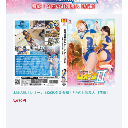
太陽の戦士レオーナ SEASONII 脅威！3匹のお伽魔人 ［前編］
3,630円