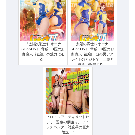
『太陽の戦士レオーナ
太陽の戦士レオーナ
SEASONⅡ 脅威！3匹のお
SEASONⅡ 脅威！3匹のお
伽魔人 [前編]』の魅力に迫
伽魔人 [後編] 謎の男デス
る！
ライトのアジトで、正義と
運命が激突する！
ヒロインアルティメットピ
ンチ "運命の綱渡り、ウィ
ッチハンター対魔界の巨大
陰謀！"