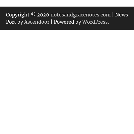
ゴ
リ
Copyright © 2026
notesandgracenotes.com
| News
ー
Port by
Ascendoor
| Powered by
WordPress
.