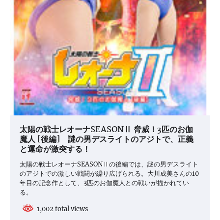
太陽の戦士レオーナSEASONⅡ 脅威！3匹のお伽
魔人 [後編] 謎の男デスライトのアジトで、正義
と運命が激突する！
太陽の戦士レオーナSEASONⅡの後編では、謎の男デスライト
のアジトでの激しい戦闘が繰り広げられる。大川成美さんの10
年目の記念作として、3匹のお伽魔人との戦いが描かれてい
る。
1,002 total views