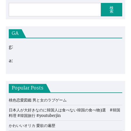
検
索
GA
g:
a:
Popular Posts
桃色恋愛図鑑 男と女のラブゲーム
日本人が大好きなのに韓国人は食べない韓国の食べ物3選 #韓国
料理 #韓国旅行 #youtuberjin
かわいいオリカ 愛欲の遍歴