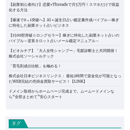
【副業初心者向け】恋愛×Threadsで月5万円！スマホだけで収益
化する方法
【爆速で0→1突破へ】AI × 誕生日占い鑑定書作成バイブル～稼ぎ
に特化した副業ネット占いビジネス
【1500部突破☆ロングセラー】稼ぎに特化した副業ネット占いの
バイブル～逆算タロット占いメール鑑定マニュアル～
【ビオルチア】「大人女性シャンプー」毛髪診断士と共同開発！
株式会社ソーシャルテック
「育毛剤成分比較」を極める！
株式会社日本ビジネスリンクス： 最短2時間で資金化が可能となっ
たWEB完結の売掛金買取サービス！【LINK】
ドメイン取得からホームページ完成まで。ムームードメインな
ら“全部まとめて”安心スタート
タグ