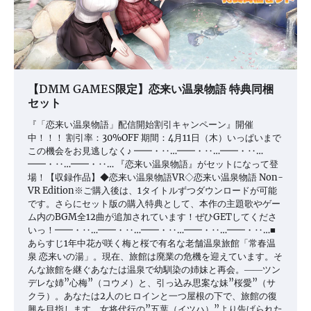
【DMM GAMES限定】恋来い温泉物語 特典同梱
セット
『「恋来い温泉物語」配信開始割引キャンペーン』開催
中！！！ 割引率：30%OFF 期間：4月11日（木）いっぱいまで
この機会をお見逃しなく♪ ━━・‥…━━・‥…━━・‥…
━━・‥…━━・‥… 『恋来い温泉物語』がセットになって登
場！【収録作品】◆恋来い温泉物語VR◇恋来い温泉物語 Non-
VR Edition※ご購入後は、1タイトルずつダウンロードが可能
です。さらにセット版の購入特典として、本作の主題歌やゲー
ム内のBGM全12曲が追加されています！ぜひGETしてくださ
いっ！━━・‥…━━・‥…━━・‥…━━・‥…━━・‥…■
あらすじ1年中花が咲く梅と桜で有名な老舗温泉旅館「常春温
泉 恋来いの湯」。現在、旅館は廃業の危機を迎えています。そ
んな旅館を継ぐあなたは温泉で幼馴染の姉妹と再会。――ツン
デレな姉”心梅”（コウメ）と、引っ込み思案な妹”桜愛”（サ
クラ）。あなたは2人のヒロインと一つ屋根の下で、旅館の復
興を目指します。女将代行の”五葉（イツハ）”より告げられた