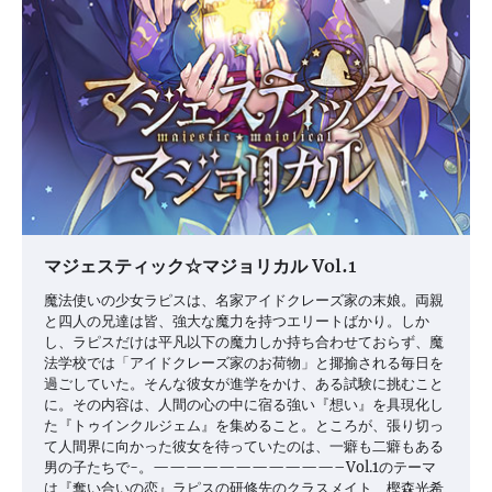
マジェスティック☆マジョリカル Vol.1
魔法使いの少女ラピスは、名家アイドクレーズ家の末娘。両親
と四人の兄達は皆、強大な魔力を持つエリートばかり。しか
し、ラピスだけは平凡以下の魔力しか持ち合わせておらず、魔
法学校では「アイドクレーズ家のお荷物」と揶揄される毎日を
過ごしていた。そんな彼女が進学をかけ、ある試験に挑むこと
に。その内容は、人間の心の中に宿る強い『想い』を具現化し
た『トゥインクルジェム』を集めること。ところが、張り切っ
て人間界に向かった彼女を待っていたのは、一癖も二癖もある
男の子たちで-。———————————–Vol.1のテーマ
は『奪い合いの恋』ラピスの研修先のクラスメイト、樫森光希