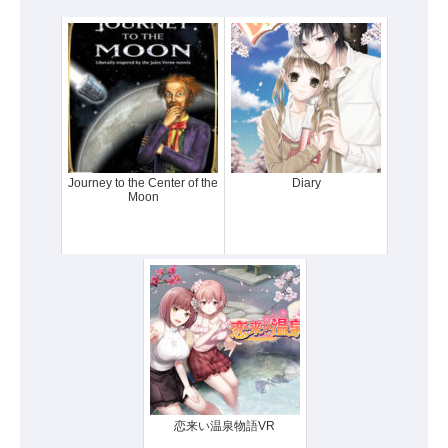
Journey to the Center of the
Diary
Moon
恋来い温泉物語VR