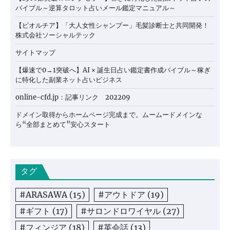
バイブル～逆算タロット占いメール鑑定マニュアル～
【ビオルチア】「大人女性シャンプー」毛髪診断士と共同開発！
株式会社ソーシャルテック
サイトマップ
【爆速で0→1突破へ】AI × 誕生日占い鑑定書作成バイブル～稼ぎ
に特化した副業ネット占いビジネス
online-cfd.jp：記事リンク 202209
ドメイン取得からホームページ完成まで。ムームードメインな
ら“全部まとめて”安心スタート
タグ
#ARASAWA
(15)
#アウトドア
(19)
#ギフト
(17)
#サロンドロワイヤル
(27)
#フィンジア
(18)
#英会話
(13)