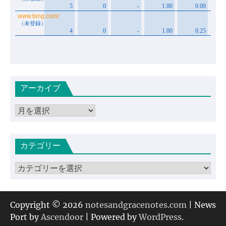
アーカイブ
ア
ー
カ
カテゴリー
イ
ブ
カ
テ
ゴ
リ
Copyright © 2026
notesandgracenotes.com
| News
ー
Port by
Ascendoor
| Powered by
WordPress
.