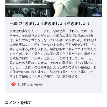
一緒に行きましょう逝きましょう生きましょう
少女は数歩すすんで――また、悲鳴と共に潰れる。死ぬ。さっ
きから、その繰り返しだった。見知らぬ部屋で目覚めた鏡夜
は、自分の体が動かなくなっている事に気が付いた。助けを呼
ぶが返事はなく、何もできないまま長い年月が過ぎた時、『人
間』と名乗る少女が現れる。鏡夜は彼女に頼んで外まで運んで
もらうが、そこで見たものは荒れ果てた世界だった。呆然とす
る鏡夜の前で、『人間』は言う。「この地球上に、私……と、
貴方以外の人間はいません」その他の動植物もすべて滅びまし
た、と。『人間』の言葉を受け入れる事ができない鏡夜は、あ
る使命のために歩む彼女に、引き続き運んでもらう事にした。
そうして鏡夜と『人間』の果てしない旅が始まる。
1,168 total views
コメントを残す