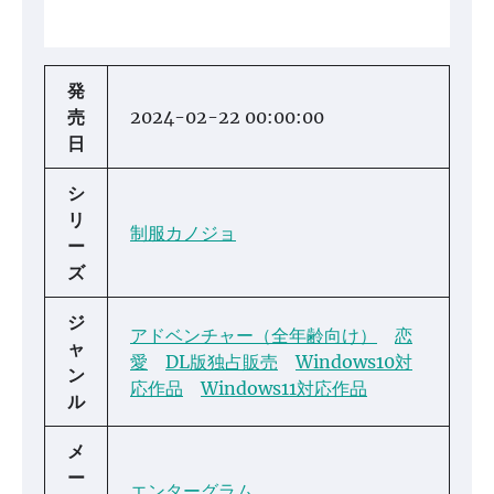
発
売
2024-02-22 00:00:00
日
シ
リ
制服カノジョ
ー
ズ
ジ
アドベンチャー（全年齢向け）
恋
ャ
愛
DL版独占販売
Windows10対
ン
応作品
Windows11対応作品
ル
メ
ー
エンターグラム