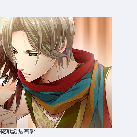
国恋戦記 魁 画像1