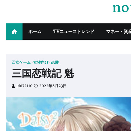
no
Skip
to
content
ホーム
TVニューストレンド
マネー・資
乙女ゲーム
女性向け
恋愛
三国恋戦記 魁
phi72110
2022年8月23日