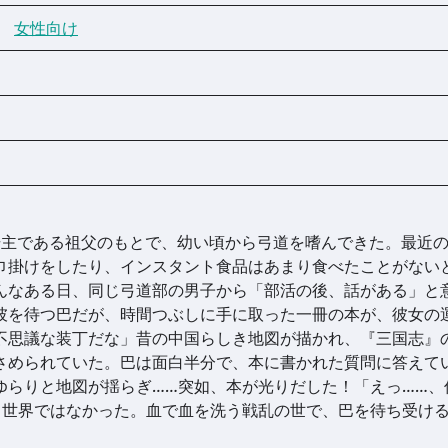
女性向け
場主である祖父のもとで、幼い頃から弓道を嗜んできた。最近
巾掛けをしたり、インスタント食品はあまり食べたことがない
んなある日、同じ弓道部の男子から「部活の後、話がある」と
彼を待つ巴だが、時間つぶしに手に取った一冊の本が、彼女の
不思議な装丁だな」昔の中国らしき地図が描かれ、『三国志』
さめられていた。巴は面白半分で、本に書かれた質問に答えて
ゆらりと地図が揺らぎ……突如、本が光りだした！「えっ……、
る世界ではなかった。血で血を洗う戦乱の世で、巴を待ち受け