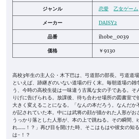
ジャンル
恋愛
乙女ゲーム
メーカー
DAISY2
品番
ihobe_0039
価格
￥9130
高校3年生の主人公・木下巴は、弓道部の部長。弓道道
といえば、跡継ぎのいない道場の行く末。毎朝道場の雑
う、今時の高校生徒は一味違う古風な女の子である。そ
りげに告げられる。放課後、待ち合わせ場所の図書室で
大きく変えることになる。「なんの本だろう。なんだか
が記されていた本。中には武将の顔が描かれた人形がお
うっかり落とした人形が、本の上で跳ねる。その瞬間、
れ……！？」再び目を開けた時、そこはもはや彼女の知
は-！？