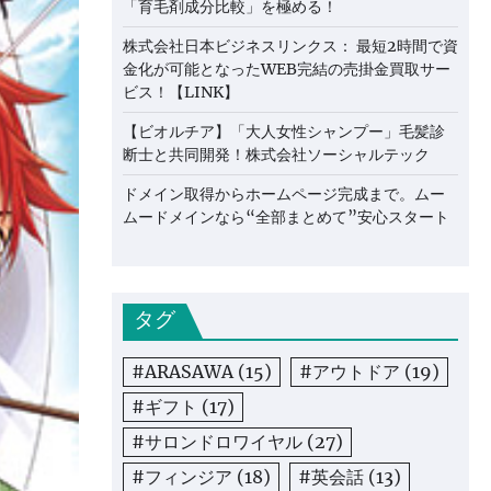
「育毛剤成分比較」を極める！
株式会社日本ビジネスリンクス： 最短2時間で資
金化が可能となったWEB完結の売掛金買取サー
ビス！【LINK】
【ビオルチア】「大人女性シャンプー」毛髪診
断士と共同開発！株式会社ソーシャルテック
ドメイン取得からホームページ完成まで。ムー
ムードメインなら“全部まとめて”安心スタート
タグ
#ARASAWA
(15)
#アウトドア
(19)
#ギフト
(17)
#サロンドロワイヤル
(27)
#フィンジア
(18)
#英会話
(13)