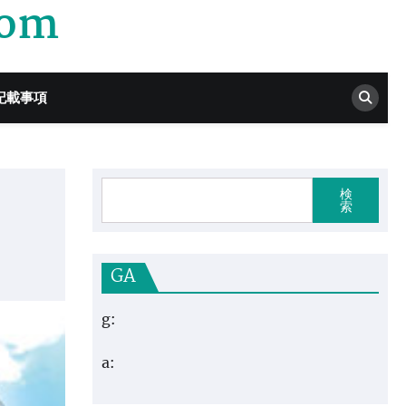
com
記載事項
検
索
GA
g:
a: