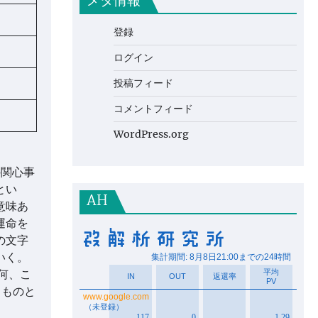
メタ情報
登録
ログイン
投稿フィード
コメントフィード
WordPress.org
の関心事
とい
AH
意味あ
運命を
の文字
いく。
何、こ
るものと