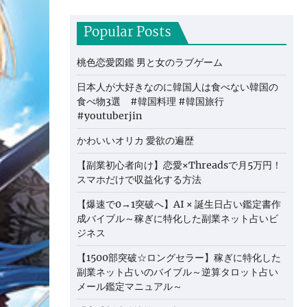
Popular Posts
桃色恋愛図鑑 男と女のラブゲーム
日本人が大好きなのに韓国人は食べない韓国の
食べ物3選 #韓国料理 #韓国旅行
#youtuberjin
かわいいオリカ 愛欲の遍歴
【副業初心者向け】恋愛×Threadsで月5万円！
スマホだけで収益化する方法
【爆速で0→1突破へ】AI × 誕生日占い鑑定書作
成バイブル～稼ぎに特化した副業ネット占いビ
ジネス
【1500部突破☆ロングセラー】稼ぎに特化した
副業ネット占いのバイブル～逆算タロット占い
メール鑑定マニュアル～