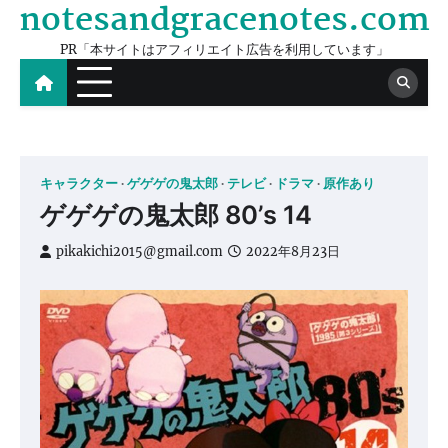
notesandgracenotes.com
Skip
to
PR「本サイトはアフィリエイト広告を利用しています」
content
キャラクター
ゲゲゲの鬼太郎
テレビ
ドラマ
原作あり
ゲゲゲの鬼太郎 80’s 14
pikakichi2015@gmail.com
2022年8月23日