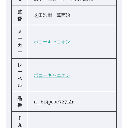
監
芝田浩樹 葛西治
督
メ
ー
ポニーキャニオン
カ
ー
レ
ー
ポニーキャニオン
ベ
ル
品
n_613pcbe72714r
番
J
A