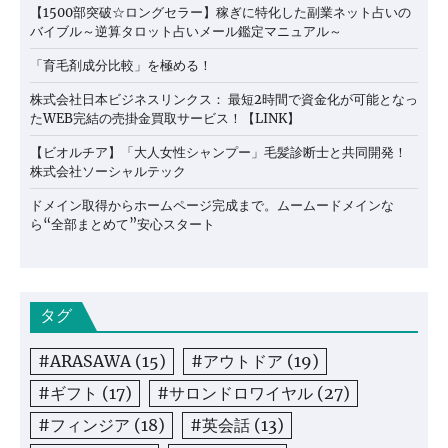
【1500部突破☆ロングセラー】稼ぎに特化した副業ネット占いの
バイブル～逆算タロット占いメール鑑定マニュアル～
「育毛剤成分比較」を極める！
株式会社日本ビジネスリンクス： 最短2時間で資金化が可能となっ
たWEB完結の売掛金買取サービス！【LINK】
【ビオルチア】「大人女性シャンプー」毛髪診断士と共同開発！
株式会社ソーシャルテック
ドメイン取得からホームページ完成まで。ムームードメインな
ら“全部まとめて”安心スタート
タグ
#ARASAWA
(15)
#アウトドア
(19)
#ギフト
(17)
#サロンドロワイヤル
(27)
#フィンジア
(18)
#英会話
(13)