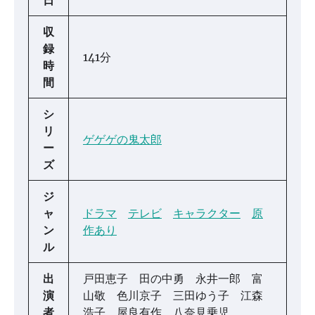
日
収
録
141分
時
間
シ
リ
ゲゲゲの鬼太郎
ー
ズ
ジ
ャ
ドラマ
テレビ
キャラクター
原
ン
作あり
ル
出
戸田恵子 田の中勇 永井一郎 富
演
山敬 色川京子 三田ゆう子 江森
者
浩子 屋良有作 八奈見乗児