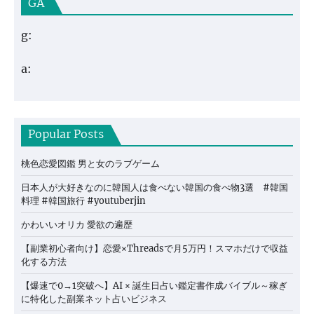
GA
g:
a:
Popular Posts
桃色恋愛図鑑 男と女のラブゲーム
日本人が大好きなのに韓国人は食べない韓国の食べ物3選 #韓国
料理 #韓国旅行 #youtuberjin
かわいいオリカ 愛欲の遍歴
【副業初心者向け】恋愛×Threadsで月5万円！スマホだけで収益
化する方法
【爆速で0→1突破へ】AI × 誕生日占い鑑定書作成バイブル～稼ぎ
に特化した副業ネット占いビジネス