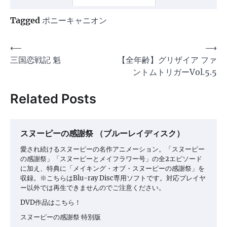
Tagged
ポニーキャニオン
投
⟵
⟶
三国恋戦記 魁
【全年齢】グリザイア ファ
稿
ントムトリガーVol.5.5
ナ
ビ
Related Posts
ゲ
ー
スヌーピーの感謝祭 （ブルーレイディスク）
シ
愛され続けるスヌーピーの名作アニメーション。「スヌーピー
ョ
の感謝祭」「スヌーピーとメイフラワー号」の全2エピソード
に加え、特典に「メイキング・オブ・スヌーピーの感謝祭」を
ン
収録。※こちらはBlu-ray Disc専用ソフトです。対応プレイヤ
ー以外では再生できませんのでご注意ください。
DVD作品はこちら！
スヌーピーの感謝祭 特別版