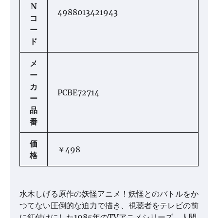
N
4988013421943
コ
ー
ド
メ
ー
カ
PCBE72714
ー
品
番
価
￥498
格
水木しげる原作の妖怪アニメ！妖怪とのバトルをか
つてない圧倒的な迫力で描き、視聴者をテレビの前
に釘付けにした1985年のTVアニメシリーズ。人間