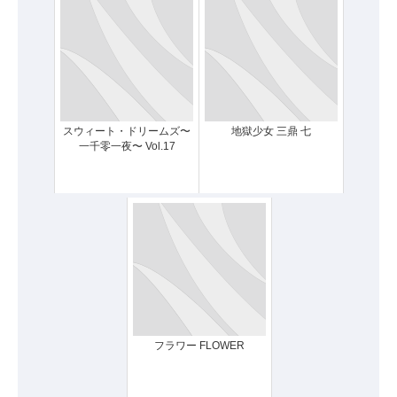
スウィート・ドリームズ〜
地獄少女 三鼎 七
一千零一夜〜 Vol.17
フラワー FLOWER