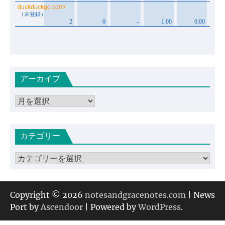
アーカイブ
ア
ー
カ
カテゴリー
イ
ブ
カ
テ
ゴ
リ
Copyright © 2026
notesandgracenotes.com
| News
ー
Port by
Ascendoor
| Powered by
WordPress
.