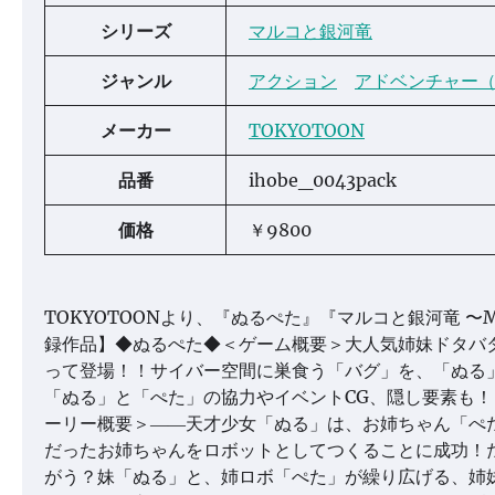
シリーズ
マルコと銀河竜
ジャンル
アクション
アドベンチャー
メーカー
TOKYOTOON
品番
ihobe_0043pack
価格
￥9800
TOKYOTOONより、『ぬるぺた』『マルコと銀河竜 〜MA
録作品】◆ぬるぺた◆＜ゲーム概要＞大人気姉妹ドタバ
って登場！！サイバー空間に巣食う「バグ」を、「ぬる
「ぬる」と「ぺた」の協力やイベントCG、隠し要素も
ーリー概要＞――天才少女「ぬる」は、お姉ちゃん「ぺ
だったお姉ちゃんをロボットとしてつくることに成功！
がう？妹「ぬる」と、姉ロボ「ぺた」が繰り広げる、姉