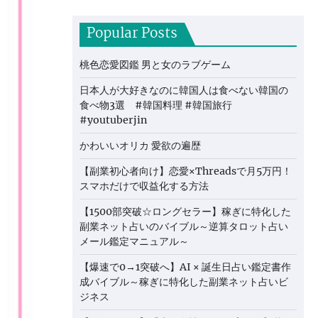
Popular Posts
桃色恋愛図鑑 男と女のラブゲーム
日本人が大好きなのに韓国人は食べない韓国の
食べ物3選 #韓国料理 #韓国旅行
#youtuberjin
かわいいオリカ 愛欲の遍歴
【副業初心者向け】恋愛×Threadsで月5万円！
スマホだけで収益化する方法
【1500部突破☆ロングセラー】稼ぎに特化した
副業ネット占いのバイブル～逆算タロット占い
メール鑑定マニュアル～
【爆速で0→1突破へ】AI × 誕生日占い鑑定書作
成バイブル～稼ぎに特化した副業ネット占いビ
ジネス