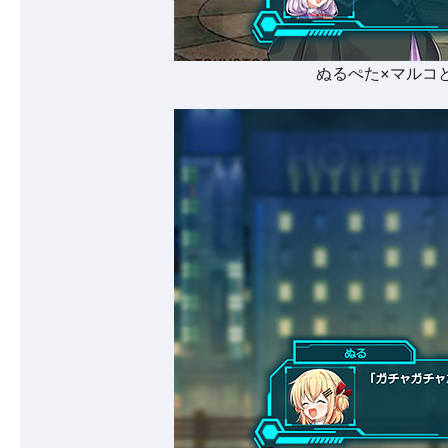
ぬるぺた×マルコ