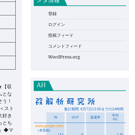
メタ情報
登録
ログイン
投稿フィード
コメントフィード
WordPress.org
AH
★【収
ムとな
そう！
＜スト
大好き
っとち
』◆マ