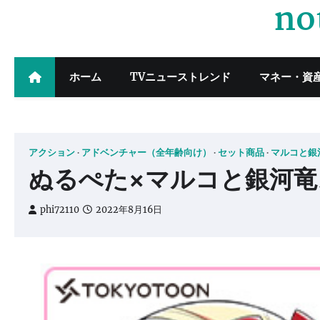
no
Skip
to
content
ホーム
TVニューストレンド
マネー・資
アクション
アドベンチャー（全年齢向け）
セット商品
マルコと銀
ぬるぺた×マルコと銀河
phi72110
2022年8月16日