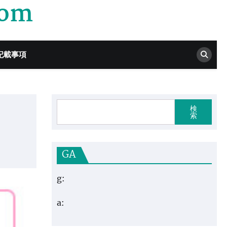
com
記載事項
検
索
GA
g:
a: