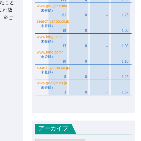
見たこと
まれ故
。※ご
アーカイブ