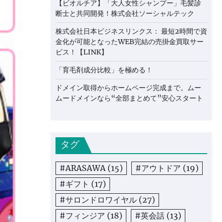
【ビオルチア】「大人女性シャンプー」毛髪診
断士と共同開発！株式会社ソーシャルテック
株式会社日本ビジネスリンクス： 最短2時間で資
金化が可能となったWEB完結の売掛金買取サー
ビス！【LINK】
「育毛剤成分比較」を極める！
ドメイン取得からホームページ完成まで。ムー
ムードメインなら“全部まとめて”安心スタート
タグ
#ARASAWA
(15)
#アウトドア
(19)
#ギフト
(17)
#サロンドロワイヤル
(27)
#フィンジア
(18)
#英会話
(13)