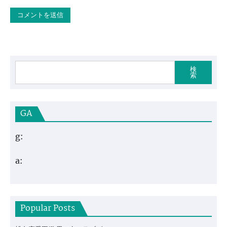
検
索
GA
g:
a:
Popular Posts