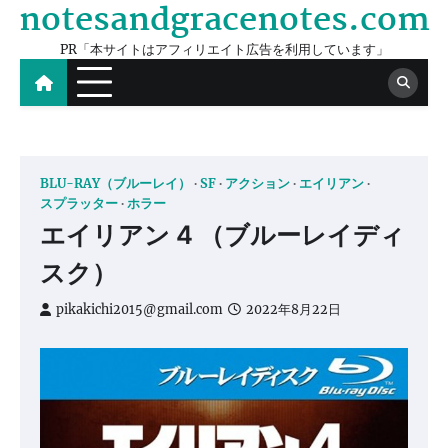
notesandgracenotes.com
Skip
to
PR「本サイトはアフィリエイト広告を利用しています」
content
BLU-RAY（ブルーレイ）
SF
アクション
エイリアン
スプラッター
ホラー
エイリアン 4 （ブルーレイディ
スク）
pikakichi2015@gmail.com
2022年8月22日