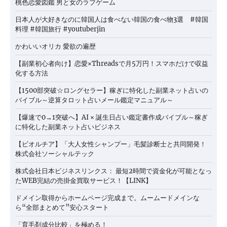
桃色恋愛図鑑 男と女のラブゲーム
日本人が大好きなのに韓国人は食べない韓国の食べ物3選 #韓国
料理 #韓国旅行 #youtuberjin
かわいいオリカ 愛欲の遍歴
【副業初心者向け】恋愛×Threadsで月5万円！スマホだけで収益
化する方法
【1500部突破☆ロングセラー】稼ぎに特化した副業ネット占いの
バイブル～逆算タロット占いメール鑑定マニュアル～
【爆速で0→1突破へ】AI × 誕生日占い鑑定書作成バイブル～稼ぎ
に特化した副業ネット占いビジネス
【ビオルチア】「大人女性シャンプー」毛髪診断士と共同開発！
株式会社ソーシャルテック
株式会社日本ビジネスリンクス： 最短2時間で資金化が可能となっ
たWEB完結の売掛金買取サービス！【LINK】
ドメイン取得からホームページ完成まで。ムームードメインな
ら“全部まとめて”安心スタート
「育毛剤成分比較」を極める！