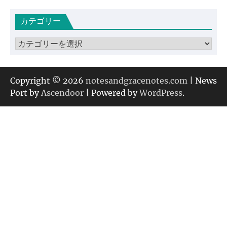
カ
カテゴリー
イ
ブ
カ
テ
ゴ
リ
Copyright © 2026
notesandgracenotes.com
| News
ー
Port by
Ascendoor
| Powered by
WordPress
.