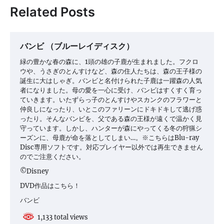
ー
Related Posts
シ
ョ
バンビ （ブルーレイディスク）
ン
緑の豊かな春の森に、1頭の雄の子鹿が生まれました。フクロ
ウや、うさぎのとんすけなど、森の住人たちは、森の王子様の
誕生に大はしゃぎ。バンビと名付けられた子鹿は一躍森の人気
者になりました。母の愛を一心に受け、バンビはすくすく育っ
ていきます。いたずらっ子のとんすけやスカンクのフラワーと
仲良しになったり、いとこのファリーンにドキドキして逃げ惑
ったり。そんなバンビを、父である森の王様が遠くで温かく見
守っています。しかし、ハンターが森にやってくる冬の狩猟シ
ーズンに、母鹿が命を落としてしまい…。※こちらはBlu-ray
Disc専用ソフトです。対応プレイヤー以外では再生できません
のでご注意ください。
©Disney
DVD作品はこちら！
バンビ
1,133 total views