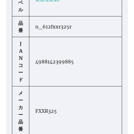
ベ
ル
品
n_612fxxr325r
番
J
A
N
4988142399885
コ
ー
ド
メ
ー
カ
FXXR325
ー
品
番