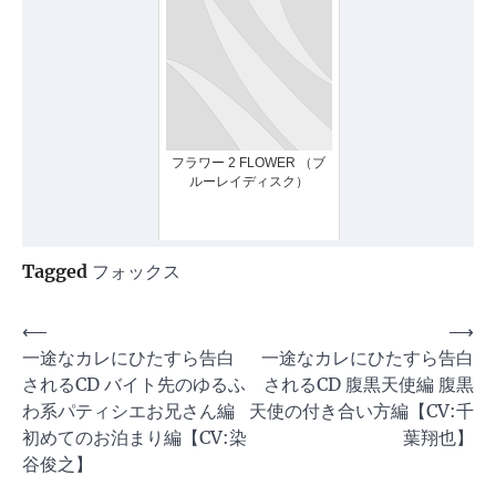
フラワー 2 FLOWER （ブ
ルーレイディスク）
Tagged
フォックス
投
⟵
⟶
一途なカレにひたすら告白
一途なカレにひたすら告白
稿
されるCD バイト先のゆるふ
されるCD 腹黒天使編 腹黒
ナ
わ系パティシエお兄さん編
天使の付き合い方編【CV:千
ビ
初めてのお泊まり編【CV:染
葉翔也】
ゲ
谷俊之】