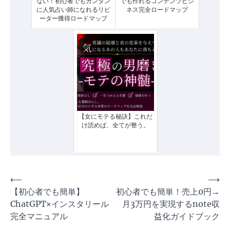
ない！初心者でもカンタン
でも作れるコンテンツビジ
に人気占い師になれるリピ
ネス完全ロードマップ
ーター獲得ロードマップ
【女にモテる秘訣】これだ
け読めば、全てが整う。
投
⟵
⟶
【初心者でも簡単】
初心者でも簡単！売上0円→
稿
ChatGPT×インスタリール
月3万円を実現するnote収
ナ
完全マニュアル
益化ガイドブック
ビ