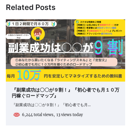
Related Posts
ゲ
ー
シ
ョ
ン
『副業成功は〇〇が９割！』『初心者でも月１０万
円稼ぐロードマップ』
『副業成功は〇〇が９割！』『初心者でも月…
6,244 total views, 13 views today