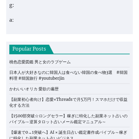
g:
a:
Popular Posts
桃色恋愛図鑑 男と女のラブゲーム
日本人が大好きなのに韓国人は食べない韓国の食べ物3選 #韓国
料理 #韓国旅行 #youtuberjin
かわいいオリカ 愛欲の遍歴
【副業初心者向け】恋愛×Threadsで月5万円！スマホだけで収益
化する方法
【1500部突破☆ロングセラー】稼ぎに特化した副業ネット占いの
バイブル～逆算タロット占いメール鑑定マニュアル～
【爆速で0→1突破へ】AI × 誕生日占い鑑定書作成バイブル～稼ぎ
に特化した副業ネット占いビジネス