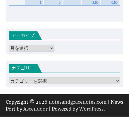
アーカイブ
ア
ー
カ
カテゴリー
イ
ブ
カ
テ
ゴ
リ
Copyright © 2026
notesandgracenotes.com
| News
ー
Port by
Ascendoor
| Powered by
WordPress
.