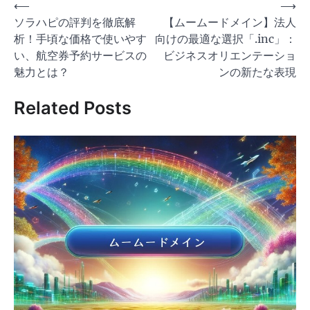
投
⟵
⟶
ソラハピの評判を徹底解
【ムームードメイン】法人
稿
析！手頃な価格で使いやす
向けの最適な選択「.inc」：
ナ
い、航空券予約サービスの
ビジネスオリエンテーショ
ビ
魅力とは？
ンの新たな表現
ゲ
Related Posts
ー
シ
ョ
ン