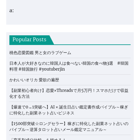
a:
Popular Posts
桃色恋愛図鑑 男と女のラブゲーム
日本人が大好きなのに韓国人は食べない韓国の食べ物3選 #韓国
料理 #韓国旅行 #youtuberjin
かわいいオリカ 愛欲の遍歴
【副業初心者向け】恋愛×Threadsで月5万円！スマホだけで収益
化する方法
【爆速で0→1突破へ】AI × 誕生日占い鑑定書作成バイブル～稼ぎ
に特化した副業ネット占いビジネス
【1500部突破☆ロングセラー】稼ぎに特化した副業ネット占いの
バイブル～逆算タロット占いメール鑑定マニュアル～