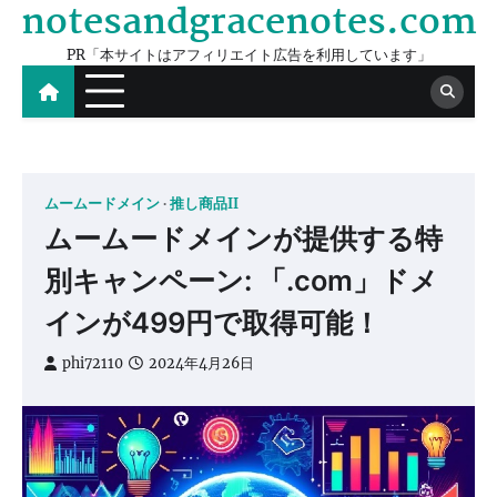
notesandgracenotes.com
Skip
to
PR「本サイトはアフィリエイト広告を利用しています」
content
ムームードメイン
推し商品II
ムームードメインが提供する特
別キャンペーン: 「.com」ドメ
インが499円で取得可能！
phi72110
2024年4月26日