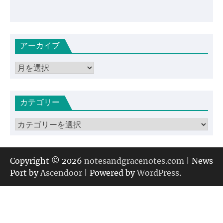
アーカイブ
ア
ー
カ
カテゴリー
イ
ブ
カ
テ
ゴ
リ
Copyright © 2026
notesandgracenotes.com
| News
ー
Port by
Ascendoor
| Powered by
WordPress
.