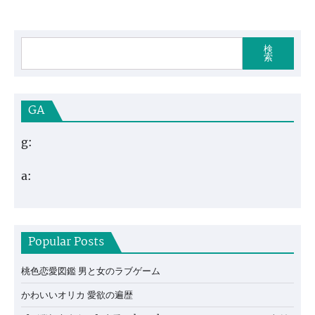
検
索
GA
g:
a:
Popular Posts
桃色恋愛図鑑 男と女のラブゲーム
かわいいオリカ 愛欲の遍歴