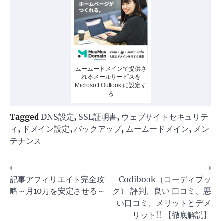
ムームードメインで提供さ
れるメールサービスを
Microsoft Outlook に設定す
る
Tagged
DNS設定
,
SSL証明書
,
ウェブサイトセキュリテ
ィ
,
ドメイン設定
,
バックアップ
,
ムームードメイン
,
メン
テナンス
投
⟵
⟶
記事アフィリエイト完全攻
Codibook（コーディブッ
稿
略～月10万を安定させる～
ク） 評判、良い 口コミ、悪
ナ
い口コミ、メリットとデメ
ビ
リット!! 【徹底解説】