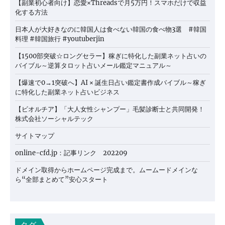
【副業初心者向け】恋愛×Threadsで月5万円！スマホだけで収益
化する方法
日本人が大好きなのに韓国人は食べない韓国の食べ物3選 #韓国
料理 #韓国旅行 #youtuberjin
【1500部突破☆ロングセラー】稼ぎに特化した副業ネット占いの
バイブル～逆算タロット占いメール鑑定マニュアル～
【爆速で0→1突破へ】AI × 誕生日占い鑑定書作成バイブル～稼ぎ
に特化した副業ネット占いビジネス
【ビオルチア】「大人女性シャンプー」毛髪診断士と共同開発！
株式会社ソーシャルテック
サイトマップ
online-cfd.jp：記事リンク 202209
ドメイン取得からホームページ完成まで。ムームードメインな
ら“全部まとめて”安心スタート