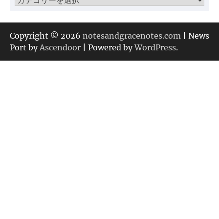
テ
ゴ
リ
Copyright © 2026
notesandgracenotes.com
| News
ー
Port by
Ascendoor
| Powered by
WordPress
.