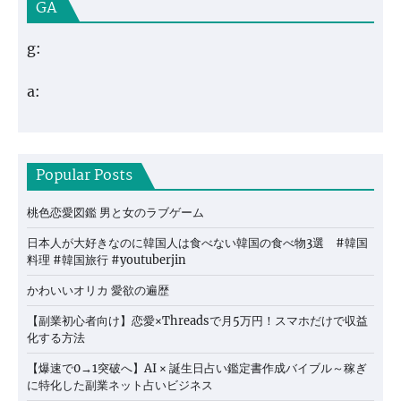
GA
g:
a:
Popular Posts
桃色恋愛図鑑 男と女のラブゲーム
日本人が大好きなのに韓国人は食べない韓国の食べ物3選 #韓国
料理 #韓国旅行 #youtuberjin
かわいいオリカ 愛欲の遍歴
【副業初心者向け】恋愛×Threadsで月5万円！スマホだけで収益
化する方法
【爆速で0→1突破へ】AI × 誕生日占い鑑定書作成バイブル～稼ぎ
に特化した副業ネット占いビジネス