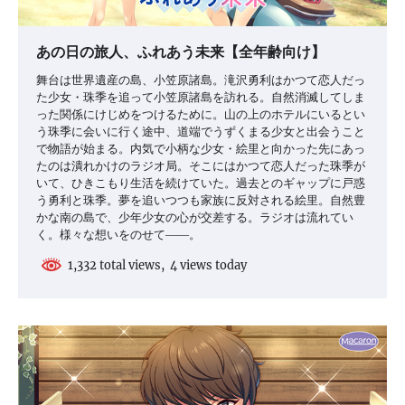
あの日の旅人、ふれあう未来【全年齢向け】
舞台は世界遺産の島、小笠原諸島。滝沢勇利はかつて恋人だっ
た少女・珠季を追って小笠原諸島を訪れる。自然消滅してしま
った関係にけじめをつけるために。山の上のホテルにいるとい
う珠季に会いに行く途中、道端でうずくまる少女と出会うこと
で物語が始まる。内気で小柄な少女・絵里と向かった先にあっ
たのは潰れかけのラジオ局。そこにはかつて恋人だった珠季が
いて、ひきこもり生活を続けていた。過去とのギャップに戸惑
う勇利と珠季。夢を追いつつも家族に反対される絵里。自然豊
かな南の島で、少年少女の心が交差する。ラジオは流れてい
く。様々な想いをのせて――。
1,332 total views, 4 views today