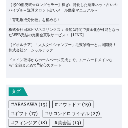
【1500部突破☆ロングセラー】稼ぎに特化した副業ネット占いの
バイブル～逆算タロット占いメール鑑定マニュアル～
「育毛剤成分比較」を極める！
株式会社日本ビジネスリンクス： 最短2時間で資金化が可能となっ
たWEB完結の売掛金買取サービス！【LINK】
【ビオルチア】「大人女性シャンプー」毛髪診断士と共同開発！
株式会社ソーシャルテック
ドメイン取得からホームページ完成まで。ムームードメインな
ら“全部まとめて”安心スタート
タグ
#ARASAWA
(15)
#アウトドア
(19)
#ギフト
(17)
#サロンドロワイヤル
(27)
#フィンジア
(18)
#英会話
(13)