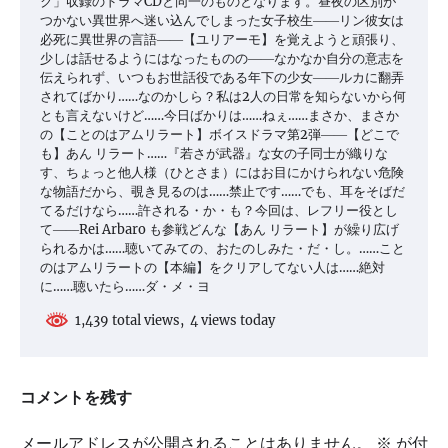
ク」収録のドラマCDと同一のものとなります。昼夜の区別が
つかない異世界へ迷い込んでしまった女子校生――リン彼女は
必死に異世界の言語――【ユリアーモ】を覚えようと頑張り、
少しは話せるようにはなったものの――なかなか自分の意志を
伝えられず、いつもお世話役である年下の少女――ルカに翻弄
されてばかり……なのかしら？私は2人の日常を知らないから何
とも言えないけど……今日ばかりは……ねぇ……まさか、まさか
の【ことのはアムリラート】ボイスドラマ第2弾――【どこで
も】あん リラート……『若さが武器』な女の子同士が織りな
す、ちょっと他人様（ひとさま）にはお目にかけられない危険
な物語だから、覗き見るのは……禁止です……でも、耳をそばだ
てるだけなら……許される・か・も？今回は、レフリー役とし
て――Rei Arbaro も参戦どんな【あん リラート】が繰り広げ
られるかは……聴いてみての、おたのしみた・だ・し。……こと
のはアムリラートの【本編】をクリアしてない人は……絶対
に……聴いたら……ダ・メ・ヨ
1,439 total views, 4 views today
コメントを残す
メールアドレスが公開されることはありません。
※
が付