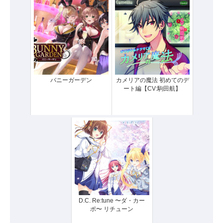
バニーガーデン
カメリアの魔法 初めてのデ
ート編【CV:駒田航】
D.C. Re:tune 〜ダ・カー
ポ〜 リチューン