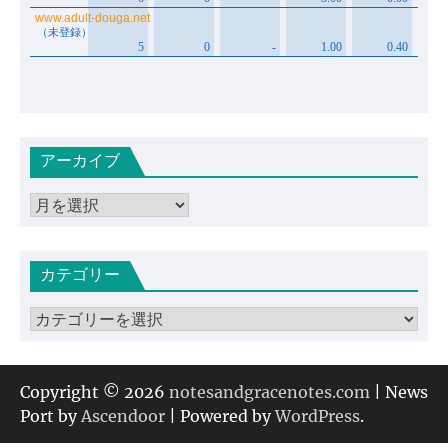
アーカイブ
ア
ー
カ
カテゴリー
イ
ブ
カ
テ
ゴ
リ
Copyright © 2026
notesandgracenotes.com
| News
ー
Port by
Ascendoor
| Powered by
WordPress
.