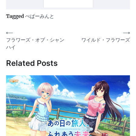
Tagged
ぺぱーみんと
投
⟵
⟶
フラワーズ・オブ・シャン
ワイルド・フラワーズ
稿
ハイ
ナ
ビ
Related Posts
ゲ
ー
シ
ョ
ン