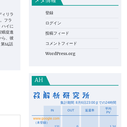
メタ情報
登録
ディリラ
巻。フラ
ログイン
・ハイに
安眠促進
投稿フィード
から、彼
コメントフィード
第14話
WordPress.org
AH