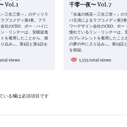
Vol.1
千零一夜〜 Vol.7
花～三生三世～』のディリラ
『永遠の桃花～三生三世～』の
ラブコメディ第1巻。フラ
バ主演によるラブコメディ第7
会社のCEO、ボー・ハイに
ワーデザイン会社のCEO、ボー
リン・リンチーは、安眠促進
憧れているリン・リンチーは、
ットを着用したことから、彼
のブレスレットを着用したこと
り込み…。第1話と第2話を
の夢の中に入り込み…。第13話と
を収録。
otal views
1,155 total views
ている欄は必須項目です