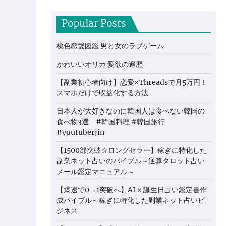
Popular Posts
桃色恋愛図鑑 男と女のラブゲーム
かわいいオリカ 愛欲の遍歴
【副業初心者向け】恋愛×Threadsで月5万円！
スマホだけで収益化する方法
日本人が大好きなのに韓国人は食べない韓国の
食べ物3選 #韓国料理 #韓国旅行
#youtuberjin
【1500部突破☆ロングセラー】稼ぎに特化した
副業ネット占いのバイブル～逆算タロット占い
メール鑑定マニュアル～
【爆速で0→1突破へ】AI × 誕生日占い鑑定書作
成バイブル～稼ぎに特化した副業ネット占いビ
ジネス