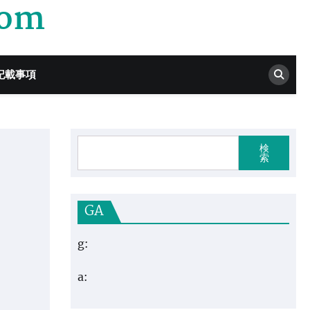
com
記載事項
検
索
GA
g:
a: