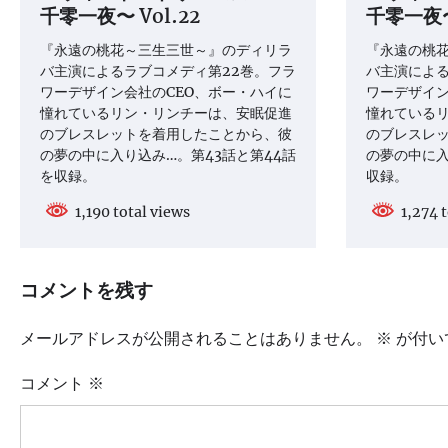
千零一夜〜 Vol.22
千零一夜〜 
シ
『永遠の桃花～三生三世～』のディリラ
『永遠の桃
ョ
バ主演によるラブコメディ第22巻。フラ
バ主演による
ン
ワーデザイン会社のCEO、ボー・ハイに
ワーデザイン
憧れているリン・リンチーは、安眠促進
憧れている
のブレスレットを着用したことから、彼
のブレスレ
の夢の中に入り込み…。第43話と第44話
の夢の中に入
を収録。
収録。
1,190 total views
1,274 t
コメントを残す
メールアドレスが公開されることはありません。
※
が付い
コメント
※