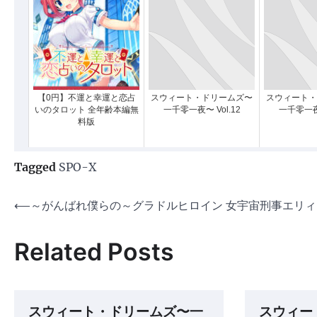
【0円】不運と幸運と恋占
スウィート・ドリームズ〜
スウィート・
いのタロット 全年齢本編無
一千零一夜〜 Vol.12
一千零一夜〜
料版
Tagged
SPO-X
投
⟵
～がんばれ僕らの～グラドルヒロイン 女宇宙刑事エリィ
稿
Related Posts
ナ
ビ
ゲ
スウィート・ドリームズ〜一
スウィー
ー