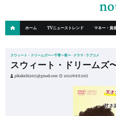
no
Skip
to
content
ホーム
TVニューストレンド
マネー・資
スウィート・ドリームズ〜一千零一夜〜
ドラマ
ラブコメ
スウィート・ドリームズ〜一千
pikakichi2015@gmail.com
2022年8月20日