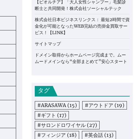
【ビオルチア】「大人女性シャンプー」毛髪診
断士と共同開発！株式会社ソーシャルテック
株式会社日本ビジネスリンクス： 最短2時間で資
金化が可能となったWEB完結の売掛金買取サー
ビス！【LINK】
サイトマップ
ドメイン取得からホームページ完成まで。ムー
ムードメインなら“全部まとめて”安心スタート
タグ
#ARASAWA
(15)
#アウトドア
(19)
#ギフト
(17)
#サロンドロワイヤル
(27)
#フィンジア
(18)
#英会話
(13)