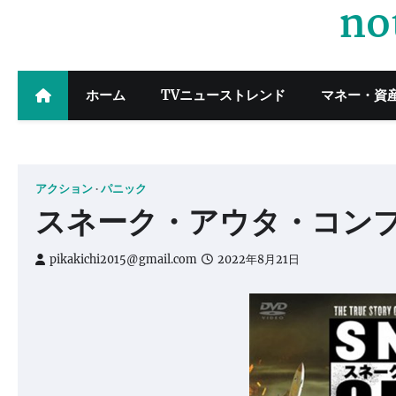
no
Skip
to
content
ホーム
TVニューストレンド
マネー・資
アクション
パニック
スネーク・アウタ・コン
pikakichi2015@gmail.com
2022年8月21日