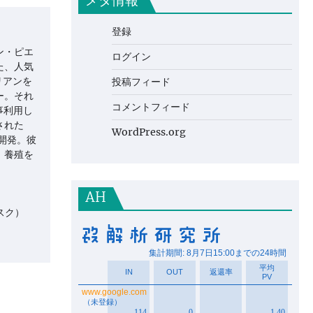
メタ情報
登録
ン・ピエ
ログイン
た、人気
リアンを
投稿フィード
ー。それ
コメントフィード
事利用し
された
WordPress.org
開発。彼
、養殖を
AH
スク）