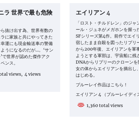
ニラ 世界で最も危険
エイリアン 4
「ロスト・チルドレン」のジャ
ール・ジュネがメガホンを握っ
から抜け出す為、世界有数の
SFシリーズ第4作。前作でエイ
ニラに家族と共にやってきた
宿したまま自殺を図ったリプリ
、幸運にも現金輸送車の警備
から200年後、エイリアンを軍
ようになるのだが…。‘サン
ようとする軍部は、宇宙船に残
’で世界が認めた傑作アク
DNAからリプリーのクローンを
スペンス。
女の体からエイリアンを摘出し
otal views, 4 views
はじめる。
ブルーレイ作品はこちら！
エイリアン 4 （ブルーレイディ
1,360 total views