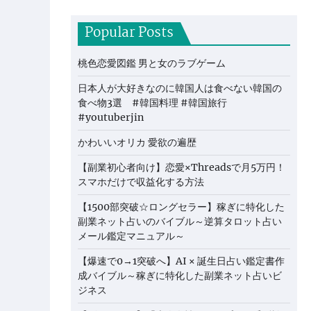
Popular Posts
桃色恋愛図鑑 男と女のラブゲーム
日本人が大好きなのに韓国人は食べない韓国の
食べ物3選 #韓国料理 #韓国旅行
#youtuberjin
かわいいオリカ 愛欲の遍歴
【副業初心者向け】恋愛×Threadsで月5万円！
スマホだけで収益化する方法
【1500部突破☆ロングセラー】稼ぎに特化した
副業ネット占いのバイブル～逆算タロット占い
メール鑑定マニュアル～
【爆速で0→1突破へ】AI × 誕生日占い鑑定書作
成バイブル～稼ぎに特化した副業ネット占いビ
ジネス