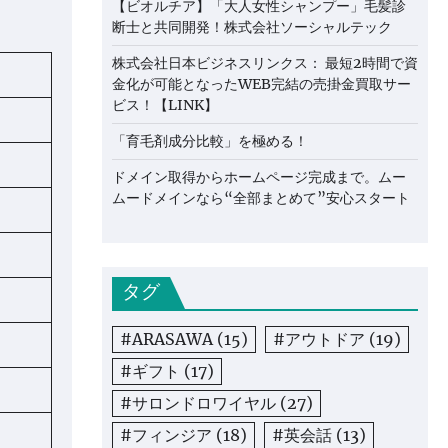
【ビオルチア】「大人女性シャンプー」毛髪診
断士と共同開発！株式会社ソーシャルテック
株式会社日本ビジネスリンクス： 最短2時間で資
金化が可能となったWEB完結の売掛金買取サー
ビス！【LINK】
「育毛剤成分比較」を極める！
ドメイン取得からホームページ完成まで。ムー
ムードメインなら“全部まとめて”安心スタート
タグ
#ARASAWA
(15)
#アウトドア
(19)
#ギフト
(17)
#サロンドロワイヤル
(27)
#フィンジア
(18)
#英会話
(13)