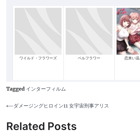
ワイルド・フラワーズ
ベルフラワー
恋来い温
Tagged
インターフィルム
投
⟵
ダメージングヒロイン11 女宇宙刑事アリス
稿
Related Posts
ナ
ビ