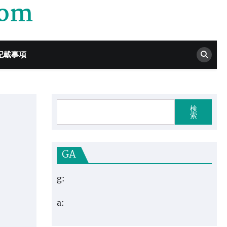
com
記載事項
検
索
GA
g:
a: