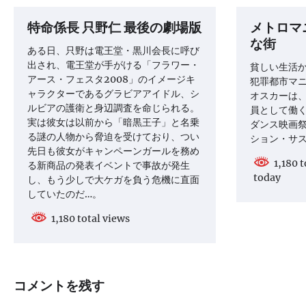
ゲ
特命係長 只野仁 最後の劇場版
メトロマ
ー
な街
シ
ある日、只野は電王堂・黒川会長に呼び
出され、電王堂が手がける「フラワー・
貧しい生活
ョ
アース・フェスタ2008」のイメージキ
犯罪都市マ
ン
ャラクターであるグラビアアイドル、シ
オスカーは
ルビアの護衛と身辺調査を命じられる。
員として働く
実は彼女は以前から「暗黒王子」と名乗
ダンス映画祭
る謎の人物から脅迫を受けており、つい
ション・サ
先日も彼女がキャンペーンガールを務め
1,180 t
る新商品の発表イベントで事故が発生
today
し、もう少しで大ケガを負う危機に直面
していたのだ…。
1,180 total views
コメントを残す