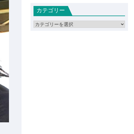
カ
カテゴリー
イ
ブ
カ
テ
ゴ
リ
ー