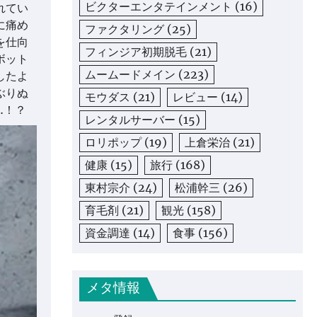
ビクターエンタテインメント
(16)
れてい
に痛め
ファクタリング
(25)
を仕向
フィンジア初期脱毛
(21)
ボット
ムームードメイン
(223)
したよ
ぶりぬ
モウダス
(21)
レビュー
(14)
…！？
レンタルサーバー
(15)
ロリポップ
(19)
上倉栄治
(21)
健康
(15)
旅行
(168)
東村宗介
(24)
松浦幹三
(26)
育毛剤
(21)
観光
(158)
資金調達
(14)
食事
(156)
メタ情報