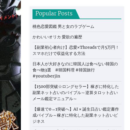
Popular Posts
桃色恋愛図鑑 男と女のラブゲーム
かわいいオリカ 愛欲の遍歴
【副業初心者向け】恋愛×Threadsで月5万円！
スマホだけで収益化する方法
日本人が大好きなのに韓国人は食べない韓国の
食べ物3選 #韓国料理 #韓国旅行
#youtuberjin
【1500部突破☆ロングセラー】稼ぎに特化した
副業ネット占いのバイブル～逆算タロット占い
メール鑑定マニュアル～
【爆速で0→1突破へ】AI × 誕生日占い鑑定書作
成バイブル～稼ぎに特化した副業ネット占いビ
ジネス