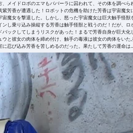
方、メイドロボのエマもババーラに囚われて、その体を調べら
筑紫芳香が遭遇した！ロボットの危機を助けた芳香は宇宙魔女
宇宙魔女を撃退した。しかし、怒った宇宙魔女は巨大触手怪獣
インし乗り込み操縦する芳香は触手怪獣と戦うのだ！だが、ロ
ドバックしてしまうリスクがあった！まるで芳香自身が巨大化
ュウと彼女の肉体を締め付け、触手の毒液は彼女の肉体をいた
室に忍び込み芳香を苦しめるのだった。果たして芳香の運命は