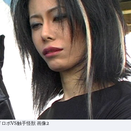
ロボVS触手怪獣 画像2