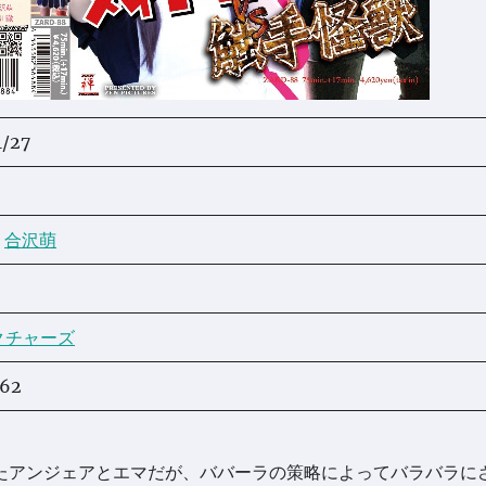
1/27
合沢萌
クチャーズ
62
たアンジェアとエマだが、ババーラの策略によってバラバラに