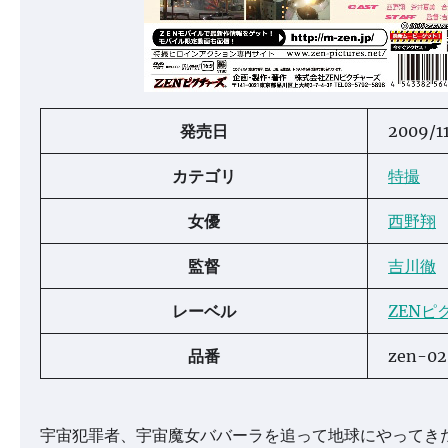
発売日
2009/1
カテゴリ
特撮
女優
西野翔
監督
吉川徹
レーベル
ZENピ
品番
zen-02
宇宙犯罪者、宇宙魔女ババーラを追って地球にやってき