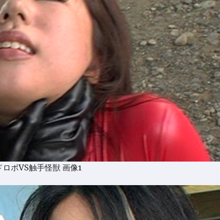
ロボVS触手怪獣 画像1