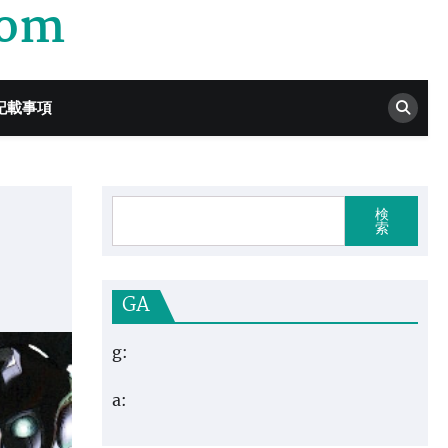
com
記載事項
検
索
GA
g:
a: