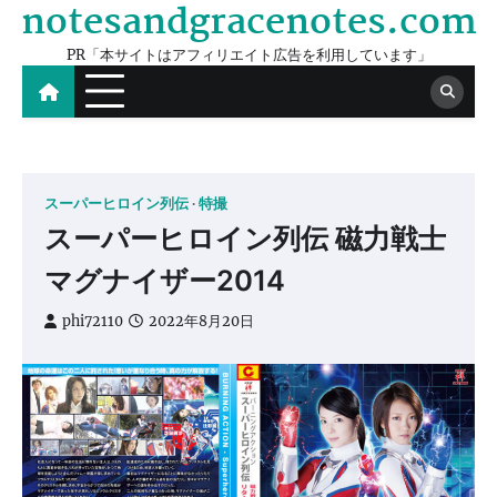
notesandgracenotes.com
Skip
to
PR「本サイトはアフィリエイト広告を利用しています」
content
スーパーヒロイン列伝
特撮
スーパーヒロイン列伝 磁力戦士
マグナイザー2014
phi72110
2022年8月20日