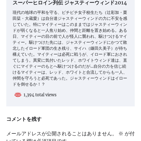
スーパーヒロイン列伝 ジャスティーウィンド2014
現代の地球の平和を守る、ピチピチ女子校生たち（辻彩加・栗
田栞・大蔵愛）は自分達ジャスティーウィンドの力に不安を感
じていた。特にマイティーはこのままではジャスティーウィン
ドが弱くなると一人焦り始め、仲間と距離を置き始める。ある
日、マイティーの目の前で人が怪人に襲われ、駆けつけるマイ
ティー。駆けつけた先には、ジャスティーウィンドにかつて敗
北したイロード軍団の生き残り、サイハ（鎌田久美子）が待ち
構えていた。マイティーは必死に戦うが、イロード軍におされ
てしまう。異変に気付いたレッド、ホワイトウィンド達は、直
ぐにマイティーのもとへ駆けつけるのだが…自分の力を信じ続
けるマイティーは、レッド、ホワイトと合流してからも一人、
仲間を守ろうと必死であった。ジャスティーウィンドはイロー
ドを倒せるか！？
1,394 total views
コメントを残す
メールアドレスが公開されることはありません。
※
が付
いている欄は必須項目です