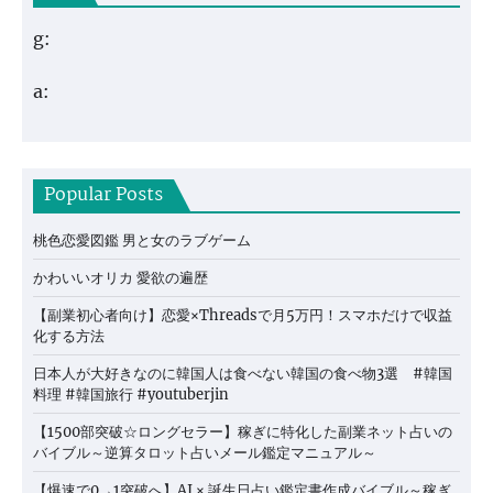
g:
a:
Popular Posts
桃色恋愛図鑑 男と女のラブゲーム
かわいいオリカ 愛欲の遍歴
【副業初心者向け】恋愛×Threadsで月5万円！スマホだけで収益
化する方法
日本人が大好きなのに韓国人は食べない韓国の食べ物3選 #韓国
料理 #韓国旅行 #youtuberjin
【1500部突破☆ロングセラー】稼ぎに特化した副業ネット占いの
バイブル～逆算タロット占いメール鑑定マニュアル～
【爆速で0→1突破へ】AI × 誕生日占い鑑定書作成バイブル～稼ぎ