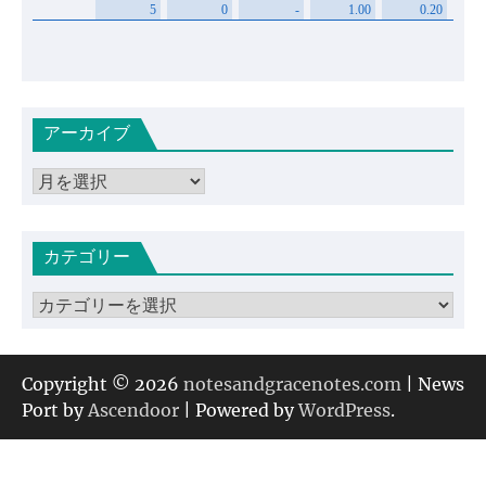
アーカイブ
ア
ー
カ
カテゴリー
イ
ブ
カ
テ
ゴ
リ
Copyright © 2026
notesandgracenotes.com
| News
ー
Port by
Ascendoor
| Powered by
WordPress
.