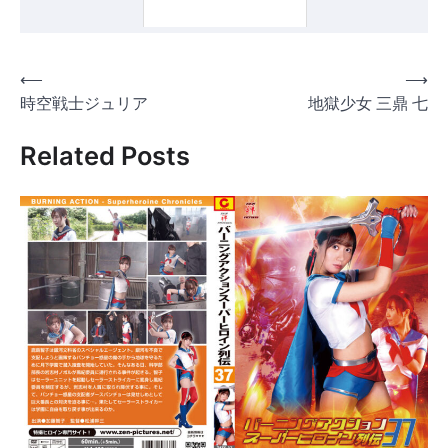
投
⟵
⟶
時空戦士ジュリア
地獄少女 三鼎 七
稿
ナ
Related Posts
ビ
ゲ
ー
シ
ョ
ン