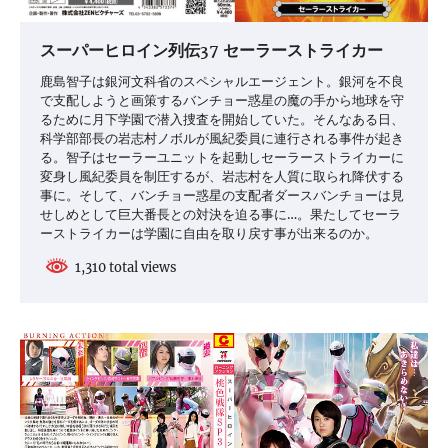
スーパーヒロイン列伝37 セーラーストライカー
鹿島智子は銀河文科省のスペシャルエージェント。銀河を不良
で支配しようと画策するバンチョー惑星の魔の手から地球を守
るために月下学園で潜入捜査を開始していた。そんなある日、
科学部部長の岩志村ノボルが風紀委員に連行される事件が起き
る。智子はセーラーユニットを起動しセーラーストライカーに
変身し風紀委員を制圧するが、岩志村を人質に取られ降伏する
事に。そして、バンチョー惑星の支配者ダースバンチョーは見
せしめとして巨大番長との対決を迫る事に…。果たしてセーラ
ーストライカーは学園に自由を取り戻す事が出来るのか。
1,310 total views