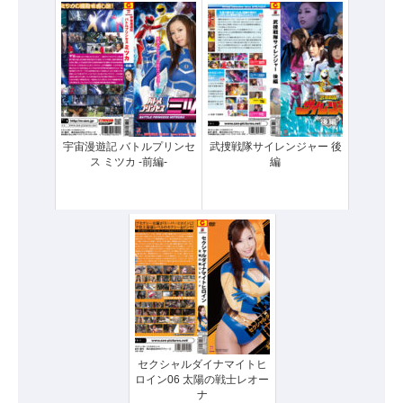
宇宙漫遊記 バトルプリンセ
武捜戦隊サイレンジャー 後
ス ミツカ -前編-
編
セクシャルダイナマイトヒ
ロイン06 太陽の戦士レオー
ナ