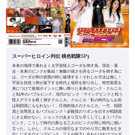
スーパーヒロイン列伝 桃色戦隊SP3
未来の地球で暴れまくる宇宙怪人ゴーダを倒す為、現在・過
去・未来のピンクが集結！無敵の強さを誇るゴーダを倒す為に
は、ゴーダが卵の状態の時に破壊する！それしか方法は無し！
宇宙を彷徨う卵が落下する時代と場所を割り出し、時空装置を
身につけて推測ポイントに舞い降りた未来のピンク・クルニカ
と84年のバブルピンク。現代のピンク・ウイングピンクと戦う
怪人デラスを軽く倒すクルニカ。クルニカ「私の時代ならお前
は戦闘員にもなれない！」圧倒的強さのクルニカ。一方、戦闘
員と合間見えるバブルピンク！必殺技のリボンを出すが戦闘員
にさえ効かない。ショックのあまり立ち尽くしてしまうバブル
ピンク。こうして時代の異なる三人のピンクが同じ時代に揃い
立った。しかし、クルニカの強引なまでのやり方に敵意をむき
出しにするウイングピンク。三人が協力し合わなければゴーダ