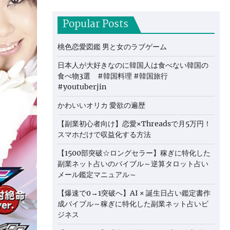
Popular Posts
桃色恋愛図鑑 男と女のラブゲーム
日本人が大好きなのに韓国人は食べない韓国の
食べ物3選 #韓国料理 #韓国旅行
#youtuberjin
かわいいオリカ 愛欲の遍歴
【副業初心者向け】恋愛×Threadsで月5万円！
スマホだけで収益化する方法
【1500部突破☆ロングセラー】稼ぎに特化した
副業ネット占いのバイブル～逆算タロット占い
メール鑑定マニュアル～
【爆速で0→1突破へ】AI × 誕生日占い鑑定書作
成バイブル～稼ぎに特化した副業ネット占いビ
ジネス