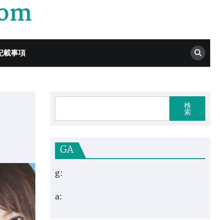
com
記載事項
検
索
GA
g:
a: