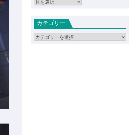
ア
ー
カ
カテゴリー
イ
ブ
カ
テ
ゴ
リ
ー