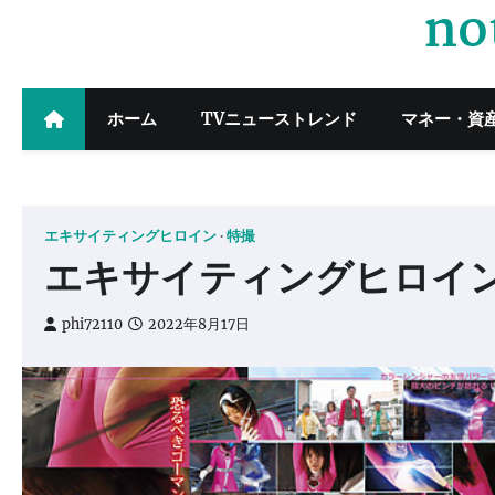
no
Skip
to
content
ホーム
TVニューストレンド
マネー・資
エキサイティングヒロイン
特撮
エキサイティングヒロイン
phi72110
2022年8月17日