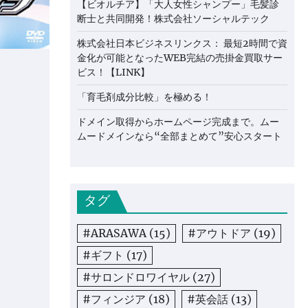
【ビオルチア】「大人女性シャンプー」毛髪診
断士と共同開発！株式会社ソーシャルテック
株式会社日本ビジネスリンクス： 最短2時間で資
金化が可能となったWEB完結の売掛金買取サー
ビス！【LINK】
「育毛剤成分比較」を極める！
ドメイン取得からホームページ完成まで。ムー
ムードメインなら“全部まとめて”安心スタート
タグ
#ARASAWA
(15)
#アウトドア
(19)
#ギフト
(17)
#サロンドロワイヤル
(27)
#フィンジア
(18)
#英会話
(13)