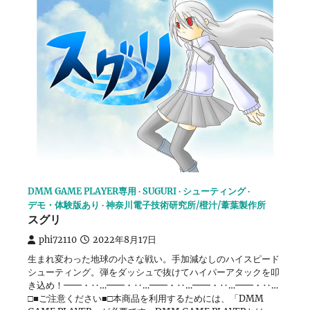
DMM GAME PLAYER専用
SUGURI
シューティング
デモ・体験版あり
神奈川電子技術研究所/橙汁/葦葉製作所
スグリ
phi72110
2022年8月17日
生まれ変わった地球の小さな戦い。手加減なしのハイスピード
シューティング。弾をダッシュで抜けてハイパーアタックを叩
き込め！━━・‥…━━・‥…━━・‥…━━・‥…━━・‥…
□■ご注意ください■□本商品を利用するためには、「DMM