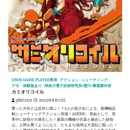
DMM GAME PLAYER専用
アクション
シューティング
デモ・体験版あり
神奈川電子技術研究所/橙汁/葦葉製作所
カミオリコイル
phi72110
2022年8月17日
撃った方向とは反対に跳ぶ！？5人の美少女による、新機軸反
動シューティングアクション登場！20XX年。突如として、世
界中に妖怪が大発生した！最新の機械や兵器と融合した妖怪
は、人間を襲うようになり、たちまち地球は大混乱に陥った！