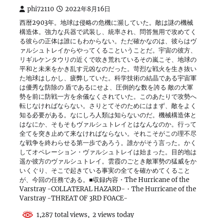
phi72110
2022年8月16日
西暦2903年。地球は侵略の危機に瀕していた。敵は謎の機械
構造体。強力な兵器で武装し、統率され、問答無用で攻めてく
る彼らの正体は誰にもわからない。ただ確かなのは、彼らはヴ
ァルシュトレイからやってくるこということだ。宇宙の彼方、
リギルケンタウリの近くで吹き荒れているその嵐こそ、地球の
平和と未来をかき乱す元凶なのだった。苛烈な戦火を生き抜い
た地球はしかし、疲弊していた。科学技術の結晶である宇宙軍
は優秀な防除の 盾であるにせよ、圧倒的な数を誇る 敵の大軍
勢を前に防戦一方を余儀なくされていた。このあたりで攻勢へ
転じなければならない。さりとてそのためにはまず、敵をよく
知る必要がある。なにしろ人類は知らないのだ。機械構造体と
はなにか、そもそもヴァルシュトレイとはなんなのか。行って
全てを突き止めて来なければならない。それこそがこの理不尽
な戦争を終わらせる第一歩であろう。誰かがそう言った。かく
してオペレーション・ヴァルシュトレイは始まった。目的地は
遥か彼方のヴァルシュトレイ。雲霞のごとき敵軍勢の猛威をか
いくぐり、そこで起きている事実の全てを確かめてくること
が、今回の任務である。■収録内容・The Hurricane of the
Varstray -COLLATERAL HAZARD-・The Hurricane of the
Varstray -THREAT OF 3RD FOACE-
1,287 total views, 2 views today