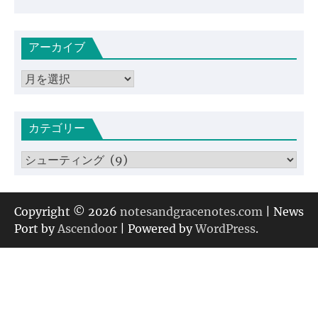
アーカイブ
ア
ー
カ
カテゴリー
イ
ブ
カ
テ
ゴ
リ
Copyright © 2026
notesandgracenotes.com
| News
ー
Port by
Ascendoor
| Powered by
WordPress
.