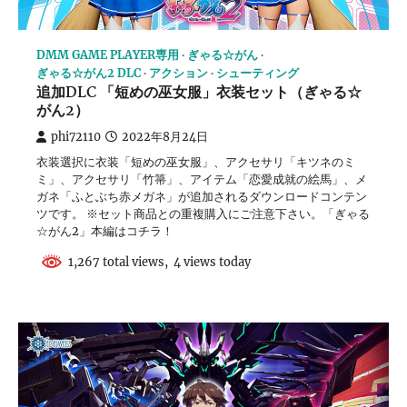
DMM GAME PLAYER専用
ぎゃる☆がん
ぎゃる☆がん2 DLC
アクション
シューティング
追加DLC 「短めの巫女服」衣装セット（ぎゃる☆
がん2）
phi72110
2022年8月24日
衣装選択に衣装「短めの巫女服」、アクセサリ「キツネのミ
ミ」、アクセサリ「竹箒」、アイテム「恋愛成就の絵馬」、メ
ガネ「ふとぶち赤メガネ」が追加されるダウンロードコンテン
ツです。 ※セット商品との重複購入にご注意下さい。「ぎゃる
☆がん2」本編はコチラ！
1,267 total views, 4 views today