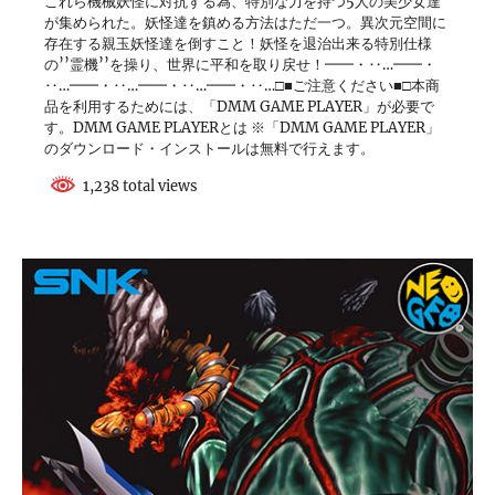
これら機械妖怪に対抗する為、特別な力を持つ5人の美少女達
が集められた。妖怪達を鎮める方法はただ一つ。異次元空間に
存在する親玉妖怪達を倒すこと！妖怪を退治出来る特別仕様
の’’霊機’’を操り、世界に平和を取り戻せ！━━・‥…━━・
‥…━━・‥…━━・‥…━━・‥…□■ご注意ください■□本商
品を利用するためには、「DMM GAME PLAYER」が必要で
す。DMM GAME PLAYERとは ※「DMM GAME PLAYER」
のダウンロード・インストールは無料で行えます。
1,238 total views