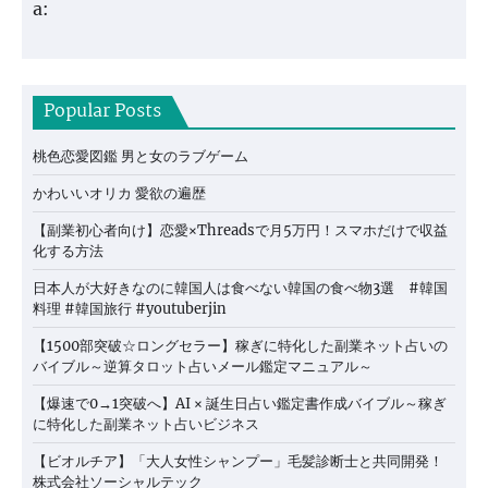
a:
Popular Posts
桃色恋愛図鑑 男と女のラブゲーム
かわいいオリカ 愛欲の遍歴
【副業初心者向け】恋愛×Threadsで月5万円！スマホだけで収益
化する方法
日本人が大好きなのに韓国人は食べない韓国の食べ物3選 #韓国
料理 #韓国旅行 #youtuberjin
【1500部突破☆ロングセラー】稼ぎに特化した副業ネット占いの
バイブル～逆算タロット占いメール鑑定マニュアル～
【爆速で0→1突破へ】AI × 誕生日占い鑑定書作成バイブル～稼ぎ
に特化した副業ネット占いビジネス
【ビオルチア】「大人女性シャンプー」毛髪診断士と共同開発！
株式会社ソーシャルテック