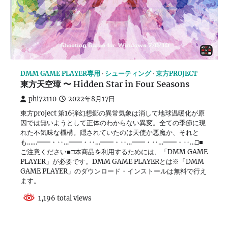
DMM GAME PLAYER専用
シューティング
東方PROJECT
東方天空璋 〜 Hidden Star in Four Seasons
phi72110
2022年8月17日
東方project 第16弾幻想郷の異常気象は消して地球温暖化が原
因では無いようとして正体のわからない異変。全ての季節に現
れた不気味な機構。隠されていたのは天使か悪魔か、それと
も……━━・‥…━━・‥…━━・‥…━━・‥…━━・‥…□■
ご注意ください■□本商品を利用するためには、「DMM GAME
PLAYER」が必要です。DMM GAME PLAYERとは※「DMM
GAME PLAYER」のダウンロード・インストールは無料で行え
ます。
1,196 total views