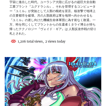
宇宙に進出した時代。ユーラシア大陸に広がるの超巨大全自動
工業プラント『ユグドラシル』。それを管理するコンピュータ
ー『ユミル』が突如として人類の根絶を宣言。核攻撃で地球上
の主要都市を破壊。月の人類政府は軍を地球へ向かわせるも
『ユミル』の差し向けた機械生命体軍団に為す術なく敗退。一
方、時を同じくしてプラントからの生還者ミタライ博士が持ち
帰ったテクノロジー『ヴォイド・ギア』は 人類反攻作戦の切り
札とされた。
1,206 total views, 2 views today