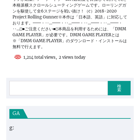
本格派横スクロールシューティングゲームです。ローリングガ
ンを駆使して全6ステージを戦い抜け！（c）2018-2020
Project Rolling Gunner※本作は「日本語、英語」に対応して
おります。━━・‥…━━・‥…━━・‥…━━・‥…━━・
‥…□■ご注意ください■□本商品を利用するためには、「DMM
GAME PLAYER」が必要です。DMM GAME PLAYERとは
※「DMM GAME PLAYER」のダウンロード・インストールは
無料で行えます。
1,214 total views, 2 views today
検
索
GA
g: