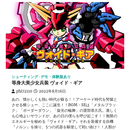
シューティング
デモ・体験版あり
等身大美少女兵装 ヴォイド・ギア
phi72110
2022年8月16日
あの、懐かしくも熱い時代が蘇る！！アーケード時代を髣髴と
させる横シュー、ここに誕生！！BGM・SEは「メタルブラッ
ク」「ボーダーダウン」「旋光の輪舞」の渡部恭久氏。激しく
も心地よいサウンドが、あの日の僕らを呼び起こす！！無限の
エネルギーを秘める『ヴォイド・ギア』それを装備する自機
『ノルン』を操り、5つの武器を駆使して戦い抜け！！人類が