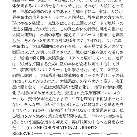
体が発するパルス信号をキャッチした。それが、人類にとって
史上最悪の恐怖の始まりであるとも知らずに…。実は、人類が
異生命体の信号をキャッチすると同時に、異生命体の方でも地
球の存在を確認し、光速をはるかに上回るスピードで地球への
接近を開始したのだった。この異生命体の行動に懸念を抱いた
太陽系連邦は、不測の事態に備えて「スペース防衛軍」を創設
した。それから8年後の西暦2256年の7月7日17時。ついに異
生命体は、太陽系圏内にその姿を現し、海王星防衛隊との間で
戦闘の火ぶたが切って落とされた。戦いは想像を絶する激しさ
で、戦場は瞬く間に太陽系全エリアへと広がっていった。連邦
は、戦局を打開するために敵の本体がある銀河の中心に向け
て、攻撃部隊「パルスター」を出撃させた。そして、2年後。
戦闘は終結し、太陽系連邦は壊滅的なダメージを受け、その戦
力のほとんどが失われた。太陽系はその姿を大きく変え、海王
星は塵となり、木星は太陽系第2太陽と化し、地球も地軸の変
化で大陸の60％が水没した。派遣された攻撃部隊「パルスタ
ー」も、交信が途絶えたままで、生存を確認する術はまったく
ない。そんな中、追い討ちをかけるように敵は新たな動きを見
せていた。もはや一刻の猶予も許されない！太陽系連邦は、残
る戦力をかき集めて第2次攻撃部隊を結成。「すべての敵の根
絶」という過酷な指令を与えて、再び銀河の中心へと発進させ
た！！（c）SNK CORPORATION ALL RIGHTS
RESERVED.━━・‥…━━・‥…━━・‥…━━・‥…━━・