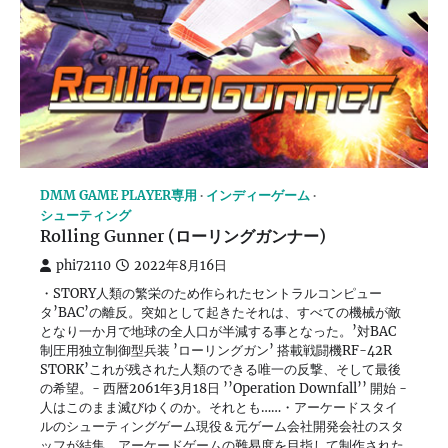
DMM GAME PLAYER専用
インディーゲーム
シューティング
Rolling Gunner (ローリングガンナー)
phi72110
2022年8月16日
・STORY人類の繁栄のため作られたセントラルコンピュー
タ’BAC’の離反。突如として起きたそれは、すべての機械が敵
となり一か月で地球の全人口が半減する事となった。’対BAC
制圧用独立制御型兵装 ’ローリングガン’ 搭載戦闘機RF-42R
STORK’これが残された人類のできる唯一の反撃、そして最後
の希望。- 西暦2061年3月18日 ’’Operation Downfall’’ 開始 -
人はこのまま滅びゆくのか。それとも……・アーケードスタイ
ルのシューティングゲーム現役＆元ゲーム会社開発会社のスタ
ッフが結集、アーケードゲームの難易度を目指して制作された