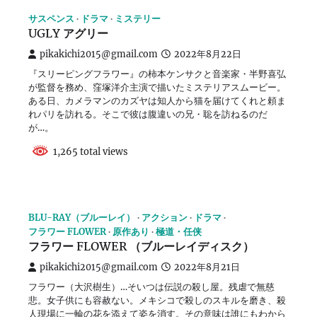
サスペンス
ドラマ
ミステリー
UGLY アグリー
pikakichi2015@gmail.com
2022年8月22日
『スリーピングフラワー』の柿本ケンサクと音楽家・半野喜弘
が監督を務め、窪塚洋介主演で描いたミステリアスムービー。
ある日、カメラマンのカズヤは知人から猫を届けてくれと頼ま
れパリを訪れる。そこで彼は腹違いの兄・聡を訪ねるのだ
が…。
1,265 total views
BLU-RAY（ブルーレイ）
アクション
ドラマ
フラワー FLOWER
原作あり
極道・任侠
フラワー FLOWER （ブルーレイディスク）
pikakichi2015@gmail.com
2022年8月21日
フラワー（大沢樹生）…そいつは伝説の殺し屋。残虐で無慈
悲。女子供にも容赦ない。メキシコで殺しのスキルを磨き、殺
人現場に一輪の花を添えて姿を消す。その意味は誰にもわから