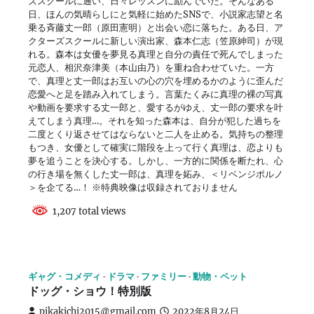
ズスクールに通い、日々レッスンに励んでいた。そんなある
日、ほんの気晴らしにと気軽に始めたSNSで、小説家志望と名
乗る斉藤丈一郎（原田憲明）と出会い恋に落ちた。ある日、ア
クターズスクールに新しい演出家、森本仁志（笠原紳司）が現
れる。森本は女優を夢見る真理と自分の責任で死んでしまった
元恋人、相沢奈津美（本山由乃）を重ね合わせていた。一方
で、真理と丈一郎はお互いの心の穴を埋めるかのように歪んだ
恋愛へと足を踏み入れてしまう。言葉たくみに真理の裸の写真
や動画を要求する丈一郎と、愛するがゆえ、丈一郎の要求を叶
えてしまう真理…。それを知った森本は、自分が犯した過ちを
二度とくり返させてはならないと二人を止める。気持ちの整理
もつき、女優として確実に階段を上って行く真理は、恋よりも
夢を追うことを決心する。しかし、一方的に関係を断たれ、心
の行き場を無くした丈一郎は、真理を妬み、＜リベンジポルノ
＞を企てる…！ ※特典映像は収録されておりません
1,207 total views
ギャグ・コメディ
ドラマ
ファミリー
動物・ペット
ドッグ・ショウ！特別版
pikakichi2015@gmail.com
2022年8月24日