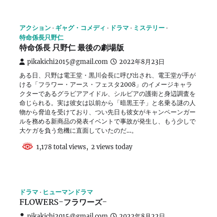
アクション
ギャグ・コメディ
ドラマ
ミステリー
特命係長只野仁
特命係長 只野仁 最後の劇場版
pikakichi2015@gmail.com
2022年8月23日
ある日、只野は電王堂・黒川会長に呼び出され、電王堂が手が
ける「フラワー・アース・フェスタ2008」のイメージキャラ
クターであるグラビアアイドル、シルビアの護衛と身辺調査を
命じられる。実は彼女は以前から「暗黒王子」と名乗る謎の人
物から脅迫を受けており、つい先日も彼女がキャンペーンガー
ルを務める新商品の発表イベントで事故が発生し、もう少しで
大ケガを負う危機に直面していたのだ…。
1,178 total views, 2 views today
ドラマ
ヒューマンドラマ
FLOWERS-フラワーズ-
pikakichi2015@gmail.com
2022年8月22日