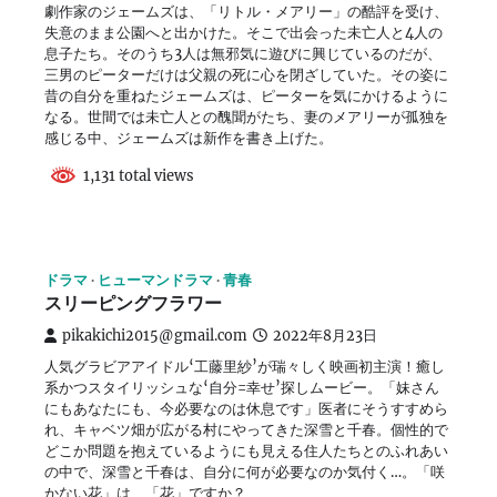
劇作家のジェームズは、「リトル・メアリー」の酷評を受け、
失意のまま公園へと出かけた。そこで出会った未亡人と4人の
息子たち。そのうち3人は無邪気に遊びに興じているのだが、
三男のピーターだけは父親の死に心を閉ざしていた。その姿に
昔の自分を重ねたジェームズは、ピーターを気にかけるように
なる。世間では未亡人との醜聞がたち、妻のメアリーが孤独を
感じる中、ジェームズは新作を書き上げた。
1,131 total views
ドラマ
ヒューマンドラマ
青春
スリーピングフラワー
pikakichi2015@gmail.com
2022年8月23日
人気グラビアアイドル‘工藤里紗’が瑞々しく映画初主演！癒し
系かつスタイリッシュな‘自分=幸せ’探しムービー。「妹さん
にもあなたにも、今必要なのは休息です」医者にそうすすめら
れ、キャベツ畑が広がる村にやってきた深雪と千春。個性的で
どこか問題を抱えているようにも見える住人たちとのふれあい
の中で、深雪と千春は、自分に何が必要なのか気付く…。「咲
かない花」は、「花」ですか？