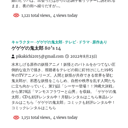
娘のピッパは、出会ったばかりのお調子者リッチーに誘われる
まま、夜の街へ繰りだすが…。
1,121 total views, 4 views today
キャラクター
ゲゲゲの鬼太郎
テレビ
ドラマ
原作あり
ゲゲゲの鬼太郎 80’s 14
pikakichi2015@gmail.com
2022年8月23日
水木しげる原作の妖怪アニメ！妖怪とのバトルをかつてない圧
倒的な迫力で描き、視聴者をテレビの前に釘付けにした1985
年のTVアニメシリーズ。人間と妖怪が共存できる世界を望む
鬼太郎が、邪悪な妖怪をこらしめ、自然や秩序を乱す人間たち
に立ち向かっていく。第73話「シーサー登場！！沖縄大決戦」
から第78話「マンモスフラワーと山男」を収録。「ゲゲゲの鬼
太郎」CDも好評レンタル中！月額レンタルはこちら単品レン
タルはこちら「ゲゲゲの鬼太郎」コミックも好評レンタル中！
コミックレンタルはこちら
1,151 total views, 4 views today