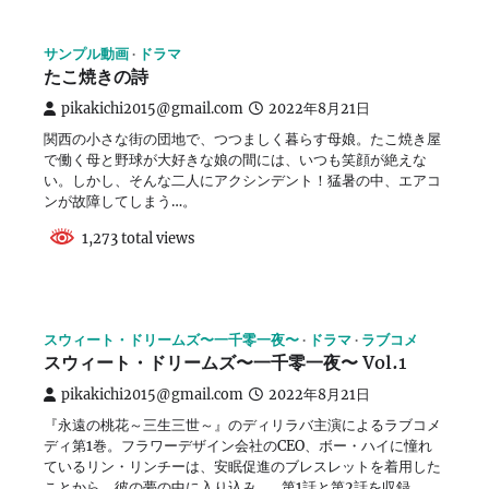
サンプル動画
ドラマ
たこ焼きの詩
pikakichi2015@gmail.com
2022年8月21日
関西の小さな街の団地で、つつましく暮らす母娘。たこ焼き屋
で働く母と野球が大好きな娘の間には、いつも笑顔が絶えな
い。しかし、そんな二人にアクシンデント！猛暑の中、エアコ
ンが故障してしまう…。
1,273 total views
スウィート・ドリームズ〜一千零一夜〜
ドラマ
ラブコメ
スウィート・ドリームズ〜一千零一夜〜 Vol.1
pikakichi2015@gmail.com
2022年8月21日
『永遠の桃花～三生三世～』のディリラバ主演によるラブコメ
ディ第1巻。フラワーデザイン会社のCEO、ボー・ハイに憧れ
ているリン・リンチーは、安眠促進のブレスレットを着用した
ことから、彼の夢の中に入り込み…。第1話と第2話を収録。