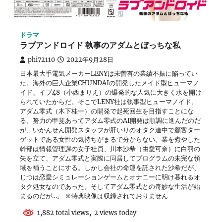
ドラマ
ラブアンドロイド 執事のアダムとぼっちな私
phi72110
2022年9月28日
日本最大手電気メーカーLENYは未曽有の業績不振に陥ってい
た。海外の巨大企業CHUNDAIの開発したメイド型ヒューマノ
イド、イブ48（小西まりえ）の爆発的な人気に大きく水を開け
られていたからだ。そこでLENY社は執事型ヒューマノイド、
アダム零式（木下桂一）の開発で起死回生を目指すことにな
る。努力の甲斐あってアダム零式のAI開発は順調に進んだのだ
が、いかんせん開発スタッフが肝いりのオタク連中で顧客ター
ゲットである女性の気持ちがまるで分からない。業を煮やした
幹部は情報管理課の女子社員、川本沙希（由愛可奈）に白羽の
矢を立て、アダム零式と実際に同居してプログラムの未完な領
域を補うことにする。しかし会社の命運を託された沙希だが、
じつは恋愛シミュレーションゲームとオナニーに明け暮れるオ
タク処女なのであった。そしてアダム零式との奇妙な生活が始
まるのだが…。 ※特典映像は収録されておりません
1,882 total views, 2 views today