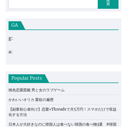
ナ
検
索
ビ
ゲ
GA
ー
シ
g:
ョ
ン
a:
Popular Posts
桃色恋愛図鑑 男と女のラブゲーム
かわいいオリカ 愛欲の遍歴
【副業初心者向け】恋愛×Threadsで月5万円！スマホだけで収益
化する方法
日本人が大好きなのに韓国人は食べない韓国の食べ物3選 #韓国