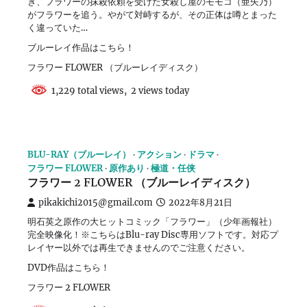
き、フラワーの抹殺依頼を受けた女殺し屋のモモコ（亜矢乃）
がフラワーを追う。やがて対峙するが、その正体は噂とまった
く違っていた…
ブルーレイ作品はこちら！
フラワー FLOWER （ブルーレイディスク）
1,229 total views, 2 views today
BLU-RAY（ブルーレイ）
アクション
ドラマ
フラワー FLOWER
原作あり
極道・任侠
フラワー 2 FLOWER （ブルーレイディスク）
pikakichi2015@gmail.com
2022年8月21日
明石英之原作の大ヒットコミック「フラワー」（少年画報社）
完全映像化！※こちらはBlu-ray Disc専用ソフトです。対応プ
レイヤー以外では再生できませんのでご注意ください。
DVD作品はこちら！
フラワー 2 FLOWER