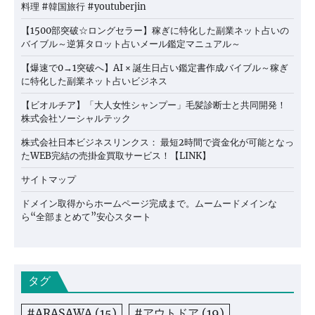
料理 #韓国旅行 #youtuberjin
【1500部突破☆ロングセラー】稼ぎに特化した副業ネット占いの
バイブル～逆算タロット占いメール鑑定マニュアル～
【爆速で0→1突破へ】AI × 誕生日占い鑑定書作成バイブル～稼ぎ
に特化した副業ネット占いビジネス
【ビオルチア】「大人女性シャンプー」毛髪診断士と共同開発！
株式会社ソーシャルテック
株式会社日本ビジネスリンクス： 最短2時間で資金化が可能となっ
たWEB完結の売掛金買取サービス！【LINK】
サイトマップ
ドメイン取得からホームページ完成まで。ムームードメインな
ら“全部まとめて”安心スタート
タグ
#ARASAWA
(15)
#アウトドア
(19)