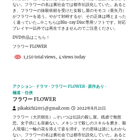
ない。フラワーの名は裏社会では都市伝説化していた。あると
き、フラワーの抹殺依頼を受けた女殺し屋のモモコ（亜矢乃）
がフラワーを追う。やがて対峙するが、その正体は噂とまった
く違っていた…※こちらはBlu-ray Disc専用ソフトです。対応
プレイヤー以外では再生できませんのでご注意ください。
DVD作品はこちら！
フラワー FLOWER
1,150 total views, 4 views today
アクション
ドラマ
フラワー FLOWER
原作あり
極道・任侠
フラワー FLOWER
pikakichi2015@gmail.com
2022年8月21日
フラワー（大沢樹生）…そいつは伝説の殺し屋。残虐で無慈
悲。女子供にも容赦ない。メキシコで殺しのスキルを磨き、殺
人現場に一輪の花を添えて姿を消す。その意味は誰にもわから
ない。フラワーの名は裏社会では都市伝説化していた。あると