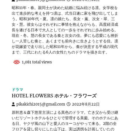
昭和11年・春。親同士が決めた結婚に悩み続ける凛。女学校を
出て進歩的な考えを持つ凛は、式当日遂に家を飛び出してしま
う。昭和30年代・夏。凛の娘たち、長女・薫、次女・翠、三
女・慧。彼女らはそれぞれに事情を抱えながらも、高度経済成
長を遂げる日本で大人としての一歩をそれぞれに歩み始める。
現在・冬。慧の長女である奏と次女の佳。夢にも恋愛にも挫折
し一人苦しむ奏と、あくまでも前向きに生きようとする佳。凛
が花嫁姿で走り出した昭和11年から、奏が決意する平成の現代
まで、三代にわたる6人の女性たちのドラマを描き出す。
1,081 total views
ドラマ
HOTEL FLOWERS ホテル・フラワーズ
pikakichi2015@gmail.com
2022年8月22日
原幹恵＆森下悠里主演による異色のドラマ。亡き父から受け継
いだリゾートホテルをひとりで管理する美薗。そのホテルにあ
る日、ヤクザ風の山下と愛人のヨーコがやって来る。2階の全
フロアを貸し切りにした山下は、実は誘拐を計画していたの