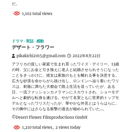
だ。
1,102 total views
ドラマ
実話
感動
デザート・フラワー
pikakichi2015@gmail.com
2022年8月22日
アフリカの貧しい家庭で生まれ育ったワイズ・デイリー。13歳
の時、父にお金と引き換えに老人と結婚させられそうになった
ことをきっかけに、彼女は家族のもとを離れる事を決意する。
広大な砂漠を命からがら抜け出し、ロンドンへ辿り着いたワリ
スは、刺激に満ちた大都会で路上生活を送っていたが、ある
日、一流ファッションカメラマンにスカウトされ、ショーモデ
ルへと劇的な転身を遂げる。やがて名実ともに世界的トップモ
デルとなったワリスだったが、華やかな外見とはうらはらに、
その胸中にはさらなる衝撃の過去が秘められていた…。
©Desert Flower Filmproductions GmbH
1,210 total views, 2 views today