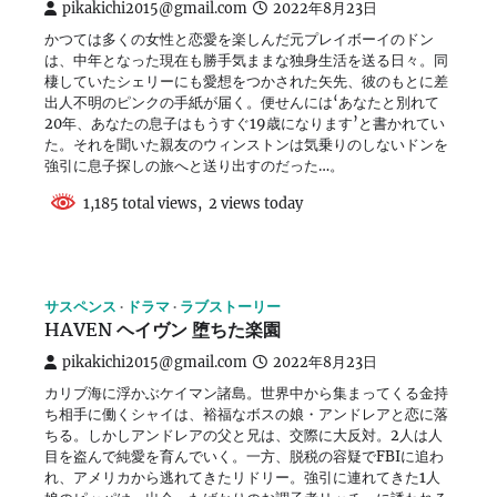
pikakichi2015@gmail.com
2022年8月23日
かつては多くの女性と恋愛を楽しんだ元プレイボーイのドン
は、中年となった現在も勝手気ままな独身生活を送る日々。同
棲していたシェリーにも愛想をつかされた矢先、彼のもとに差
出人不明のピンクの手紙が届く。便せんには‘あなたと別れて
20年、あなたの息子はもうすぐ19歳になります’と書かれてい
た。それを聞いた親友のウィンストンは気乗りのしないドンを
強引に息子探しの旅へと送り出すのだった…。
1,185 total views, 2 views today
サスペンス
ドラマ
ラブストーリー
HAVEN ヘイヴン 堕ちた楽園
pikakichi2015@gmail.com
2022年8月23日
カリブ海に浮かぶケイマン諸島。世界中から集まってくる金持
ち相手に働くシャイは、裕福なボスの娘・アンドレアと恋に落
ちる。しかしアンドレアの父と兄は、交際に大反対。2人は人
目を盗んで純愛を育んでいく。一方、脱税の容疑でFBIに追わ
れ、アメリカから逃れてきたリドリー。強引に連れてきた1人