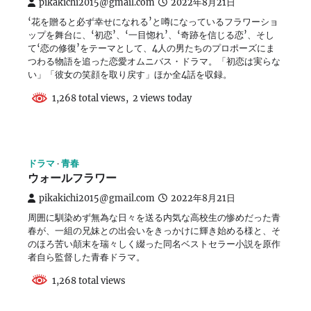
pikakichi2015@gmail.com
2022年8月21日
‘花を贈ると必ず幸せになれる’と噂になっているフラワーショ
ップを舞台に、‘初恋’、‘一目惚れ’、‘奇跡を信じる恋’、そし
て‘恋の修復’をテーマとして、4人の男たちのプロポーズにま
つわる物語を追った恋愛オムニバス・ドラマ。「初恋は実らな
い」「彼女の笑顔を取り戻す」ほか全4話を収録。
1,268 total views, 2 views today
ドラマ
青春
ウォールフラワー
pikakichi2015@gmail.com
2022年8月21日
周囲に馴染めず無為な日々を送る内気な高校生の惨めだった青
春が、一組の兄妹との出会いをきっかけに輝き始める様と、そ
のほろ苦い顛末を瑞々しく綴った同名ベストセラー小説を原作
者自ら監督した青春ドラマ。
1,268 total views