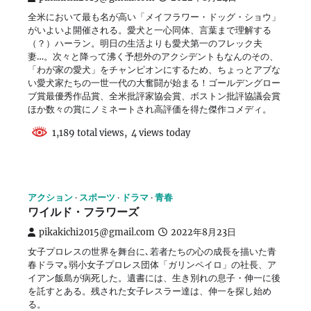
全米において最も名が高い「メイフラワー・ドッグ・ショウ」
がいよいよ開催される。愛犬と一心同体、言葉まで理解する
（？）ハーラン。明日の生活よりも愛犬第一のフレック夫
妻…。次々と降って沸く予想外のアクシデントもなんのその、
「わが家の愛犬」をチャンピオンにするため、ちょっとアブな
い愛犬家たちの一世一代の大奮闘が始まる！ゴールデングロー
ブ賞最優秀作品賞、全米批評家協会賞、ボストン批評協議会賞
ほか数々の賞にノミネートされ高評価を得た傑作コメディ。
1,189 total views, 4 views today
アクション
スポーツ
ドラマ
青春
ワイルド・フラワーズ
pikakichi2015@gmail.com
2022年8月23日
女子プロレスの世界を舞台に､若者たちの心の成長を描いた青
春ドラマ｡弱小女子プロレス団体「ガリンペイロ」の社長、ア
イアン飯島が病死した。遺書には、生き別れの息子・伸一に後
を託すとある。残された女子レスラー達は、伸一を探し始め
る。