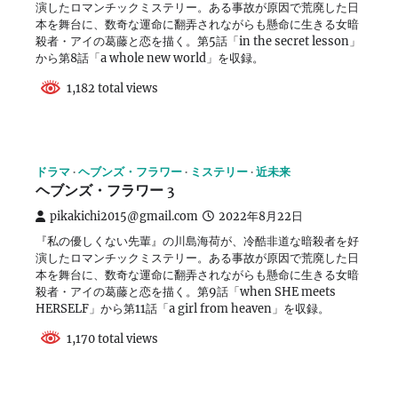
演したロマンチックミステリー。ある事故が原因で荒廃した日
本を舞台に、数奇な運命に翻弄されながらも懸命に生きる女暗
殺者・アイの葛藤と恋を描く。第5話「in the secret lesson」
から第8話「a whole new world」を収録。
1,182 total views
ドラマ
ヘブンズ・フラワー
ミステリー
近未来
ヘブンズ・フラワー 3
pikakichi2015@gmail.com
2022年8月22日
『私の優しくない先輩』の川島海荷が、冷酷非道な暗殺者を好
演したロマンチックミステリー。ある事故が原因で荒廃した日
本を舞台に、数奇な運命に翻弄されながらも懸命に生きる女暗
殺者・アイの葛藤と恋を描く。第9話「when SHE meets
HERSELF」から第11話「a girl from heaven」を収録。
1,170 total views