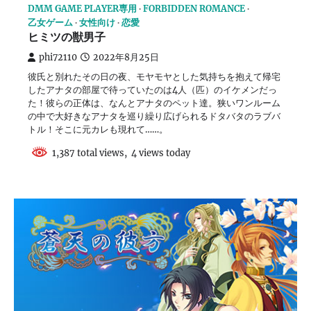
DMM GAME PLAYER専用
FORBIDDEN ROMANCE
乙女ゲーム
女性向け
恋愛
ヒミツの獣男子
phi72110
2022年8月25日
彼氏と別れたその日の夜、モヤモヤとした気持ちを抱えて帰宅
したアナタの部屋で待っていたのは4人（匹）のイケメンだっ
た！彼らの正体は、なんとアナタのペット達。狭いワンルーム
の中で大好きなアナタを巡り繰り広げられるドタバタのラブバ
トル！そこに元カレも現れて……。
1,387 total views, 4 views today