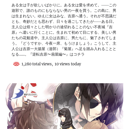
ある女は子が欲しいばかりに。ある女は愛を求めて。――この
遊郭で、誰のものにもならない男の一夜を買う。この島に、男
は生まれない。ゆえに女はみな、吉原へ通う。それが不思議だ
とも、奇妙だとも思わず、日々を過ごしてきたが――ある日。
主人公は煌々とした明かりの途切れることのない不夜城『吉
原』へ遣いに行くことに。生まれて初めて目にする、美しい男
たちの花魁道中。主人公は吉原に、男たちに、魅了されてしま
う。『どうですか、今夜一席、もうけましょう』こうして、主
人公は吉原一大揚屋（遊郭）『菊屋』へ足を踏み入れることと
なる……。『逆転吉原〜扇屋編〜』はコチラ
1,280 total views, 10 views today