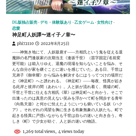
DL版独占販売
デモ・体験版あり
乙女ゲーム
女性向け
恋愛
神足町人妖譚〜迷イ子ノ章〜
phi72110
2022年8月25日
――神無き地にて、人妖跋扈す――方相氏という鬼を従える退
魔師の名門逢坂家の次期当主《逢坂千世》（苗字固定/名前変
更可能）は箱入りゆえ、退魔の現場を知らないことを悩み、そ
んな自分が家を継ぐことに迷いを感じていた。ある日、千世は
兄弟子《御幸耀》から悩みを解決するにはうってつけの場所だ
と《神足町》へと誘われる。《神足町》――毎夜、怪異が起き
る此岸と彼岸の間（あわい）。人と妖が流れ着く、廃墟の町。
千世と千世に仕える方相氏《翠》は神足町へと向かう。そこで
出逢ったのは真意の見えない笑みを浮かべて町を闊歩する青年
《向島天遊》と何かに怯えたようにいつも俯いている妖《ハク
ア》。それぞれの渇望を胸に生きる有象無象の人妖たち。町で
起きる怪異に戸惑いながらも千世は自らの迷いと向き合う。奇
しき《町》で少女が紡ぐ、人と妖の迷いの物語。
1,269 total views, 4 views today