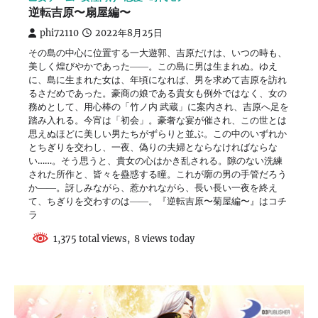
逆転吉原〜扇屋編〜
phi72110
2022年8月25日
その島の中心に位置する一大遊郭、吉原だけは、いつの時も、
美しく煌びやかであった――。この島に男は生まれぬ。ゆえ
に、島に生まれた女は、年頃になれば、男を求めて吉原を訪れ
るさだめであった。豪商の娘である貴女も例外ではなく、女の
務めとして、用心棒の「竹ノ内 武蔵」に案内され、吉原へ足を
踏み入れる。今宵は「初会」。豪奢な宴が催され、この世とは
思えぬほどに美しい男たちがずらりと並ぶ。この中のいずれか
とちぎりを交わし、一夜、偽りの夫婦とならなければならな
い……。そう思うと、貴女の心はかき乱される。隙のない洗練
された所作と、皆々を蠱惑する瞳。これが廓の男の手管だろう
か――。訝しみながら、惹かれながら、長い長い一夜を終え
て、ちぎりを交わすのは――。『逆転吉原〜菊屋編〜』はコチ
ラ
1,375 total views, 8 views today