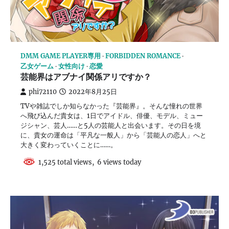
DMM GAME PLAYER専用
FORBIDDEN ROMANCE
乙女ゲーム
女性向け
恋愛
芸能界はアブナイ関係アリですか？
phi72110
2022年8月25日
TVや雑誌でしか知らなかった『芸能界』。そんな憧れの世界
へ飛び込んだ貴女は、1日でアイドル、俳優、モデル、ミュー
ジシャン、芸人……と5人の芸能人と出会います。その日を境
に、貴女の運命は「平凡な一般人」から「芸能人の恋人」へと
大きく変わっていくことに……。
1,525 total views, 6 views today