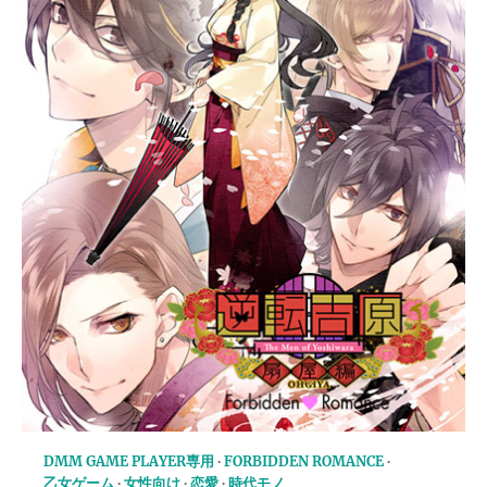
DMM GAME PLAYER専用
FORBIDDEN ROMANCE
乙女ゲーム
女性向け
恋愛
時代モノ