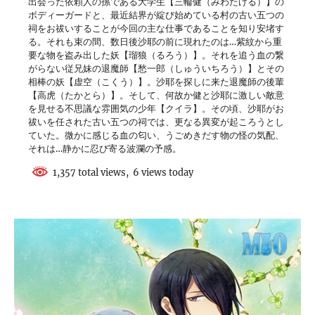
出会った依頼人の孫である大学生【三輪健（みわたける）】の
ボディーガードと、最近結界が綻び始めている村の古い五つの
祠をお祓いすることが今回の主な仕事であることを知り安堵す
る。それも束の間、数日後沙耶の前に現れたのは…紫紋から重
要な物を盗み出した妖【瑠狼（るろう）】。それを追う血の繋
がらない従兄妹の退魔師【愁一郎（しゅういちろう）】とその
相棒の妖【虚空（こくう）】。沙耶を探しに来た退魔師の後輩
【高虎（たかとら）】。そして、何故か健と沙耶に激しい敵意
を見せる不思議な雰囲気の少年【クイラ】。その頃、沙耶がお
祓いを任された古い五つの祠では、更なる異変が起ころうとし
ていた。微かに感じる血の匂い、うごめきだす物の怪の気配、
それは…静かに忍び寄る波瀾の予感。
1,357 total views, 6 views today