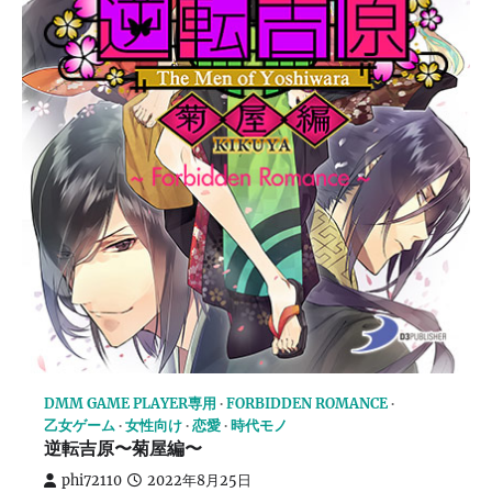
DMM GAME PLAYER専用
FORBIDDEN ROMANCE
乙女ゲーム
女性向け
恋愛
時代モノ
逆転吉原〜菊屋編〜
phi72110
2022年8月25日