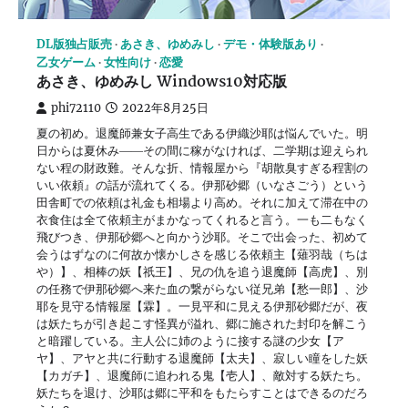
DL版独占販売
あさき、ゆめみし
デモ・体験版あり
乙女ゲーム
女性向け
恋愛
あさき、ゆめみし Windows10対応版
phi72110
2022年8月25日
夏の初め。退魔師兼女子高生である伊織沙耶は悩んでいた。明
日からは夏休み――その間に稼がなければ、二学期は迎えられ
ない程の財政難。そんな折、情報屋から『胡散臭すぎる程割の
いい依頼』の話が流れてくる。伊那砂郷（いなさごう）という
田舎町での依頼は礼金も相場より高め。それに加えて滞在中の
衣食住は全て依頼主がまかなってくれると言う。一も二もなく
飛びつき、伊那砂郷へと向かう沙耶。そこで出会った、初めて
会うはずなのに何故か懐かしさを感じる依頼主【薙羽哉（ちは
や）】、相棒の妖【祇王】、兄の仇を追う退魔師【高虎】、別
の任務で伊那砂郷へ来た血の繋がらない従兄弟【愁一郎】、沙
耶を見守る情報屋【霖】。一見平和に見える伊那砂郷だが、夜
は妖たちが引き起こす怪異が溢れ、郷に施された封印を解こう
と暗躍している。主人公に姉のように接する謎の少女【ア
ヤ】、アヤと共に行動する退魔師【太夫】、寂しい瞳をした妖
【カガチ】、退魔師に追われる鬼【壱人】、敵対する妖たち。
妖たちを退け、沙耶は郷に平和をもたらすことはできるのだろ