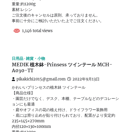
重量:約1200g
素材:レシン
ご注文後のキャンセルは原則、承っておりません。
事前に十分にご検討いただいた上でご注文ください。
1,146 total views
日用品
雑貨・小物
MEDIK 植木鉢-Prinsess ツインテール MCH-
A030-TT
pikakichi2015@gmail.com
2022年9月13日
かわいいプリンセスの植木鉢 ツインテール
【商品仕様】
・園芸だけでなく、デスク、本棚、テーブルなどのデコレーシ
ョンにも最適
・庭やオフィスの花の植え付け、ドライフラワー装飾用
・底には滑り止めが貼り付けられており、配置がより安定約
235×145×270mm
内径120×130×100mm