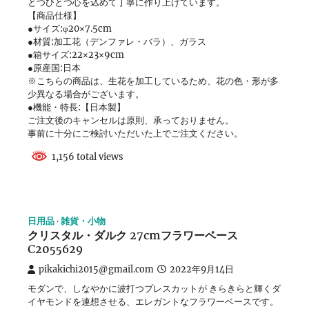
とつひとつ心を込めて丁寧に作り上げています。
【商品仕様】
●サイズ:φ20×7.5cm
●材質:加工花（デンファレ・バラ）、ガラス
●箱サイズ:22×23×9cm
●原産国:日本
※こちらの商品は、生花を加工しているため、花の色・形が多
少異なる場合がございます。
●機能・特長:【日本製】
ご注文後のキャンセルは原則、承っておりません。
事前に十分にご検討いただいた上でご注文ください。
1,156 total views
日用品
雑貨・小物
クリスタル・ダルク 27cmフラワーベース
C2055629
pikakichi2015@gmail.com
2022年9月14日
モダンで、しなやかに波打つプレスカットが きらきらと輝くダ
イヤモンドを連想させる、エレガントなフラワーベースです。