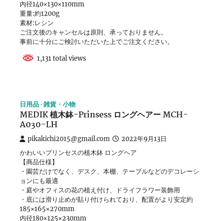
内径140×130×110mm
重量:約1200g
素材:レシン
ご注文後のキャンセルは原則、承っておりません。
事前に十分にご検討いただいた上でご注文ください。
1,131 total views
日用品
雑貨・小物
MEDIK 植木鉢-Prinsess ロングヘアー MCH-
A030-LH
pikakichi2015@gmail.com
2022年9月13日
かわいいプリンセスの植木鉢 ロングヘア
【商品仕様】
・園芸だけでなく、デスク、本棚、テーブルなどのデコレーシ
ョンにも最適
・庭やオフィスの花の植え付け、ドライフラワー装飾用
・底には滑り止めが貼り付けられており、配置がより安定約
185×165×270mm
内径180×125×230mm