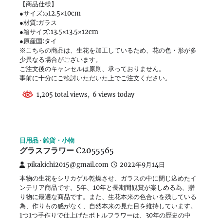
【商品仕様】
●サイズ:φ12.5×10cm
●材質:ガラス
●箱サイズ:13.5×13.5×12cm
●原産国:タイ
※こちらの商品は、生花を加工しているため、花の色・形が多
少異なる場合がございます。
ご注文後のキャンセルは原則、承っておりません。
事前に十分にご検討いただいた上でご注文ください。
1,205 total views, 6 views today
日用品
雑貨・小物
グラスフラワー C2055565
pikakichi2015@gmail.com
2022年9月14日
本物の生花をシリカゲル乾燥させ、ガラスの中に閉じ込めたイ
ンテリア商品です。5年、10年と長期間観賞が楽しめる為、贈
り物に最適な商品です。また、生花本来の色合いを残している
為、作りもの感がなく、自然本来の見た目を維持しています。
1つ1つ手作りで仕上げたボトルフラワーは、30年の歴史の中