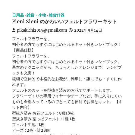
日用品
雑貨・小物
雑貨什器
Pieni Sieni のかわいいフェルトフラワーキット
pikakichi2015@gmail.com
2022年9月14日
フェルトフラワーを、
初心者の方でもすぐにはじめられるキット付きレシピブック！
【商品仕様】
フェルトフラワーを、
初心者の方でもすぐにはじめられるキット付きレシピブック。
基本のテクニックから、ちょっとしたアレンジまで、レシピブ
ックも充実！
繊細で立体的で本格的なお花が、簡単に・誰にでも・すぐに作
れます。
フェルトのカットを型抜き済みのお花でサポートします。
フラワーづくりの専用ワイヤーやテープなど、手に入りにくい
ものも全部入っているのでとっても便利でお得なキット。 【キ
ット内容】
型抜き済み お花フェルト : 9種18枚
型抜き済み 葉っぱフェルト : 1種 1枚
フェルト生地 : 1枚
ビーズ : 2色・計28個