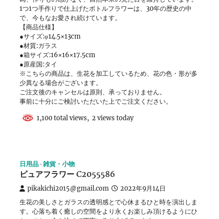
1つ1つ手作りで仕上げたボトルフラワーは、30年の歴史の中
で、今もなお愛され続けています。
【商品仕様】
●サイズ:φ14.5×13cm
●材質:ガラス
●箱サイズ:16×16×17.5cm
●原産国:タイ
※こちらの商品は、生花を加工しているため、花の色・形が多
少異なる場合がございます。
ご注文後のキャンセルは原則、承っておりません。
事前に十分にご検討いただいた上でご注文ください。
1,100 total views, 2 views today
日用品
雑貨・小物
ピュアフラワー C2055586
pikakichi2015@gmail.com
2022年9月14日
生花の美しさとガラスの透明感とで心休まるひと時を演出しま
す。心落ち着く癒しの空間をより永くお楽しみ頂けるようにひ