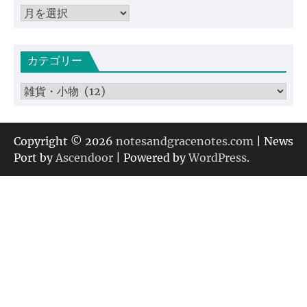
ア
ー
カ
カテゴリー
イ
ブ
カ
テ
ゴ
リ
Copyright © 2026
notesandgracenotes.com
| News
ー
Port by
Ascendoor
| Powered by
WordPress
.