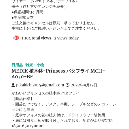
ワイヤー :（72cm） 6本、テープ:1本）
冊子（作り方やアレンジを紹介）
●保証期間:3ヶ月間
●生産国:日本
ご注文後のキャンセルは原則、承っておりません。
事前に十分にご検討いただいた上でご注文ください。
1,104 total views, 2 views today
日用品
雑貨・小物
MEDIK 植木鉢-Prinsess バタフライ MCH-
A030-BF
pikakichi2015@gmail.com
2022年9月13日
かわいいプリンセスの植木鉢 バタフライ
【商品仕様】
・園芸だけでなく、デスク、本棚、テーブルなどのデコレーシ
ョンにも最適
・庭やオフィスの花の植え付け、ドライフラワー装飾用
・底には滑り止めが貼り付けられており、配置がより安定約
185×165×270mm