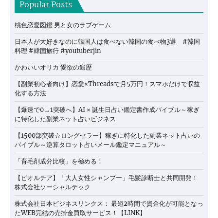
Popular Posts
桃色恋愛図鑑 男と女のラブゲーム
日本人が大好きなのに韓国人は食べない韓国の食べ物3選 #韓国
料理 #韓国旅行 #youtuberjin
かわいいオリカ 愛欲の遍歴
【副業初心者向け】恋愛×Threadsで月5万円！スマホだけで収益
化する方法
【爆速で0→1突破へ】AI × 誕生日占い鑑定書作成バイブル～稼ぎ
に特化した副業ネット占いビジネス
【1500部突破☆ロングセラー】稼ぎに特化した副業ネット占いの
バイブル～逆算タロット占いメール鑑定マニュアル～
「育毛剤成分比較」を極める！
【ビオルチア】「大人女性シャンプー」毛髪診断士と共同開発！
株式会社ソーシャルテック
株式会社日本ビジネスリンクス： 最短2時間で資金化が可能となっ
たWEB完結の売掛金買取サービス！【LINK】