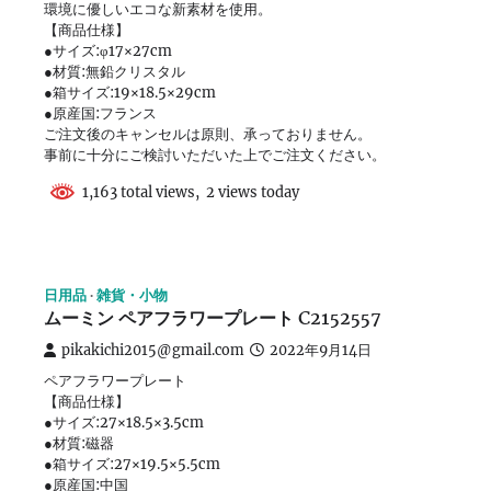
環境に優しいエコな新素材を使用。
【商品仕様】
●サイズ:φ17×27cm
●材質:無鉛クリスタル
●箱サイズ:19×18.5×29cm
●原産国:フランス
ご注文後のキャンセルは原則、承っておりません。
事前に十分にご検討いただいた上でご注文ください。
1,163 total views, 2 views today
日用品
雑貨・小物
ムーミン ペアフラワープレート C2152557
pikakichi2015@gmail.com
2022年9月14日
ペアフラワープレート
【商品仕様】
●サイズ:27×18.5×3.5cm
●材質:磁器
●箱サイズ:27×19.5×5.5cm
●原産国:中国