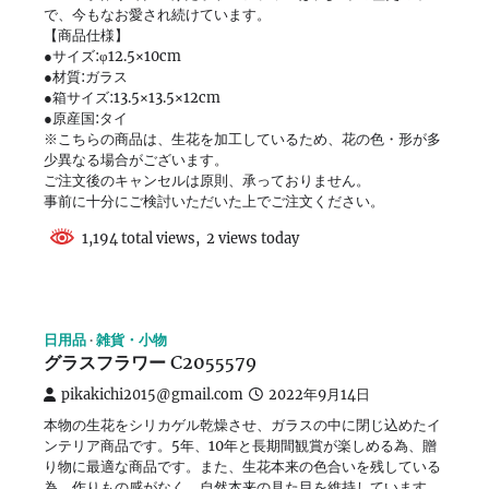
で、今もなお愛され続けています。
【商品仕様】
●サイズ:φ12.5×10cm
●材質:ガラス
●箱サイズ:13.5×13.5×12cm
●原産国:タイ
※こちらの商品は、生花を加工しているため、花の色・形が多
少異なる場合がございます。
ご注文後のキャンセルは原則、承っておりません。
事前に十分にご検討いただいた上でご注文ください。
1,194 total views, 2 views today
日用品
雑貨・小物
グラスフラワー C2055579
pikakichi2015@gmail.com
2022年9月14日
本物の生花をシリカゲル乾燥させ、ガラスの中に閉じ込めたイ
ンテリア商品です。5年、10年と長期間観賞が楽しめる為、贈
り物に最適な商品です。また、生花本来の色合いを残している
為、作りもの感がなく、自然本来の見た目を維持しています。