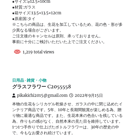
●サイズ:φ12.5×10cm
●材質:ガラス
●箱サイズ:13.5×13.5×12cm
●原産国:タイ
※こちらの商品は、生花を加工しているため、花の色・形が多
少異なる場合がございます。
ご注文後のキャンセルは原則、承っておりません。
事前に十分にご検討いただいた上でご注文ください。
1,219 total views
日用品
雑貨・小物
グラスフラワー C2055558
pikakichi2015@gmail.com
2022年9月15日
本物の生花をシリカゲル乾燥させ、ガラスの中に閉じ込めたイ
ンテリア商品です。5年、10年と長期間観賞が楽しめる為、贈
り物に最適な商品です。また、生花本来の色合いを残している
為、作りもの感がなく、自然本来の見た目を維持しています。
1つ1つ手作りで仕上げたボトルフラワーは、30年の歴史の中
で、今もなお愛され続けています。