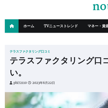
no
Skip
to
content
ホーム
TVニューストレンド
マネー・資
テラスファクタリング口コミ
テラスファクタリング口コ
い。
phi72110
2023年6月22日