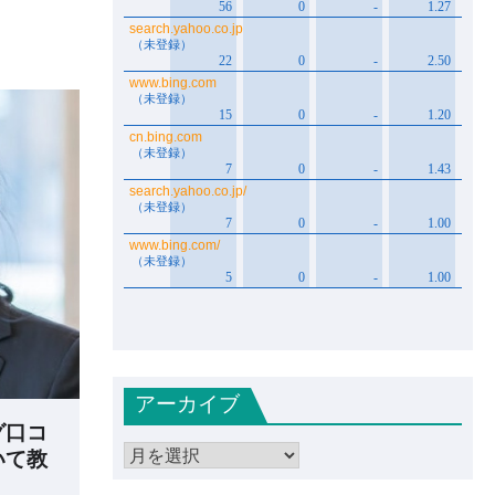
アーカイブ
グ口コ
いて教
ア
ー