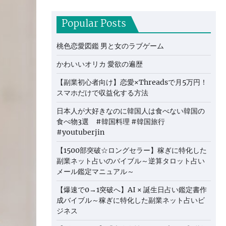
Popular Posts
桃色恋愛図鑑 男と女のラブゲーム
かわいいオリカ 愛欲の遍歴
【副業初心者向け】恋愛×Threadsで月5万円！
スマホだけで収益化する方法
日本人が大好きなのに韓国人は食べない韓国の
食べ物3選 #韓国料理 #韓国旅行
#youtuberjin
【1500部突破☆ロングセラー】稼ぎに特化した
副業ネット占いのバイブル～逆算タロット占い
メール鑑定マニュアル～
【爆速で0→1突破へ】AI × 誕生日占い鑑定書作
成バイブル～稼ぎに特化した副業ネット占いビ
ジネス