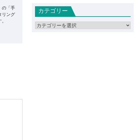
カ
」の「手
カテゴリー
イ
タリング
ブ
す。
カ
テ
ゴ
リ
ー