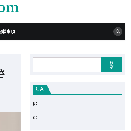
com
記載事項
検
索
さ
GA
g:
a: