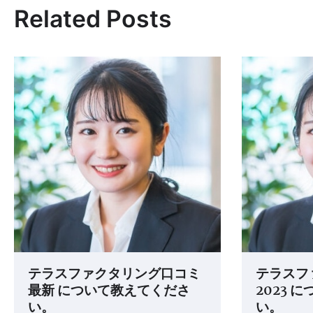
Related Posts
ナ
ビ
ゲ
ー
シ
ョ
ン
テラスファクタリング口コミ
テラスフ
最新 について教えてくださ
2023 
い。
い。