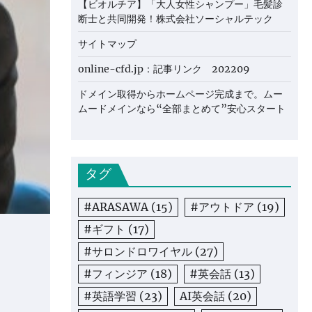
【ビオルチア】「大人女性シャンプー」毛髪診
断士と共同開発！株式会社ソーシャルテック
サイトマップ
online-cfd.jp：記事リンク 202209
ドメイン取得からホームページ完成まで。ムー
ムードメインなら“全部まとめて”安心スタート
タグ
#ARASAWA
(15)
#アウトドア
(19)
#ギフト
(17)
#サロンドロワイヤル
(27)
#フィンジア
(18)
#英会話
(13)
#英語学習
(23)
AI英会話
(20)